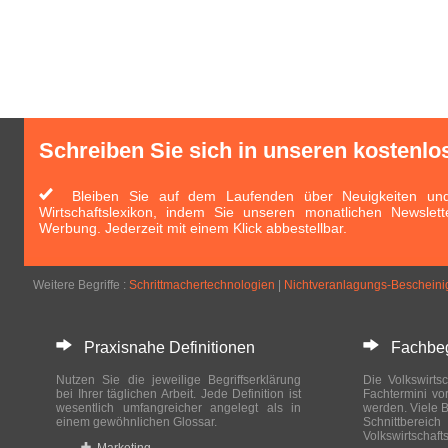
Schreiben Sie sich in unseren kostenlo
Bleiben Sie auf dem Laufenden über Neuigkeiten und 
Wirtschaftslexikon, indem Sie unseren monatlichen Newslett
Werbung. Jederzeit mit einem Klick abbestellbar.
Weitere Begriffe :
Schrittmachertechnologien
|
Nichtveranlagungs-Beschein
Praxisnahe Definitionen
Fachbegri
Nutzen Sie die jeweilige Begriffserklärung
Die Volkswirtsc
bei Ihrer täglichen Arbeit. Jede Definition ist
Fachtermini vo
wesentlich umfangreicher angelegt als in
werden. Viele B
einem gewöhnlichen Glossar.
Schnittberei
Volkswirtschaft