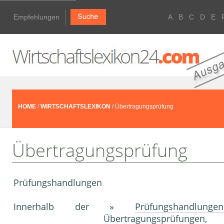
Empfehlungen
A
B
C
D
E
HOME
/
WIRTSCHAFTSLEXIKON
/ Übertragungsprüfung
Übertragungsprüfung
Prüfungshandlungen
Innerhalb der »
Prüfungshandlungen
Übertragungsprüfungen