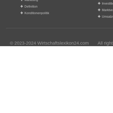
Marketing
Investit
Definition
Marktve
Konditionenpolitik
Umsatzs
© 2023-2024 Wirtschaftslexikon24.com All rights