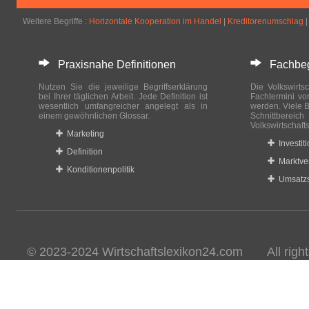
Weitere Begriffe :
Horizontale Kooperation im Handel
|
Kreditorenumschlag
Praxisnahe Definitionen
Fachbegri
Nutzen Sie die jeweilige Begriffserklärung
Die Volkswirtsc
bei Ihrer täglichen Arbeit. Jede Definition ist
Fachtermini vo
wesentlich umfangreicher angelegt als in
werden. Viele B
einem gewöhnlichen Glossar.
Schnittberei
Volkswirtschaft
Marketing
Investit
Definition
Marktve
Konditionenpolitik
Umsatzs
© 2023-2024 Wirtschaftslexikon24.com All rights