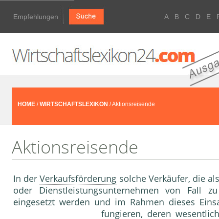
Empfehlungen
A
B
C
D
E
HOME
/
WIRTSCHAFTSLEXIKON
/ Aktionsreisende
Aktionsreisende
In der
Verkaufsförderung
solche Verkäufer, die als
oder Dienstleistungsunterneh­men von Fall zu
eingesetzt werden und im Rahmen dieses Einsat
fungieren, deren wesentlic