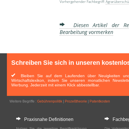
Vorhergehender Fachbegriff:
Agrarübersch
Diesen Artikel der Red
Bearbeitung vormerken
Schreiben Sie sich in unseren kostenlo
Bleiben Sie auf dem Laufenden über Neuigkeiten und 
Wirtschaftslexikon, indem Sie unseren monatlichen Newslett
Werbung. Jederzeit mit einem Klick abbestellbar.
Weitere Begriffe :
Gebührenpolitik
|
Prozeßtheorie
|
Patentkosten
Praxisnahe Definitionen
Fachbegri
Nutzen Sie die jeweilige Begriffserklärung
Die Volkswirtsc