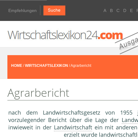
Empfehlungen
A
B
C
D
E
HOME
/
WIRTSCHAFTSLEXIKON
/ Agrarbericht
Agrarbericht
nach dem Landwirtschaftsgesetz von 1955 j
vorzulegender Bericht über die Lage der
Landwi
inwieweit in der
Landwirtschaft
ein mit anderen
erzielt wurde landwirtschaft