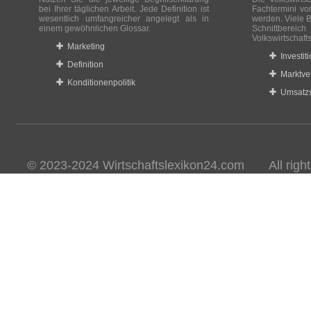
bei Ihrer täglichen Arbeit. Jede Definition ist
Fachtermini vo
wesentlich umfangreicher angelegt als in
werden. Viele B
einem gewöhnlichen Glossar.
Schnittberei
Volkswirtschaft
Marketing
Investit
Definition
Marktve
Konditionenpolitik
Umsatzs
© 2023-2024 Wirtschaftslexikon24.com All rights