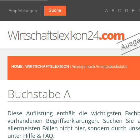
Empfehlungen
A
B
C
D
E
HOME
/
WIRTSCHAFTSLEXIKON
/ Anzeige nach Anfangsbuchstabe
Buchstabe A
Diese Auflistung enthält die wichtigsten Fach
vorhandenen Begriffserklärungen. Suchen Sie 
allermeisten Fällen nicht hier, sondern durch uns
unter
Hilfe & FAQ
.