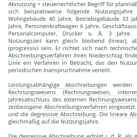
Abnutzung
= steuerrechtlicher Begriff für planmä
sich beispielsweise folgende Nutzungsjah
Wohngebäude 40 Jahre, Betriebsgebäude 33 Ja
Jahre, Personenkraftwagen 6 Jahre, Geschäftsaus
Personalcomputer, Drucker u. Ä. 3 Jahre. 
Nutzungszeit kann gleich bleibend (linear),
(progressiv) sein. Er richtet sich nach technisch
Abschreibungsverfahren
ihren Niederschlag finde
Linie ein Verfahren in Betracht, das den Nutzu
periodischen Inanspruchnahme verteilt.
Leistungsabhängige Abschreibung
en werden 
Rechnungswesen
s (
Rechnungswesen, interne
Jahresabschluss
des externen
Rechnungswesen
s
zeitbezogene
Abschreibungsverfahren
eingesetzt.
und die
degressive Abschreibung
. Die
lineare A
gleichmäßig auf die Nutzungsjahre.
Die
degressive Abschreibung
erfolgt i. d. R. al