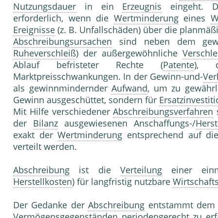
Nutzungsdauer
in ein
Erzeugnis
eingeht. 
erforderlich, wenn die
Wertminderung
eines
W
Ereignisse
(z. B. Unfallschäden) über die planmäß
Abschreibungsursachen
sind neben dem gew
Ruheverschleiß
) der außergewöhnliche
Verschle
Ablauf befristeter Rechte (
Patente
), d
Marktpreisschwankungen. In der Gewinn-und-
Ver
als gewinnmindernder
Aufwand
, um zu gewährl
Gewinn ausgeschüttet, sondern für
Ersatzinvestit
Mit Hilfe verschiedener
Abschreibungsverfahren
s
der
Bilanz
ausgewiesenen Anschaffungs-/
Herst
exakt der
Wertminderung
entsprechend auf di
verteilt werden.
Abschreibung
ist die
Verteilung
einer einm
Herstellkosten
) für langfristig nutzbare
Wirtschaft
Der Gedanke der
Abschreibung
entstammt dem P
Vermögensgegenständen periodengerecht zu erf