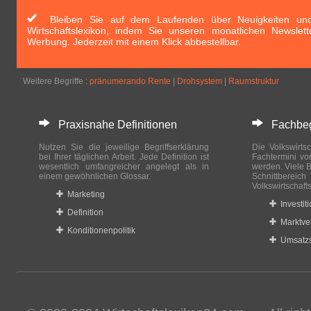
Bleiben Sie auf dem Laufenden über Neuigkeiten und 
Wirtschaftslexikon, indem Sie unseren monatlichen Newslett
Werbung. Jederzeit mit einem Klick abbestellbar.
Weitere Begriffe :
pränumerando Rente
|
Drohsystem
|
Raumstruktur
Praxisnahe Definitionen
Fachbegri
Nutzen Sie die jeweilige Begriffserklärung
Die Volkswirtsc
bei Ihrer täglichen Arbeit. Jede Definition ist
Fachtermini vo
wesentlich umfangreicher angelegt als in
werden. Viele B
einem gewöhnlichen Glossar.
Schnittberei
Volkswirtschaft
Marketing
Investit
Definition
Marktve
Konditionenpolitik
Umsatzs