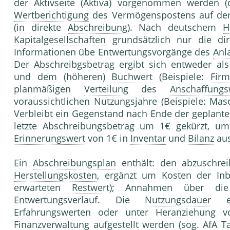
der Aktivseite (Aktiva) vorgenommen werden (
Wertberichtigung
des Vermögenspostens auf der 
(in direkte
Abschreibung
). Nach deutschem
H
Kapitalgesellschaften
grundsätzlich nur die di
Informationen übe Entwertungsvorgänge des
Anl
Der Abschreibgsbetrag ergibt sich entweder a
und dem (höheren)
Buchwert
(Beispiele:
Fir
planmäßigen
Verteilung
des
Anschaffungs
voraussichtlichen Nutzungsjahre (Beispiele: Mas
Verbleibt ein Gegenstand nach Ende der geplant
letzte Abschreibungsbetrag um 1€ gekürzt, 
Erinnerungswert
von 1€ in
Inventar
und
Bilanz
aus
Ein
Abschreibungsplan
enthält: den abzuschr
Herstellungskosten
, ergänzt um Kosten der Inb
erwarteten
Restwert
); Annahmen über d
Entwertungsverlauf. Die
Nutzungsdauer
erg
Erfahrungswerten oder unter Heranziehung v
Finanzverwaltung
aufgestellt werden (sog. AfA T