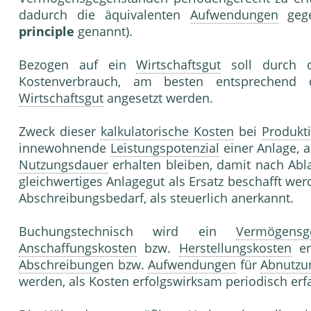
dadurch die äquivalenten
Aufwendungen
gege
principle
genannt).
Bezogen auf ein
Wirtschaftsgut
soll durch 
Kostenverbrauch, am besten entsprechend
Wirtschaftsgut
angesetzt werden.
Zweck dieser
kalkulatorische Kosten
bei
Produkt
innewohnende
Leistungspotenzial
einer Anlage, a
Nutzungsdauer
erhalten bleiben, damit nach Abl
gleichwertiges Anlagegut als Ersatz beschafft we
Abschreibungsbedarf, als steuerlich anerkannt.
Buchungstechnisch wird ein
Vermögensg
Anschaffungskosten
bzw.
Herstellungskosten
er
Abschreibung
en bzw.
Aufwendungen
für
Abnutzu
werden, als Kosten erfolgswirksam periodisch erfa