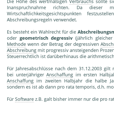
Die Höhe des wertmäßigen
Verbrauch
s sollte 
Inanspruchnahme richten. Da dieser m
Wirtschaftlichkeitsgesichtspunkten festzuste
Abschreibungsregeln verwendet.
Es besteht ein Wahlrecht für die
Abschreibungs
oder
geometrisch degressiv
(jährlich gleiche
Methode
wenn der Betrag der degressiven
Absch
Abschreibung
mit progressiv ansteigenden Prozent
Steuerrechtlich ist darüberhinaus die arithmetisc
Für Jahresabschlüsse nach dem 31.12.2003 gilt 
bei unterjähriger
Anschaffung
im ersten Halbjah
Anschaffung
im zweiten Halbjahr die halbe Ja
sondern es ist ab dann pro rata temporis, d.h. m
Für
Software
z.B. galt bisher immer nur die pro r