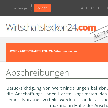
Empfehlungen
A
B
C
D
E
HOME
/
WIRTSCHAFTSLEXIKON
/ Abschreibungen
Abschreibungen
Berücksichtigung von
Wertminderung
en bei abn
die Anschaffungs- oder
Herstellungskosten
de
seiner Nutzung verteilt werden. Handels- und
maximal in Höhe der Ansch