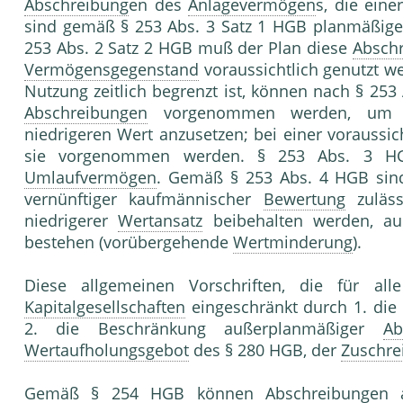
Abschreibung
en des
Anlagevermögen
s, die eine
sind gemäß § 253 Abs. 3 Satz 1 HGB planmäßig
253 Abs. 2 Satz 2 HGB muß der Plan diese
Absch
Vermögensgegenstand
voraussichtlich genutzt w
Nutzung zeitlich begrenzt ist, können nach § 25
Abschreibungen
vorgenommen werden, um d
niedrigeren Wert anzusetzen; bei einer voraussi
sie vorgenommen werden. § 253 Abs. 3 H
Umlaufvermögen
. Gemäß § 253 Abs. 4 HGB si
vernünftiger kaufmännischer
Bewertung
zuläss
niedrigerer
Wertansatz
beibehalten werden, au
bestehen (vorübergehende
Wertminderung
).
Diese allgemeinen Vorschriften, die für al
Kapitalgesellschaften
eingeschränkt durch 1. die
2. die Beschränkung außerplanmäßiger
Ab
Wertaufholungsgebot
des § 280 HGB, der
Zuschre
Gemäß § 254 HGB können
Abschreibung
en 