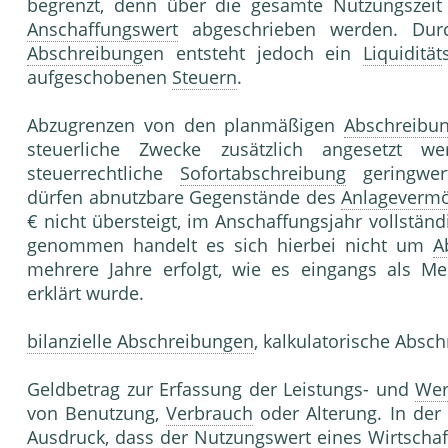
begrenzt, denn über die gesamte Nutzungszeit
Anschaffungswert
abgeschrieben werden. Durc
Abschreibung
en entsteht jedoch ein
Liquidität
aufgeschobenen
Steuern
.
Abzugrenzen von den planmäßigen
Abschreibu
steuerliche Zwecke zusätzlich angesetzt 
steuerrechtliche
Sofortabschreibung
geringwer
dürfen abnutzbare Gegenstände des
Anlageverm
€ nicht übersteigt, im Anschaffungsjahr vollständ
genommen handelt es sich hierbei nicht um
A
mehrere Jahre erfolgt, wie es eingangs als 
erklärt wurde.
bilanzielle Abschreibungen
, kalkulatorische Absc
Geldbetrag zur Erfassung der Leistungs- und
Wer
von Benutzung,
Verbrauch
oder Alterung. In der
Ausdruck, dass der Nutzungswert eines
Wirtschaf