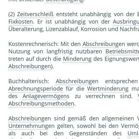
(2)
Zeitverschleiß
entsteht unabhängig von der B
Fixkosten
. Er ist unabhängig von der
Ausbring
Überalterung, Lizenzablauf, Korrosion und Nachf
Kostenrechnerisch: Mit den
Abschreibung
en wer
Nutzung von langfristig nutzbaren
Betriebsmitt
treten auf durch die
Minderung
des Eignungswer
Abschreibungen
).
Buchhalterisch:
Abschreibung
en entsprech
Abrechnungsperiode
für die
Wertminderung
mat
des
Anlagevermögen
s zu verrechnen sind.
Abschreibungsmethoden
.
Abschreibung
en sind gemäß den allgemeinen Vo
Unternehmung
en gelten, sowohl bei den Verm
als auch bei den Gegenständen des
Uml