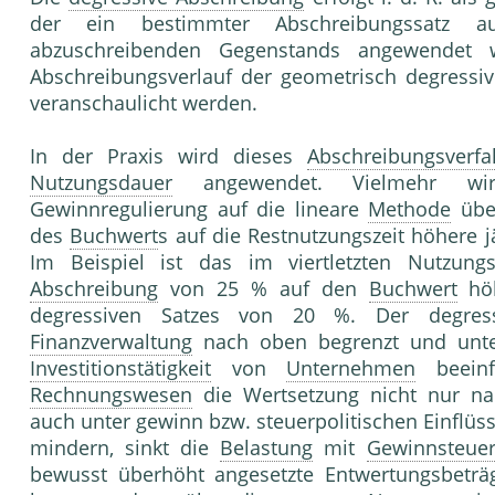
der ein bestimmter Abschreibungssatz a
abzuschreibenden Gegenstands angewendet 
Abschreibungsverlauf der geometrisch degressi
veranschaulicht werden.
In der Praxis wird dieses
Abschreibungsverfa
Nutzungsdauer
angewendet. Vielmehr wi
Gewinnregulierung auf die lineare
Methode
über
des
Buchwert
s auf die Restnutzungszeit höhere 
Im Beispiel ist das im viertletzten Nutzun
Abschreibung
von 25 % auf den
Buchwert
höh
degressiven Satzes von 20 %. Der degress
Finanzverwaltung
nach oben begrenzt und unter
Investitionstätigkeit
von
Unternehmen
beeinf
Rechnungswesen
die Wertsetzung nicht nur nac
auch unter gewinn bzw. steuerpolitischen Einflüs
mindern, sinkt die
Belastung
mit
Gewinnsteue
bewusst überhöht angesetzte Entwertungsbeträge