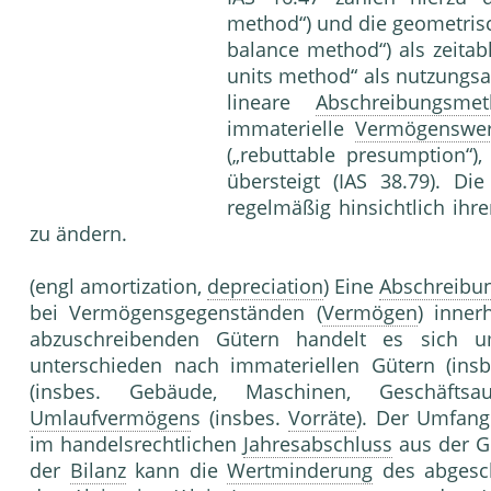
method“) und die geometris
balance method“) als zeita
units method“ als nutzung
lineare
Abschreibungsme
immaterielle
Vermögenswer
(„rebuttable presumption“)
übersteigt (IAS 38.79). D
regelmäßig hinsichtlich ihr
zu ändern.
(engl amortization,
depreciation
) Eine
Abschreibu
bei Vermögensgegenständen (
Vermögen
) inner
abzuschreibenden Gütern handelt es sich
unterschieden nach immateriellen Gütern (ins
(insbes. Gebäude, Maschinen, Geschäftsa
Umlaufvermögen
s (insbes.
Vorräte
). Der Umfang
im handelsrechtlichen
Jahresabschluss
aus der Ge
der
Bilanz
kann die
Wertminderung
des abgesch