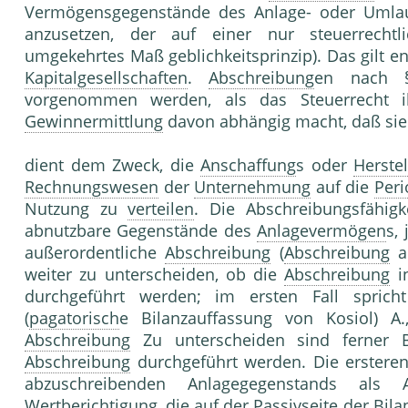
Vermögensgegenstände des Anlage- oder Uml
anzusetzen, der auf einer nur steuerrecht
umgekehrtes Maß geblichkeitsprinzip). Das gilt e
Kapitalgesellschaften
.
Abschreibung
en nach 
vorgenommen werden, als das Steuerrecht i
Gewinnermittlung
davon abhängig macht, daß sie
dient dem Zweck, die
Anschaffung
s oder
Herste
Rechnungswesen
der
Unternehmung
auf die
Peri
Nutzung zu
verteilen
. Die Abschreibungsfähigk
abnutzbare Gegenstände des
Anlagevermögen
s,
außerordentliche
Abschreibung
(
Abschreibung
a
weiter zu unterscheiden, ob die
Abschreibung
i
durchgeführt werden; im ersten Fall spri
(
pagatorisch
e Bilanzauffassung von Kosiol) A.
Abschreibung
Zu unterscheiden sind ferner B
Abschreibung
durchgeführt werden. Die erstere
abzuschreibenden Anlagegegenstands als 
Wertberichtigung
, die auf der
Passivseite der Bila