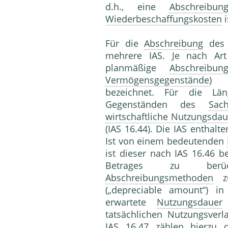
d.h., eine
Abschreibun
Wiederbeschaffungskosten
i
Für die
Abschreibung
de
mehrere IAS. Je nach Ar
planmäßige
Abschreibun
Vermögensgegenstände
) b
bezeichnet. Für die L
Gegenständen des
Sac
wirtschaftliche Nutzungsdau
(IAS 16.44). Die IAS enthalt
Ist von einem bedeutenden
ist dieser nach IAS 16.46 
Betrages zu berücks
Abschreibungsmethoden
zu
(„depreciable amount“) i
erwartete
Nutzungsdauer
tatsächlichen Nutzungsverla
IAS 16.47 zählen hierzu