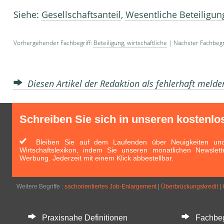
Siehe:
Gesellschaftsanteil
,
Wesentliche Beteiligun
Vorhergehender Fachbegriff:
Beteiligung, wirtschaftliche
| Nächster Fachbegr
Diesen Artikel der Redaktion als fehlerhaft meld
Schreiben Sie sich in unseren kostenlo
Bleiben Sie auf dem Laufenden über Neuigkeiten und 
Wirtschaftslexikon, indem Sie unseren monatlichen Newslett
Werbung. Jederzeit mit einem Klick abbestellbar.
Weitere Begriffe :
sachorientiertes Job-Enlargement
|
Überbrückungskredit
|
Praxisnahe Definitionen
Fachbegri