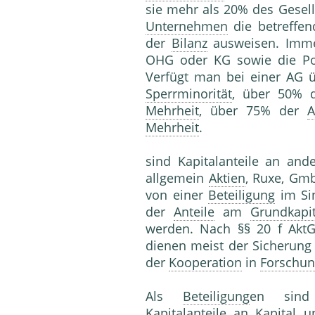
sie mehr als 20% des Gesel
Unternehmen
die betreffe
der
Bilanz
ausweisen. Imm
OHG oder KG sowie die Pos
Verfügt man bei einer AG
Sperrminorität
, über 50% 
Mehrheit
, über 75% der
A
Mehrheit
.
sind Kapitalanteile an an
allgemein
Aktien
, Ruxe, Gm
von einer
Beteiligung
im Si
der
Anteile
am
Grundkapit
werden. Nach §§ 20 f AktG
dienen meist der Sicherung
der
Kooperation
in
Forschu
Als
Beteiligung
en sind i
Kapitalanteile an
Kapital
u