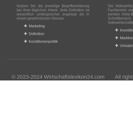
Nutzen Sie die jeweilige Begriffserklärung
Die Volkswirtsc
bei Ihrer täglichen Arbeit. Jede Definition ist
Fachtermini vo
wesentlich umfangreicher angelegt als in
werden. Viele B
einem gewöhnlichen Glossar.
Schnittberei
Volkswirtschaft
Marketing
Investit
Definition
Marktve
Konditionenpolitik
Umsatzs
© 2023-2024 Wirtschaftslexikon24.com All rights