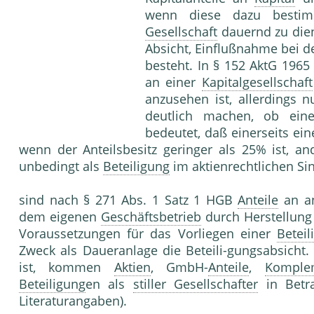
wenn diese dazu best
Gesellschaft
dauernd zu dien
Absicht, Einflußnahme bei 
besteht. In § 152 AktG 1965
an einer
Kapitalgesellschaft
anzusehen ist, allerdings 
deutlich machen, ob ei
bedeutet, daß einerseits ei
wenn der Anteilsbesitz geringer als 25% ist, and
unbedingt als
Beteiligung
im aktienrechtlichen Si
sind nach § 271 Abs. 1 Satz 1 HGB
Anteile
an a
dem eigenen
Geschäftsbetrieb
durch Herstellung
Voraussetzungen für das Vorliegen einer
Beteil
Zweck als Daueranlage die Beteili-gungsabsicht
ist, kommen
Aktien
, GmbH-
Anteile
,
Komple
Beteiligung
en als
stiller Gesellschafter
in Betr
Literaturangaben).