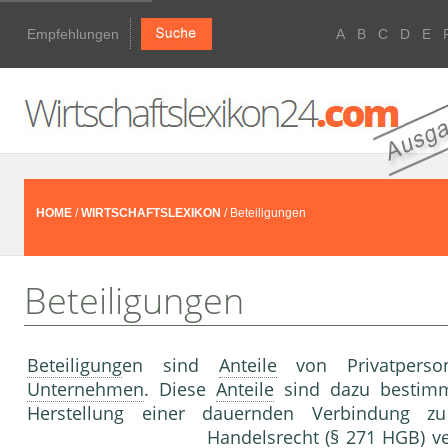
Empfehlungen
A
B
C
D
E
HOME
/
WIRTSCHAFTSLEXIKON
/ Beteiligungen
Beteiligungen
Beteiligung
en sind
Anteile
von Privatper
Unternehmen
. Diese
Anteile
sind dazu bestim
Herstellung einer dauernden Verbindung 
Handelsrecht
(§ 271 HGB) v