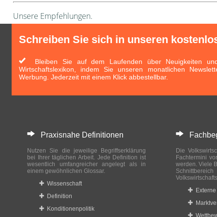
Unsere Empfehlungen.
Schreiben Sie sich in unseren kostenlo
Bleiben Sie auf dem Laufenden über Neuigkeiten und 
Wirtschaftslexikon, indem Sie unseren monatlichen Newslett
Werbung. Jederzeit mit einem Klick abbestellbar.
Praxisnahe Definitionen
Fachbegri
Nutzen Sie die jeweilige Begriffserklärung
Die Volkswirtsc
bei Ihrer täglichen Arbeit. Jede Definition ist
Fachtermini vo
wesentlich umfangreicher angelegt als in
werden. Viele B
einem gewöhnlichen Glossar.
Schnittberei
Volkswirtschaft
Wissenschaft
Externe 
Definition
Marktve
Konditionenpolitik
Wettbew