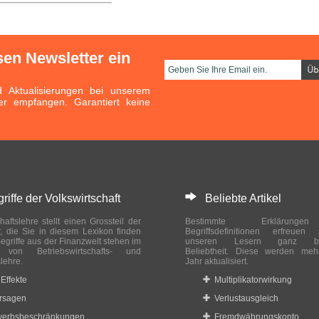
sen Newsletter ein
Aktualisierungen bei unserem
er empfangen. Garantiert keine
ffe der Volkswirtschaft
Beliebte Artikel
haftslehre stellt einen Grossteil der
Bestimmte Erklärung
r, die Sie in diesem Lexikon finden
Begriffsdefinitionen erfreuen
egriffe aus der Finanzwelt stehen im
unseren Lesern ganz bes
ch von Betriebswirtschafts- und
Beliebtheit. Diese werden meh
slehre.
Jahr aktualisiert.
Effekte
Multiplikatorwirkung
rsagen
Verlustausgleich
erbsbeschränkungen
Fremdwährungskonto