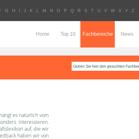
F
G
H
I
J
K
L
M
N
O
P
Q
R
S
T
U
V
W
X
Y
Z
Home
Top 10
Fachbereiche
News
 hängt es natürlich vom
onders interessieren.
ftslexikon auf, die wir
eedback haben wir von