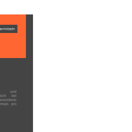
en und
 sich bei
onderer
rmals pro