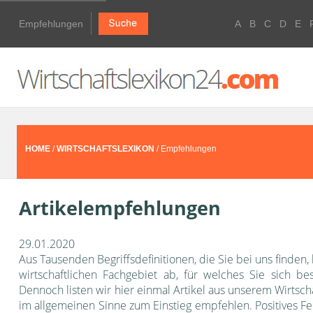
Empfehlungen
A
B
C
D
E
HOME
/
WIRTSCHAFTSLEXIKON
/ Empfehlungen
Artikelempfehlungen
29.01.2020
Aus Tausenden Begriffsdefinitionen, die Sie bei uns finden,
wirtschaftlichen Fachgebiet ab, für welches Sie sich bes
Dennoch listen wir hier einmal Artikel aus unserem Wirtscha
im allgemeinen Sinne zum Einstieg empfehlen. Positives F