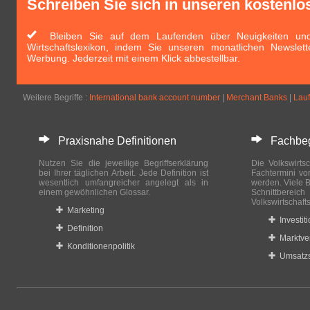
Schreiben Sie sich in unseren kostenlo
Bleiben Sie auf dem Laufenden über Neuigkeiten und 
Wirtschaftslexikon, indem Sie unseren monatlichen Newslett
Werbung. Jederzeit mit einem Klick abbestellbar.
Weitere Begriffe :
International bank account number
|
Merchant Banks
|
Lauf
Praxisnahe Definitionen
Fachbegri
Nutzen Sie die jeweilige Begriffserklärung
Die Volkswirtsc
bei Ihrer täglichen Arbeit. Jede Definition ist
Fachtermini vo
wesentlich umfangreicher angelegt als in
werden. Viele B
einem gewöhnlichen Glossar.
Schnittberei
Volkswirtschaft
Marketing
Investit
Definition
Marktve
Konditionenpolitik
Umsatzs