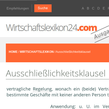
Empfehlungen
A
B
C
D
E
HOME
/
WIRTSCHAFTSLEXIKON
/ Ausschließlichkeitsklausel
Ausschließlichkeitsklausel
vertragliche
Regelung
, wonach ein (beide) Vert
bestimmte Geschäfte mit keiner anderen Person tä
Anwendung: u. U. im
Ve