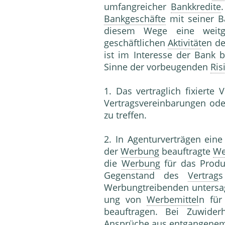
umfangreicher
Bankkredite
Bankgeschäfte
mit seiner B
diesem Wege eine weit
geschäftlichen
Aktivität
en d
ist im Interesse der Bank
Sinne der vorbeugenden
Ris
1. Das vertraglich fixierte 
Vertragsvereinbarungen ode
zu treffen.
2. In Agenturverträgen eine
der
Werbung
beauftragte
We
die
Werbung
für das Produ
Gegenstand des
Vertrag
s
Werbungtreibenden untersag
ung von
Werbemittel
n für
beauftragen. Bei Zuwider
Ansprüche aus entgangene