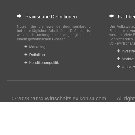
Praxisnahe Definitionen
Fachbegri
Nutzen Sie die jeweilige Begriffserklärung
Die Volkswirtsc
bei Ihrer täglichen Arbeit. Jede Definition ist
Fachtermini vo
wesentlich umfangreicher angelegt als in
werden. Viele B
einem gewöhnlichen Glossar.
Schnittberei
Volkswirtschaft
Marketing
Investit
Definition
Marktve
Konditionenpolitik
Umsatzs
© 2023-2024 Wirtschaftslexikon24.com All rights