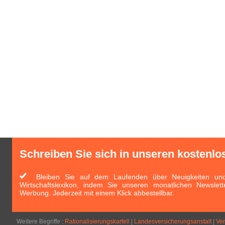
Schreiben Sie sich in unseren kostenlo
Bleiben Sie auf dem Laufenden über Neuigkeiten und 
Wirtschaftslexikon, indem Sie unseren monatlichen Newslett
Werbung. Jederzeit mit einem Klick abbestellbar.
Weitere Begriffe :
Rationalisierungskartell
|
Landesversicherungsanstalt
|
Ver