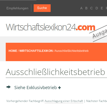
Empfehlungen
A
B
C
D
E
HOME
/
WIRTSCHAFTSLEXIKON
/ Ausschließlichkeitsbetrieb
Ausschließlichkeitsbetrieb
Siehe Exklusivbetrieb
Vorhergehender Fachbegriff:
Ausschlagung einer Erbschaft
| Nächster Fachbe