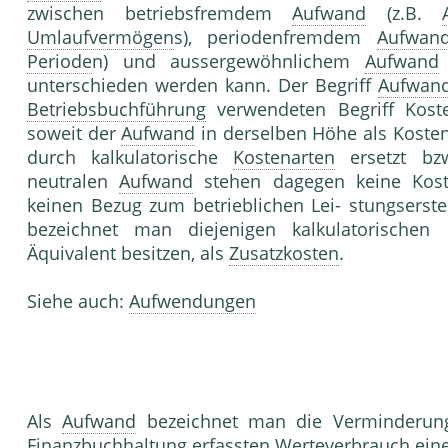
zwischen betriebsfremdem
Aufwand
(z.B.
Umlaufvermögen
s), periodenfremdem
Aufwan
Periode
n) und aussergewöhnlichem
Aufwand
unterschieden werden kann. Der Begriff
Aufwan
Betriebsbuchführung
verwendeten Begriff Kos
soweit der
Aufwand
in derselben Höhe als Kosten
durch kalkulatorische
Kostenarten
ersetzt bzw
neutralen
Aufwand
stehen dagegen keine Kos
keinen Bezug zum betrieblichen Lei- stungserst
bezeichnet man diejenigen kalkulatorischen
Äquivalent besitzen, als
Zusatzkosten
.
Siehe auch:
Aufwendungen
Als
Aufwand
bezeichnet man die Verminderu
Finanzbuchhaltung
erfassten Werteverbrauch ein