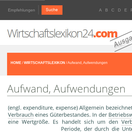
Empfehlungen
A
B
C
D
E
HOME
/
WIRTSCHAFTSLEXIKON
/ Aufwand, Aufwendungen
Aufwand, Aufwendungen
(engl. expenditure, expense) Allgemein bezeichne
Verbrauch
eines Güterbestandes. In der
Betriebsw
eine Wertgröße. Es handelt sich um den
Ver
Periode
, der durch die Unt