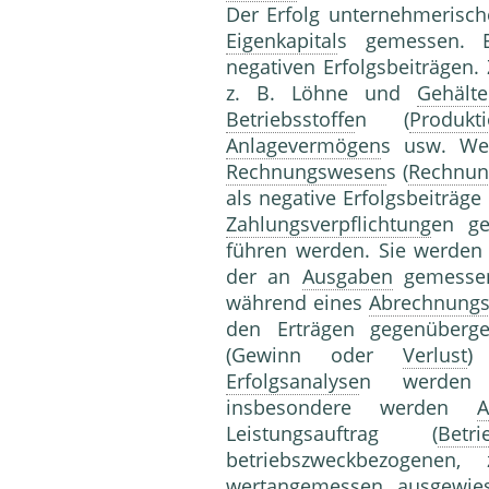
Der Erfolg unternehmerisc
Eigenkapital
s gemessen. 
negativen Erfolgsbeiträgen.
z. B. Löhne und
Gehälte
Betriebsstoffe
n (
Produkti
Anlagevermögen
s usw. We
Rechnungswesen
s (
Rechnun
als negative Erfolgsbeiträg
Zahlungsverpflichtung
en ge
führen werden. Sie werde
der an
Ausgaben
gemess
während eines
Abrechnungs
den Erträgen gegenüberg
(Gewinn oder
Verlust
)
Erfolgsanalyse
n werden V
insbesondere werden
A
Leistungsauftrag (
Betr
betriebszweckbezogenen,
wertangemessen ausgewi