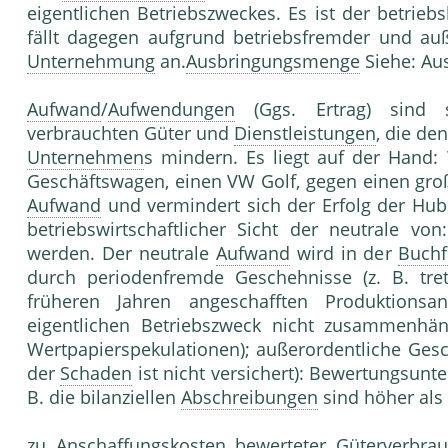
eigentlichen Betriebszweckes. Es ist der betrie
fällt dagegen aufgrund betriebsfremder und auß
Unternehmung
an.
Ausbringungsmenge
Siehe: Au
Aufwand
/
Aufwendungen
(Ggs. Ertrag) sind s
verbrauchten Güter und
Dienstleistungen
, die d
Unternehmen
s mindern. Es liegt auf der Hand:
Geschäftswagen, einen VW Golf, gegen einen groß
Aufwand
und vermindert sich der Erfolg der Hub
betriebswirtschaftlicher Sicht der neutrale vo
werden. Der neutrale
Aufwand
wird in der
Buch
durch periodenfremde Geschehnisse (z. B. tr
früheren Jahren angeschafften Produktionsa
eigentlichen Betriebszweck nicht zusammenhä
Wertpapierspekulationen); außerordentliche Gesch
der
Schaden
ist nicht versichert): Bewertungsunt
B. die bilanziellen
Abschreibungen
sind höher als 
zu
Anschaffungskosten
bewerteter Güterverbra