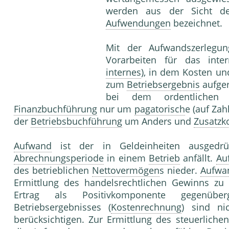
werden aus der Sicht de
Aufwendungen
bezeichnet.
Mit der Aufwandszerlegun
Vorarbeiten für das int
internes
), in dem Kosten u
zum
Betriebsergebnis
aufger
bei dem ordentlichen 
Finanzbuchführung
nur um
pagatorisch
e (auf Za
der
Betriebsbuchführung
um Anders und
Zusatzk
Aufwand
ist der in Geldeinheiten ausgedrü
Abrechnungsperiode
in einem
Betrieb
anfällt.
Au
des betrieblichen
Nettovermögen
s nieder.
Aufwa
Ermittlung des handelsrechtlichen Gewinns zu 
Ertrag als Positivkomponente gegenüber
Betriebsergebnisses (
Kostenrechnung
) sind n
berücksichtigen. Zur Ermittlung des steuerliche