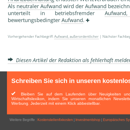
Als
neutraler Aufwand
wird der
Aufwand
bezeichne
unterteilt in betriebsfremder
Aufwand,
bewertungsbedingter
Aufwand
.
Vorhergehender Fachbegriff:
Aufwand, außerordentlicher
| Nächster Fachbeg
Diesen Artikel der Redaktion als fehlerhaft meld
Schreiben Sie sich in unseren kostenlo
Bleiben Sie auf dem Laufenden über Neuigkeiten und 
Wirtschaftslexikon, indem Sie unseren monatlichen Newslett
Werbung. Jederzeit mit einem Klick abbestellbar.
Weitere Begriffe :
Kostenstellenfixkosten
|
Investmentshop
|
Europäisches Sy