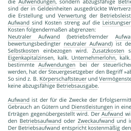
die
Aufwendungen
, sondern abzugsfähige
Betr
sind der in Geldeinheiten ausgedrückte Wertver
die Erstellung und
Verwertung
der
Betriebsleis
Aufwand
sind Kosten streng auf die
Leistungser
Kosten folgendermaßen abgrenzen:
Neutraler Aufwand
(betriebsfremder
Aufwa
bewertungsbedingter
neutraler Aufwand
) ist d
Selbstkosten
einbezogen wird.
Zusatzkosten
s
Eigenkapitalzins
en, kalk.
Unternehmerlohn
, kalk
bestimmte
Aufwendungen
bei der steuerlic
werden, hat der Steuergesetzgeber den Begriff »
So sind z. B.
Körperschaftsteuer
und
Vermögenst
keine abzugsfähige
Betriebsausgabe
.
Aufwand
ist der für die Zwecke der Erfolgsermi
Gebrauch an Gütern und
Dienstleistungen
in ein
Erträgen gegenübergestellt wird. Der
Aufwand
wi
den
Betriebsaufwand
oder
Zweckaufwand
und i
Der
Betriebsaufwand
entspricht kostenmäßig de