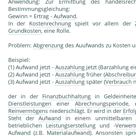
Anwendung: Zur Ermittlung des handelsrech
Bestimmungsgleichung:
Gewinn = Ertrag -
Aufwand
.
In der
Kostenrechnung
spielt vor allem der
Grundkosten
, eine Rolle.
Problem:
Abgrenzung
des Auufwands zu Kosten 
Beispiel:
(1) Aufwand jetzt -
Auszahlung
jetzt (Barzahlung e
(2) Aufwand jetzt -
Auszahlung
früher (
Abschreibu
(3) Aufwand jetzt -
Auszahlung
später (
Verbrauch
n
der in der
Finanzbuchhaltung
in Geldeinheit
Dienstleistungen
einer
Abrechnungsperiode
, 
Reinvermögen
s niederschlägt. Er wird in der
Erfo
Steht der
Aufwand
in einem unmittelbaren
betrieblichen
Leistungserstellung
und -
Verwert
Aufwand
(z.B. Materialaufwand). Ansonsten sp