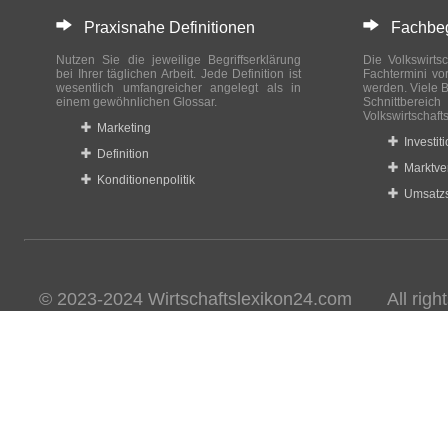
Praxisnahe Definitionen
Fachbegri
Nutzen Sie die jeweilige Begriffserklärung
Die Volkswirtsc
bei Ihrer täglichen Arbeit. Jede Definition ist
Fachtermini vo
wesentlich umfangreicher angelegt als in
werden. Viele B
einem gewöhnlichen Glossar.
Schnittberei
Volkswirtschaft
Marketing
Investit
Definition
Marktve
Konditionenpolitik
Umsatzs
© 2023-2024 Wirtschaftslexikon24.com All rights