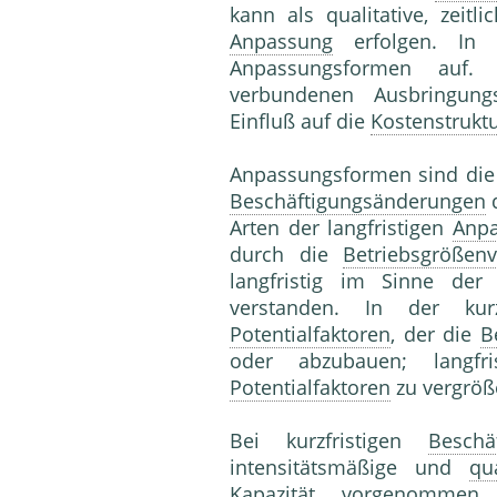
kann als qualitative, zeitl
Anpassung
erfolgen. In d
Anpassungsformen auf.
verbundenen Ausbringung
Einfluß auf die
Kostenstrukt
Anpassungsformen sind die 
Beschäftigungsänderungen
Arten der langfristigen
Anp
durch die
Betriebsgrößenv
langfristig im Sinne de
verstanden. In der k
Potentialfaktoren
, der die
B
oder abzubauen; langf
Potentialfaktoren
zu vergröß
Bei kurzfristigen
Beschä
intensitätsmäßige und
qu
Kapazität
vorgenommen. D