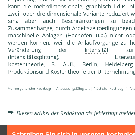
kann die mehrdimensionale, graphisch i.d.R. ni
zwei- oder dreidimensionale Variante reduziert
sina aber auch Beschränkungen zu beach
Zusammenhänge, durch Arbeitszeitbedingungen u.
maschinelle
Anlagen
(Hochöfen u.a.) nicht ode
werden können, weil die Anlaufvorgänge zu h
Veränderung der
Intensität
zur w
(
Intensitätssplitting
). Literatur: Fat
Kostentheorie
, 3. Aufl., Berlin, Heidelberg
Produktionsund
Kostentheorie
der
Unternehmun
Vorhergehender Fachbegriff:
Anpassungsfähigkeit
| Nächster Fachbegriff:
Anp
Diesen Artikel der Redaktion als fehlerhaft meld
Schreiben Sie sich in unseren kostenlo