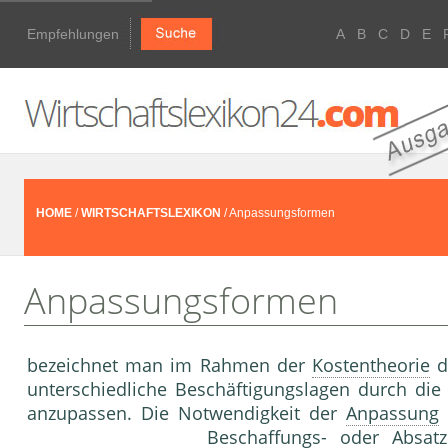
Empfehlungen
A
B
C
D
E
HOME
/
WIRTSCHAFTSLEXIKON
/ Anpassungsformen
Anpassungsformen
bezeichnet man im Rahmen der
Kostentheorie
d
unterschiedliche Beschäftigungslagen durch di
anzupassen. Die Notwendigkeit der
Anpassung
Beschaffungs- oder
Absat