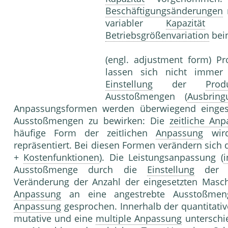
Beschäftigungsänderungen
variabler
Kapazität
dur
Betriebsgrößenvariation
bein
(engl. adjustment form) P
lassen sich nicht immer 
Einstellung
der
Prod
Ausstoßmengen (
Ausbring
Anpassungsformen werden überwiegend eingese
Ausstoßmengen zu bewirken: Die
zeitliche An
häufige Form der zeitIichen
Anpassung
wir
repräsentiert. Bei diesen Formen verändern sich d
+
Kostenfunktionen
). Die Leistungsanpassung (
Ausstoßmenge durch die
Einstellung
de
Veränderung der Anzahl der eingesetzten Masch
Anpassung
an eine angestrebte Ausstoßmeng
Anpassung
gesprochen. Innerhalb der quantitati
mutative und eine
multiple Anpassung
unterschi