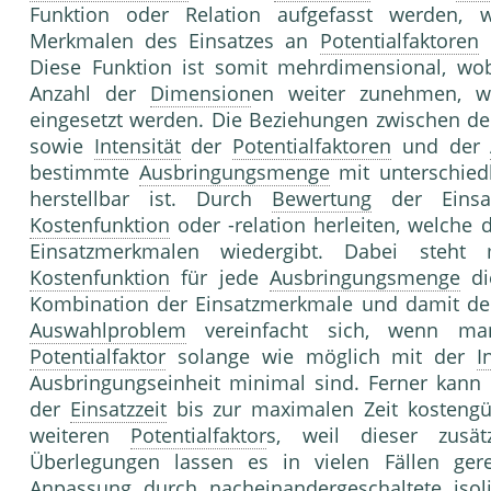
Funktion oder Relation aufgefasst werden,
Merkmalen des Einsatzes an
Potentialfaktoren
Diese Funktion ist somit mehrdimensional, wo
Anzahl der
Dimension
en weiter zunehmen, w
eingesetzt werden. Die Beziehungen zwischen d
sowie
Intensität
der
Potentialfaktoren
und der
bestimmte
Ausbringungsmenge
mit unterschiedl
herstellbar ist. Durch
Bewertung
der Einsa
Kostenfunktion
oder -relation herleiten, welche 
Einsatzmerkmalen wiedergibt. Dabei steh
Kostenfunktion
für jede
Ausbringungsmenge
die
Kombination der Einsatzmerkmale und damit de
Auswahlproblem
vereinfacht sich, wenn man
Potentialfaktor
solange wie möglich mit der
I
Ausbringungseinheit minimal sind. Ferner kan
der
Einsatzzeit
bis zur maximalen Zeit kostengün
weiteren
Potentialfaktor
s, weil dieser zusä
Überlegungen lassen es in vielen Fällen gere
Anpassung
durch nacheinandergeschaltete isol