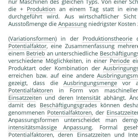
nur Maschinen des gleichen Typs. Von einer Sc
die +
Produktion
an einem Tag statt in einer
durchgeführt wird. Aus wirtschaftlicher Sich
Ausstoßmenge die
Anpassung
niedrigster Kosten
(
Variationsformen
) in der
Produktionstheorie
d
Potentialfaktor
, eine Zusammenfassung mehre
einem
Betrieb
an unterschiedliche
Beschäftigung
verschiedene Möglichkeiten, in einer
Periode
ei
Produktart oder Kombination der
Ausbringun
erreichen bzw. auf eine andere
Ausbringungs
gezeigt, dass die
Ausbringungsmenge
vor al
Potentialfaktoren
in Form von maschinell
Einsatzzeit
en und deren
Intensität
abhängt. Än
damit des
Beschäftigungsgrad
es können desh
genommenen
Potentialfaktoren
, der
Einsatzzeit
e
Anpassungsformen unterscheidet man demgem
intensitätsmässige Anpassung
. Formal geseh
Potentialfaktoren
, deren
Einsatzzeit
en und
Inte