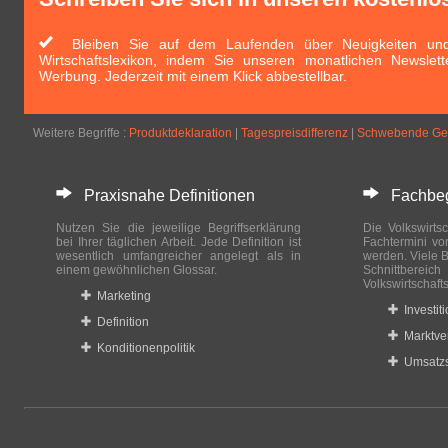
Bleiben Sie auf dem Laufenden über Neuigkeiten und 
Wirtschaftslexikon, indem Sie unseren monatlichen Newslett
Werbung. Jederzeit mit einem Klick abbestellbar.
Weitere Begriffe :
Produktdeklaration
|
Tagespreisdifferenz
|
Schwebende Ges
Praxisnahe Definitionen
Fachbegri
Nutzen Sie die jeweilige Begriffserklärung
Die Volkswirtsc
bei Ihrer täglichen Arbeit. Jede Definition ist
Fachtermini vo
wesentlich umfangreicher angelegt als in
werden. Viele B
einem gewöhnlichen Glossar.
Schnittberei
Volkswirtschaft
Marketing
Investit
Definition
Marktve
Konditionenpolitik
Umsatzs