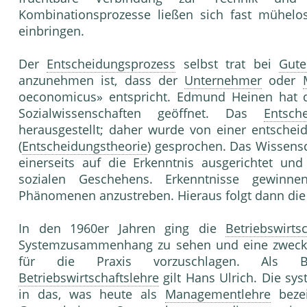
Kombinationsprozesse ließen sich fast mühel
einbringen.
Der
Entscheidungsprozess
selbst trat bei
Gute
anzunehmen ist, dass der
Unternehmer
oder
oeconomicus» entspricht. Edmund Heinen hat 
Sozialwissenschaften geöffnet. Das
Entsch
herausgestellt; daher wurde von einer entschei
(
Entscheidungstheorie
) gesprochen. Das Wissensc
einerseits auf die Erkenntnis ausgerichtet un
sozialen Geschehens. Erkenntnisse gewinn
Phänomenen anzustreben. Hieraus folgt dann die G
In den 1960er Jahren ging die
Betriebswirts
Systemzusammenhang zu sehen und eine zweckg
für die Praxis vorzuschlagen. Als Beg
Betriebswirtschaftslehre
gilt Hans Ulrich. Die sy
in das, was heute als
Managementlehre
bezei