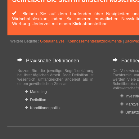
Bleiben Sie auf dem Laufenden über Neuigkeiten und 
Wirtschaftslexikon, indem Sie unseren monatlichen Newslett
Werbung. Jederzeit mit einem Klick abbestellbar.
Weitere Begriffe :
Globalanalyse
|
Konnossementersatzdokumente
|
Backwas
Praxisnahe Definitionen
Fachbegri
Nutzen Sie die jeweilige Begriffserklärung
Die Volkswirtsc
bei Ihrer täglichen Arbeit. Jede Definition ist
Fachtermini vo
wesentlich umfangreicher angelegt als in
werden. Viele B
einem gewöhnlichen Glossar.
Schnittberei
Volkswirtschaft
Marketing
Investit
Definition
Marktve
Konditionenpolitik
Umsatzs