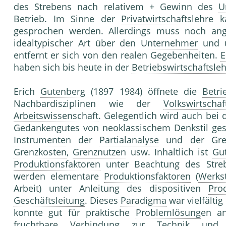
des Strebens nach relativem + Gewinn des
U
Betrieb
. Im Sinne der
Privatwirtschaftslehre
ka
gesprochen werden. Allerdings muss noch an
idealtypischer Art über den
Unternehmer
und ü
entfernt er sich von den realen Gegebenheiten.
E
haben sich bis heute in der
Betriebswirtschaftsle
Erich
Gutenberg
(1897 1984) öffnete die
Betri
Nachbardisziplinen wie der
Volkswirtschaf
Arbeitswissenschaft
. Gelegentlich wird auch bei 
Gedankengutes von neoklassischem Denkstil ge
Instrumente
n der
Partialanalyse
und der Grenz
Grenzkosten
,
Grenznutzen
usw. Inhaltlich ist
Gu
Produktionsfaktoren
unter Beachtung des Str
werden elementare
Produktionsfaktoren
(
Werkst
Arbeit) unter Anleitung des dispositiven
Pro
Geschäftsleitung
. Dieses
Paradigma
war vielfältig
konnte gut für praktische
Problemlösung
en a
fruchtbare Verbindung zur Technik u