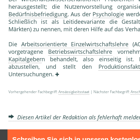
herausgestellt; die Nutzenvorstellung organi
Bedürfnisbefriedigung
. Aus der
Psychologie
werd
Schließlich ist als Leitideevariante die Gest
Märkten) zu nennen, mit deren Hilfe auf das Verha
Die
Arbeitsorientierte Einzelwirtschaftslehre
(AO
vorgetragene
Betriebswirtschaftslehre
vornehm
Kapitalgeber
n behandelt, also einseitig ist
abzustellen, und stellt den
Produktionsfak
Untersuchungen.
Vorhergehender Fachbegriff:
Ansässigkeitsstaat
| Nächster Fachbegriff:
Ansch
Diesen Artikel der Redaktion als fehlerhaft meld
Schreiben Sie sich in unseren kostenlo