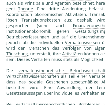
auch als
Prinzipal
e und Agenten bezeichnet, herau
gent
Theorie
. Eine dritte Ausdeutung befass
Koordination
ökonomischer
Aktivität
en.
Transak
lösen
Transaktionskosten
aus; deshalb wi
gesprochen (siehe auch
Finanzierungsth
Institutionenökonomik
gehen Gestaltungsi
Betriebsverfassung
en und auf die Unternehmenso
jedoch, ob die individuellen
Verhaltensweise
n ü
wird den Menschen das Verfolgen von
Eige
Täuschung
, unterstellt; ihre
Aktivität
en können als
sein. Dieses Verhalten muss stets als Möglichkeit 
Die
verhaltenstheoretische Betriebswirtschaft
Wirtschaftswissenschaften
als Teil einer Verhalte
dass das soziale Geschehen gesetzmäßige Ab
bestritten wird. Eine Abwandlung der Leit
Gesetzesaussage
n über individuelles Verhalten er
Bei wirtschaftswissenschaftlichen Problemen