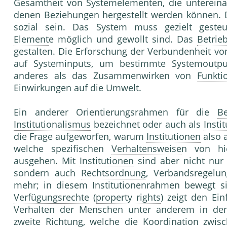
Gesamtheit von Systemelementen, die untereina
denen Beziehungen hergestellt werden können.
sozial sein. Das System muss gezielt gesteu
Element
e möglich und gewollt sind. Das
Betrie
gestalten. Die Erforschung der Verbundenheit v
auf Systeminputs, um bestimmte Systemoutputs
anderes als das Zusammenwirken von
Funkti
Einwirkungen auf die Umwelt.
Ein anderer Orientierungsrahmen für die
Be
Institutionalismus
bezeichnet oder auch als
Insti
die Frage aufgeworfen, warum
Institutionen
also 
welche spezifischen
Verhaltensweise
n von hi
ausgehen. Mit
Institutionen
sind aber nicht nur
sondern auch
Rechtsordnung
, Verbandsregelu
mehr; in diesem Institutionenrahmen bewegt s
Verfügungsrechte
(
property rights
) zeigt den Ein
Verhalten der Menschen unter anderem in d
zweite Richtung, welche die
Koordination
zwisc