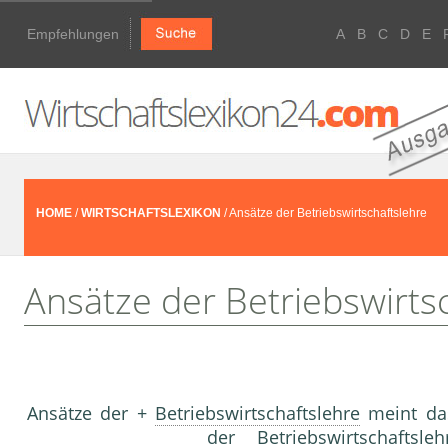
Empfehlungen
A
B
C
D
E
HOME
/
WIRTSCHAFTSLEXIKON
/ Ansätze der Betriebswirtschaftslehre
Ansätze der Betriebswirts
Ansätze der +
Betriebswirtschaftslehre
meint das
der
Betriebswirtschaftsleh