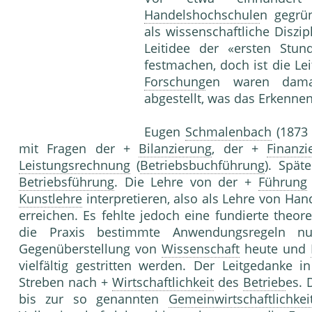
Handelshochschule
n gegrü
als wissenschaftliche Diszip
Leitidee der «ersten Stu
festmachen, doch ist die Le
Forschung
en waren damals
abgestellt, was das Erkennen
Eugen
Schmalenbach
(1873 
mit Fragen der +
Bilanzierung
, der +
Finanzi
Leistungsrechnung
(
Betriebsbuchführung
). Spät
Betriebsführung
. Die Lehre von der +
Führung
Kunstlehre
interpretieren, also als Lehre von Han
erreichen. Es fehlte jedoch eine fundierte theor
die Praxis bestimmte Anwendungsregeln nu
Gegenüberstellung von
Wissenschaft
heute und
vielfältig gestritten werden. Der Leitgedanke 
Streben nach +
Wirtschaftlichkeit
des
Betrieb
es. 
bis zur so genannten
Gemeinwirtschaftlichkei