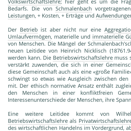
Volkswirtschaftslehre
; hier geht es um die Fr
Bedarfs. Die von
Schmalenbach
vorgetragenen
Leistung
en, + Kosten, + Erträge und
Aufwendunge
Der
Betrieb
ist aber nicht nur eine
Aggregati
Umlaufvermögen
, materielle und
immaterielle G
von Menschen. Die Mängel der Schmalenbach’sche
neuen Leitidee von Heinrich Nicklisch (18761.9
werden kann. Die
Betriebswirtschaftslehre
muss s
verstärkt zuwenden, die sich in einer Gemeins
diese Gemeinschaft auch als eine «große Familie
schwingt so etwas wie Ausgleich zwischen den
mit. Der ethisch normative Ansatz enthält zugle
den Menschen in einer konfliktfreien Gemei
Interessenunterschiede der Menschen, ihre Spa
Eine weitere Leitidee kommt von Wilhe
Betriebswirtschaftslehre
als
Privatwirtschaftslehr
des wirtschaftlichen Handelns im Vordergrund, a