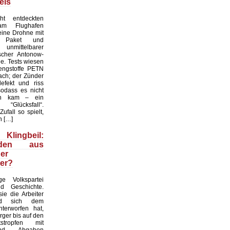
eis
ht entdeckten
 am Flughafen
eine Drohne mit
m Paket und
unmittelbarer
scher Antonow-
e. Tests wiesen
rengstoffe PETN
ch; der Zünder
efekt und riss
sodass es nicht
on kam – ein
 “Glücksfall“.
fall so spielt,
n […]
ingbeil:
anden aus
er
er?
e Volkspartei
d Geschichte.
sie die Arbeiter
nd sich dem
terworfen hat,
rger bis auf den
tstropfen mit
nd Abgaben