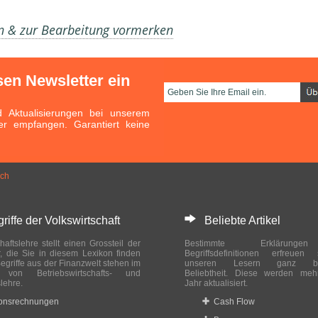
en & zur Bearbeitung vormerken
sen Newsletter ein
Aktualisierungen bei unserem
er empfangen. Garantiert keine
ich
ffe der Volkswirtschaft
Beliebte Artikel
haftslehre stellt einen Grossteil der
Bestimmte Erklärung
r, die Sie in diesem Lexikon finden
Begriffsdefinitionen erfreuen
egriffe aus der Finanzwelt stehen im
unseren Lesern ganz bes
ch von Betriebswirtschafts- und
Beliebtheit. Diese werden meh
slehre.
Jahr aktualisiert.
ionsrechnungen
Cash Flow