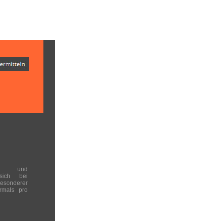
en und
 sich bei
onderer
rmals pro