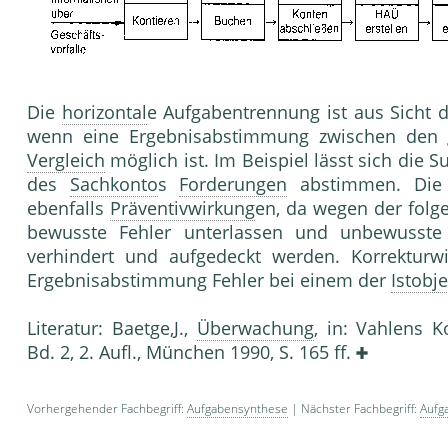
Die
horizontal
e Aufgabentrennung ist aus Sicht 
wenn eine Ergebnisabstimmung zwischen den g
Vergleich
möglich ist. Im Beispiel lässt sich di
des
Sachkonto
s
Forderungen
abstimmen. Di
ebenfalls
Präventivwirkung
en, da wegen der fol
bewusste Fehler unterlassen und unbewusst
verhindert und aufgedeckt werden. Korrekturw
Ergebnisabstimmung Fehler bei einem der
Istobje
Literatur: Baetge,J.,
Überwachung
, in: Vahlens
Bd. 2, 2. Aufl., München 1990, S. 165 ff.
Vorhergehender Fachbegriff:
Aufgabensynthese
| Nächster Fachbegriff:
Aufg