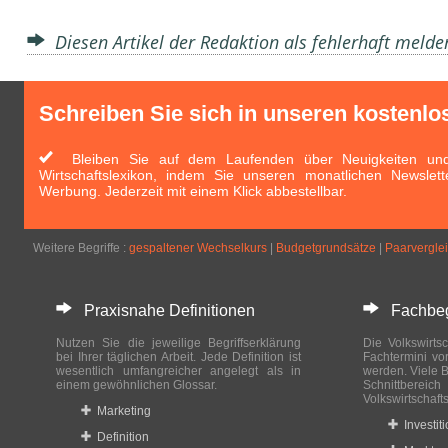
Diesen Artikel der Redaktion als fehlerhaft meld
Schreiben Sie sich in unseren kostenlo
Bleiben Sie auf dem Laufenden über Neuigkeiten und 
Wirtschaftslexikon, indem Sie unseren monatlichen Newslett
Werbung. Jederzeit mit einem Klick abbestellbar.
Weitere Begriffe :
gespaltener Wechselkurs
|
Budgetgrundsätze
|
Paarvergle
Praxisnahe Definitionen
Fachbegri
Nutzen Sie die jeweilige Begriffserklärung
Die Volkswirtsc
bei Ihrer täglichen Arbeit. Jede Definition ist
Fachtermini vo
wesentlich umfangreicher angelegt als in
werden. Viele B
einem gewöhnlichen Glossar.
Schnittberei
Volkswirtschaft
Marketing
Investit
Definition