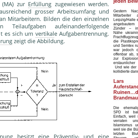
jeden Bew
n (MA) zur
Erfüllung
zugewiesen werden.
ausreichend grosser Arbeitsumfang und
Gestern Nac
Mitarbeiter
n Mitarbeitern. Bilden die den einzelnen
Leipzig/Halle 
angebaute
en Teilaufgaben aufeinanderfolgende
Zünder – in 
elt es sich um
vertikal
e Aufgabentrennung.
Nähe ukraini
Frachtflugzeug
rung
zeigt die Abbildung.
die Plastiksp
und Semtex na
war jedoch d
offenbar ab, 
zur Explosi
erstaunlicher
Und wie der Zu
kollidierte dan
Lars Kl
Auferst
Ruinen…d
Brandmau
Die ehemalig
SPD ist bal
Einfach, weil 
verraten u
Islamismus un
weil sie die Bü
letzten Blu
nung besitzt eine Präventiv- und eine
Steuern u