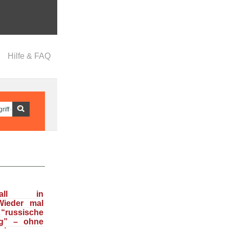
Hilfe & FAQ
nfall in
Wieder mal
ussische
g” – ohne