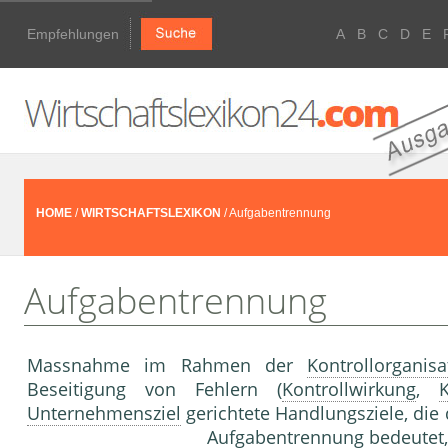
Empfehlungen
A
B
C
D
E
HOME
/
WIRTSCHAFTSLEXIKON
/ Aufgabentrennung
Aufgabentrennung
Massnahme im Rahmen der
Kontrollorganisa
Beseitigung von Fehlern (
Kontrollwirkung
,
K
Unternehmensziel
gerichtete Handlungsziele, die 
Aufgabentrennung bedeutet, 