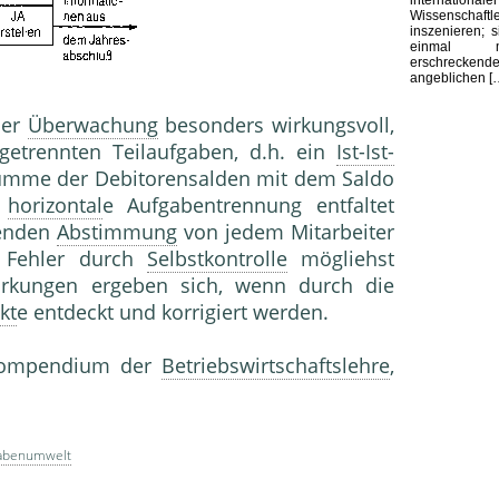
Wissensc
inszenieren; 
einmal 
erschreckende
angeblichen [
der
Überwachung
besonders wirkungsvoll,
etrennten Teilaufgaben, d.h. ein
Ist-Ist-
e Summe der Debitorensalden mit dem Saldo
e
horizontal
e Aufgabentrennung entfaltet
genden
Abstimmung
von jedem Mitarbeiter
e Fehler durch
Selbstkontrolle
mögliehst
irkungen ergeben sich, wenn durch die
kt
e entdeckt und korrigiert werden.
 Kompendium der
Betriebswirtschaftslehre
,
abenumwelt