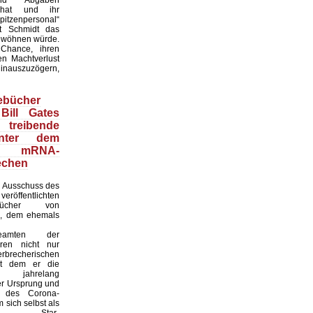
 hat und ihr
itzenpersonal“
t Schmidt das
wöhnen würde.
 Chance, ihren
en Machtverlust
inauszuzögern,
ebücher
Bill Gates
treibende
inter dem
en mRNA-
echen
 Ausschuss des
röffentlichten
ebücher von
i, dem ehemals
sbeamten der
ren nicht nur
recherischen
it dem er die
eit jahrelang
er Ursprung und
it des Corona-
 sich selbst als
naler Star-