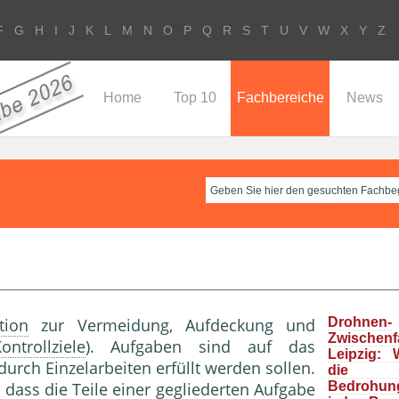
F
G
H
I
J
K
L
M
N
O
P
Q
R
S
T
U
V
W
X
Y
Z
Home
Top 10
Fachbereiche
News
tion
zur Vermeidung, Aufdeckung und
Drohnen-
Zwische
ontrollziele
). Aufgaben sind auf das
Leipzig: 
durch Einzelarbeiten erfüllt werden sollen.
die “r
dass die Teile einer gegliederten Aufgabe
Bedrohun