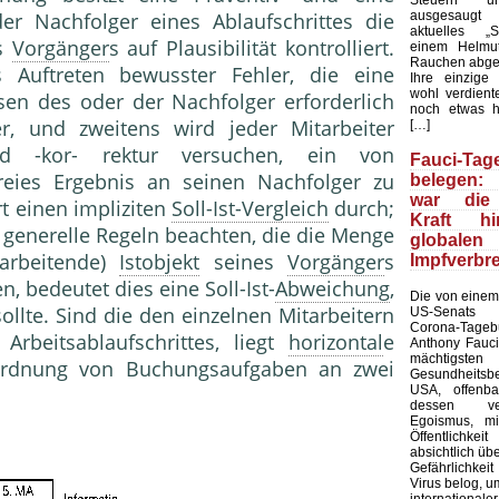
ausgesaugt
er Nachfolger eines Ablaufschrittes die
aktuelles „Sp
es
Vorgänger
s auf Plausibilität kontrolliert.
einem Helmu
Rauchen abge
 Auftreten bewusster Fehler, die eine
Ihre einzige
wohl verdient
sen des oder der Nachfolger erforderlich
noch etwas h
r, und zweitens wird jeder Mitarbeiter
[…]
 -kor- rektur versuchen, ein von
Fauci-Tag
freies Ergebnis an seinen Nachfolger zu
belegen: 
war die 
t einen impliziten
Soll-Ist-Vergleich
durch;
Kraft h
 generelle Regeln beachten, die die Menge
global
arbeitende)
Istobjekt
seines
Vorgänger
s
Impfverbr
n, bedeutet dies eine Soll-Ist-
Abweichung
,
Die von einem
llte. Sind die den einzelnen Mitarbeitern
US-Senats ve
Corona-Tag
Arbeitsablaufschrittes, liegt
horizontal
e
Anthony Fauc
mächtigsten
uordnung von Buchungsaufgaben an zwei
Gesundheit
USA, offenba
dessen verb
Egoismus, m
Öffentlichk
absichtlich üb
Gefährlichke
Virus belog, um
internatio