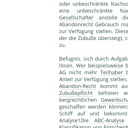
oder unbeschränkte Nachsch
eine unbeschränkte Nac
Gesellschafter
anstelle di
Abandonrecht Gebrauch mac
zur Verfügung stellen. Dies
der die Zubuße übersteigt,
zu.
Befugnis, sich durch Aufgab
lösen. Wer beispielsweise 
AG nicht mehr
Teilhaber
b
Anteil zur Verfügung stelle
Abandon-Recht
kommt auch
Zubußepflicht
befreien wi
bergrechtlichen
Gewerkscha
geschaffen werden können
Schiff auf und bekomm
Analyse1Die
ABC-Analyse
i
Klassifikation
von Entscheid