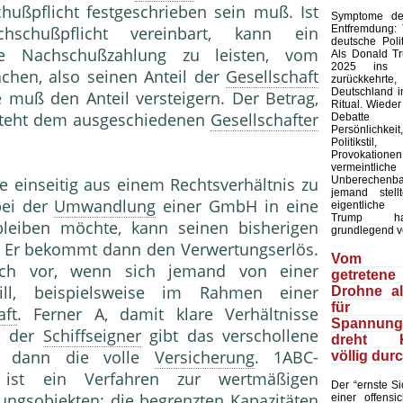
ußpflicht festgeschrieben sein muß. Ist
Symptome der
Entfremdung:
hschußpflicht vereinbart, kann ein
deutsche Polit
e Nachschußzahlung zu leisten, vom
Als Donald T
2025 ins 
hen, also seinen Anteil der
Gesellschaft
zurückkehr
Deutschland in
e muß den Anteil versteigern. Der Betrag,
Ritual. Wieder
 steht dem ausgeschiedenen
Gesellschafter
Debatte
Persönlich
Politiks
Provokation
vermeintliche
Unberechenb
e einseitig aus einem Rechtsverhältnis zu
jemand stell
bei der
Umwandlung
einer GmbH in eine
eigentliche
Trump ha
leiben möchte, kann seinen bisherigen
grundlegend v
n. Er bekommt dann den Verwertungserlös.
Vom 
 vor, wenn sich jemand von einer
getretene
ll, beispielsweise im Rahmen einer
Drohne a
für
ft
. Ferner A, damit klare Verhältnisse
Spannungs
: der
Schiffseigner
gibt das verschollene
dreht Ki
t dann die volle
Versicherung
. 1ABC-
völlig dur
st ein Verfahren zur wertmäßigen
Der “ernste Sic
ungsobjekten; die begrenzten
Kapazität
en
einer offensic