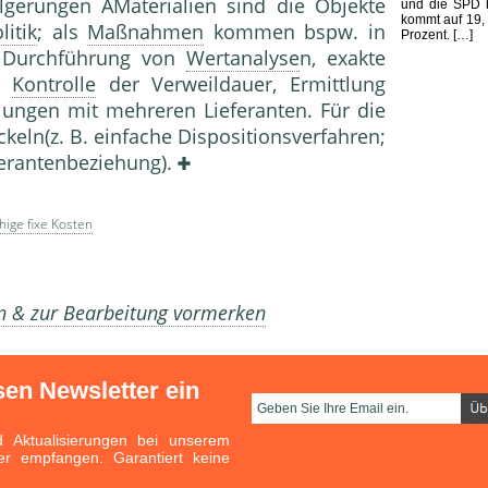
lgerungen AMaterialien sind die Objekte
und die SPD b
kommt auf 19,
litik
; als
Maßnahmen
kommen bspw. in
Prozent. […]
 Durchführung von
Wertanalyse
n, exakte
d
Kontrolle
der Verweildauer, Ermittlung
dlungen mit mehreren Lieferanten. Für die
eln(z. B. einfache Dispositionsverfahren;
ferantenbeziehung).
hige fixe Kosten
en & zur Bearbeitung vormerken
sen Newsletter ein
Aktualisierungen bei unserem
er empfangen. Garantiert keine