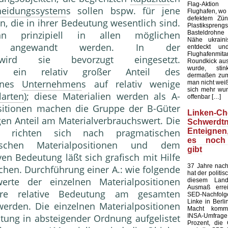
Flag-Aktion
heidungssystem
s sollen bspw. für jene
Flughafen, wo e
defektem Zün
n, die in ihrer Bedeutung wesentlich sind.
Plastiksprengst
Basteldrohne 
 prinzipiell in allen möglichen
Nähe ukraini
ngewandt werden. In der
entdeckt u
Flughafenmi
t wird sie bevorzugt eingesetzt.
Roundkick aus 
wurde, sti
llt ein relativ großer Anteil des
dermaßen zum
eines
Unternehmen
s auf relativ wenige
man nicht wei
sich mehr wun
larten
); diese Materialien werden als A-
offenbar […]
ositionen machen die Gruppe der B-Güter
Linken-Ch
gen Anteil am Materialverbrauchswert. Die
Schwerdtn
Enteigne
 richten sich nach pragmatischen
es noch
schen Materialpositionen und dem
gibt
ven Bedeutung läßt sich grafisch mit Hilfe
37 Jahre nach
ichen. Durchführung einer A.: wie folgende
hat der politi
erte der einzelnen Materialpositionen
diesem Land
Ausmaß errei
re relative Bedeutung am gesamten
SED-Nachfol
Linke in Berli
werden. Die einzelnen Materialpositionen
Macht kommt
INSA-Umfrage l
tung in absteigender Ordnung aufgelistet
Prozent, die