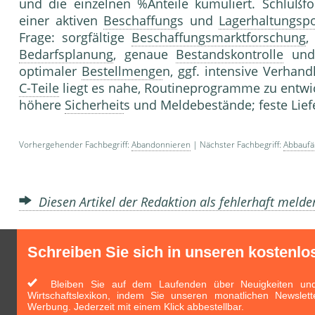
und die einzelnen %Anteile kumuliert. Schlußfo
einer aktiven
Beschaffung
s und
Lagerhaltungspo
Frage: sorgfältige
Beschaffungsmarktforschung
,
Bedarfsplanung
, genaue
Bestandskontrolle
un
optimaler
Bestellmenge
n, ggf. intensive Verhan
C-Teile
liegt es nahe, Routineprogramme zu entwick
höhere
Sicherheit
s und Meldebestände; feste Lie
Vorhergehender Fachbegriff:
Abandonnieren
| Nächster Fachbegriff:
Abbaufä
Diesen Artikel der Redaktion als fehlerhaft meld
Schreiben Sie sich in unseren kostenlo
Bleiben Sie auf dem Laufenden über Neuigkeiten und 
Wirtschaftslexikon, indem Sie unseren monatlichen Newslett
Werbung. Jederzeit mit einem Klick abbestellbar.