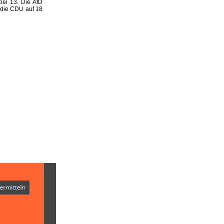
ei 13. Die AfD
 die CDU auf 18