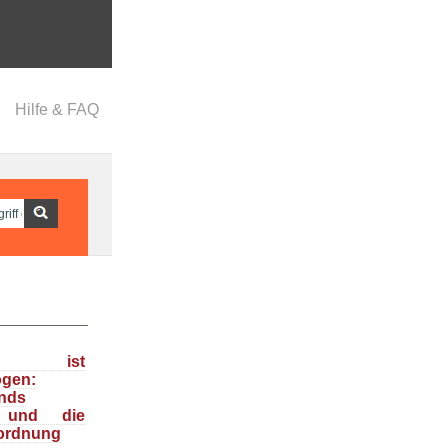
Hilfe & FAQ
ka ist
ogen:
nds
n und die
ordnung