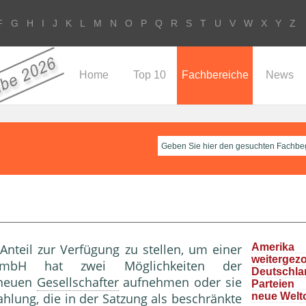
F
G
H
I
J
K
L
M
N
O
P
Q
R
S
T
U
V
W
X
Y
Z
Home
Top 10
Fachbereiche
News
Anteil zur Verfügung zu stellen, um einer
Ameri
weitergez
GmbH hat zwei Möglichkeiten der
Deutschla
 neuen
Gesellschafter
aufnehmen oder sie
Parteie
hlung, die in der
Satzung
als beschränkte
neue Welt