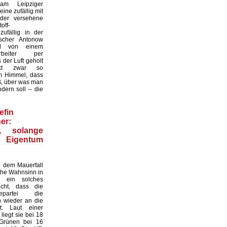
 am Leipziger
ine zufällig mit
der versehene
off-
zufällig in der
scher Antonow
nd von einem
tarbeiter per
der Luft geholt
nkt zwar so
 Himmel, dass
ß, über was man
dern soll – die
efin
er:
n, solange
 Eigentum
 dem Mauerfall
sche Wahnsinn in
 ein solches
cht, dass die
gepartei die
n wieder an die
. Laut einer
iegt sie bei 18
 Grünen bei 16