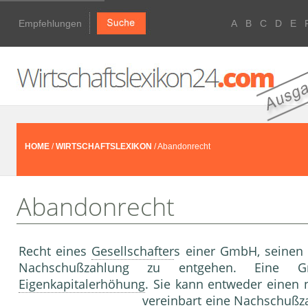
Empfehlungen
A
B
C
D
E
HOME
/
WIRTSCHAFTSLEXIKON
/ Abandonrecht
Abandonrecht
Recht eines
Gesellschafter
s einer GmbH, seinen 
Nachschußzahlung zu entgehen. Eine 
Eigenkapitalerhöhung
. Sie kann entweder einen
vereinbart eine Nachschußza