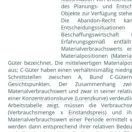
des Planungs- und
Entsc
Objekte zur Verfügung stehe
Die
Abandon-Recht
kann
Entscheidungssituationen
a
Beschaffungswirtschaf
Erfahrungsgemäß entfä
Materialverbrauchswerts 
Materialpositionen (
Materia
Güter bezeichnet. Die mittelwertigen Materialp
aus; C-Güter haben einen verhältnismäßig niedri
Schnittstelle
n zwischen A, Bund C-Gütern
Gesichtspunkten. Der Zusammenhang zwi
Materialverbrauchswert und zwar in seiner relati
einer
Konzentrationskurve
(
Lorenzkurve
) verdeutl
Arbeitstabelle zeigt, müssen die Verbrauchsw
(Verbrauchsmenge x
Einstandspreis
) und ih
Materialverbrauchswert einer
Periode
ermittelt 
werden dann entsprechend ihrer relativen Bedeu