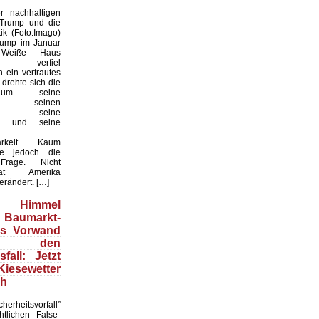
 nachhaltigen
 Trump und die
ik (Foto:Imago)
rump im Januar
Weiße Haus
te, verfiel
 ein vertrautes
 drehte sich die
 um seine
keit, seinen
til, seine
en und seine
arkeit. Kaum
te jedoch die
 Frage. Nicht
t Amerika
erändert. […]
Himmel
 Baumarkt-
ls Vorwand
 den
fall: Jetzt
esewetter
ch
herheitsvorfall”
htlichen False-