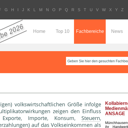
F
G
H
I
J
K
L
M
N
O
P
Q
R
S
T
U
V
W
X
Y
Z
Home
Top 10
Fachbereiche
News
gen) volkswirtschaftlichen Größe infolge
Kollabier
Medienm
tiplikatorwirkungen zeigen den Einfluss
ANSAGE
 Exporte, Importe, Konsum,
Steuern
,
Münchhausen
erzahlungen
) auf das
Volkseinkommen
als
ihr Handwerk 