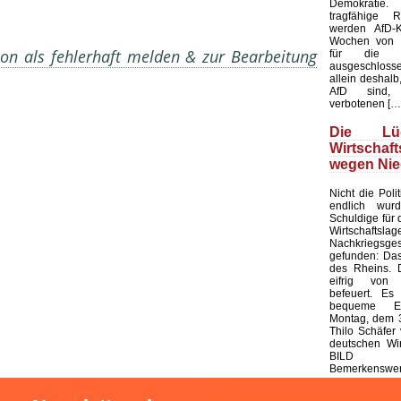
Demokratie
tragfähige R
werden AfD-K
Wochen von d
on als fehlerhaft melden & zur Bearbeitung
für die K
ausgeschloss
allein deshalb,
AfD sind, 
verbotenen […
Die L
Wirtschaf
wegen Nie
Nicht die Polit
endlich wur
Schuldige für 
Wirtschaf
Nachkriegsges
gefunden: Das
des Rheins. 
eifrig von
befeuert. Es 
bequeme Er
Montag, dem 3
Thilo Schäfer 
deutschen Wir
BILD
Bemerkenswert