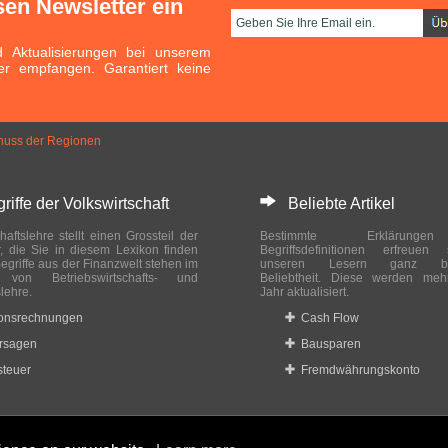
sen Newsletter ein
Aktualisierungen bei unserem
er empfangen. Garantiert keine
huss der Regionen
ffe der Volkswirtschaft
Beliebte Artikel
haftslehre stellt einen Grossteil der
Bestimmte Erklärung
r, die Sie in diesem Lexikon finden
Begriffsdefinitionen erfreuen
egriffe aus der Finanzwelt stehen im
unseren Lesern ganz bes
ch von Betriebswirtschafts- und
Beliebtheit. Diese werden meh
slehre.
Jahr aktualisiert.
ionsrechnungen
Cash Flow
rsagen
Bausparen
teuer
Fremdwährungskonto