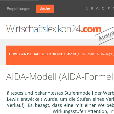
Empfehlungen
A
B
C
D
E
HOME
/
WIRTSCHAFTSLEXIKON
/ AIDA-Modell (AIDA-Formel, AIDA-Regel
AIDA-Modell (AIDA-Formel
ältestes und bekanntestes Stufenmodell der
Werb
Lewis entwickelt wurde, um die Stu­fen eines
Ver
Verkauf
). Es besagt, dass ei­ne mit einer
Werbeb
Wirkungsstufen Attention, In