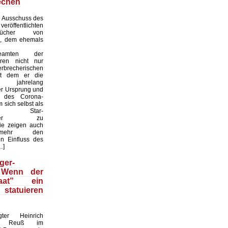
echen
 Ausschuss des
röffentlichten
ebücher von
i, dem ehemals
sbeamten der
ren nicht nur
recherischen
it dem er die
eit jahrelang
er Ursprung und
it des Corona-
 sich selbst als
naler Star-
haftler zu
sie zeigen auch
mehr den
n Einfluss des
…]
ger-
 Wenn der
taat” ein
statuieren
gter Heinrich
nz Reuß im