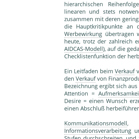
hierarchischen Reihenfolg
linearen und stets not­we
zusammen mit deren geringe
die Hauptkri­tikpunkte an
Werbewirkung
übertragen w
heute, trotz der zahlreich 
AIDCAS-Modell
), auf die ge
Checklistenfunktion der her
Ein Leitfaden beim
Verkauf
den
Verkauf
von Finanzprod
Bezeichnung ergibt sich au
Attention =
Aufmerksamkei
Desire = einen Wunsch erz
einen Abschluß herbeiführe
Kommunikationsmodell
, 
Informationsverarbeitung
u
Stufen durchschreiten, und z