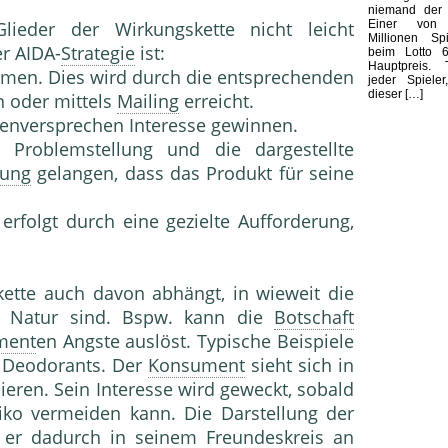
niemand der E
Einer von
lieder der Wirkungskette nicht leicht
Millionen Sp
r AIDA-
Strategie
ist:
beim Lotto 
Hauptpreis. 
en. Dies wird durch die entsprechenden
jeder Spieler
dieser […]
 oder mittels
Mailing
erreicht.
zenversprechen Interesse gewinnen.
 Problemstellung und die dargestellte
tung
gelangen, dass das Produkt für seine
rfolgt durch eine gezielte Aufforderung,
kette auch davon abhängt, in wieweit die
er Natur sind. Bspw. kann die
Botschaft
ment
en Angste auslöst. Typische Beispiele
r Deodorants. Der
Konsument
sieht sich in
lieren. Sein Interesse wird geweckt, sobald
siko vermeiden kann. Die Darstellung der
 er dadurch in seinem Freundeskreis an