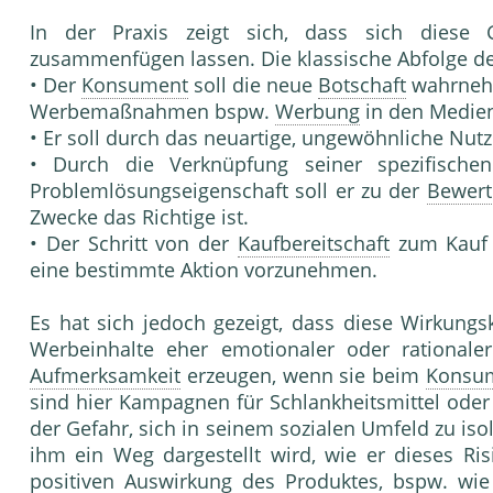
In der Praxis zeigt sich, dass sich diese G
zusammenfügen lassen. Die klassische Abfolge de
• Der
Konsument
soll die neue
Botschaft
wahrnehm
Werbemaßnahmen bspw.
Werbung
in den Medien
• Er soll durch das neuartige, ungewöhnliche Nut
• Durch die Verknüpfung seiner spezifischen
Problemlösungseigenschaft soll er zu der
Bewer
Zwecke das Richtige ist.
• Der Schritt von der
Kaufbereitschaft
zum Kauf e
eine bestimmte Aktion vorzunehmen.
Es hat sich jedoch gezeigt, dass diese Wirkungs
Werbeinhalte eher emotionaler oder rational
Aufmerksamkeit
erzeugen, wenn sie beim
Konsu
sind hier Kampagnen für Schlankheitsmittel ode
der Gefahr, sich in seinem sozialen Umfeld zu iso
ihm ein Weg dargestellt wird, wie er dieses Ri
positiven Auswirkung des
Produkte
s, bspw. wie