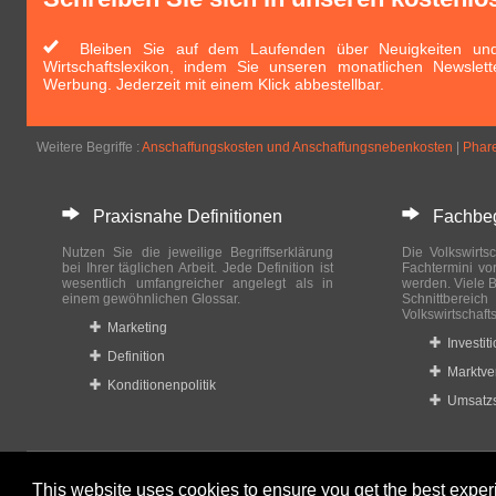
Bleiben Sie auf dem Laufenden über Neuigkeiten und 
Wirtschaftslexikon, indem Sie unseren monatlichen Newslett
Werbung. Jederzeit mit einem Klick abbestellbar.
Weitere Begriffe :
Anschaffungskosten und Anschaffungsnebenkosten
|
Phar
Praxisnahe Definitionen
Fachbegri
Nutzen Sie die jeweilige Begriffserklärung
Die Volkswirtsc
bei Ihrer täglichen Arbeit. Jede Definition ist
Fachtermini vo
wesentlich umfangreicher angelegt als in
werden. Viele B
einem gewöhnlichen Glossar.
Schnittberei
Volkswirtschaft
Marketing
Investit
Definition
Marktve
Konditionenpolitik
Umsatzs
This website uses cookies to ensure you get the best expe