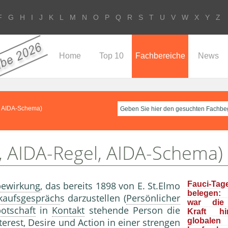
F
G
H
I
J
K
L
M
N
O
P
Q
R
S
T
U
V
W
X
Y
Z
Home
Top 10
Fachbereiche
News
, AIDA-Schema)
, AIDA-Regel, AIDA-Schema)
ewirkung
, das bereits 1898 von E. St.Elmo
Fauci-Tag
belegen: 
kaufsgespräch
s darzustellen (
Persönlicher
war die 
otschaft
in
Kontakt
ste­hende Person die
Kraft h
terest, Desire und Action in einer strengen
global