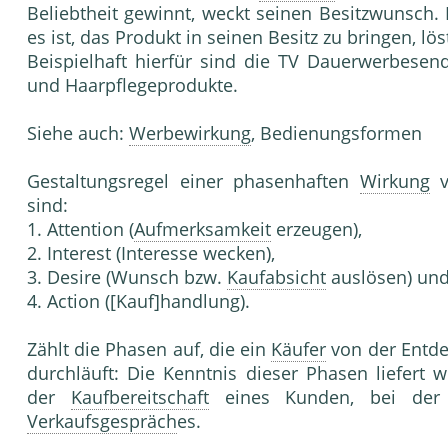
Beliebtheit gewinnt, weckt seinen Besitzwunsch. 
es ist, das Produkt in seinen Besitz zu bringen, lö
Beispielhaft hierfür sind die TV Dauerwerbesen
und Haarpflegeprodukte.
Siehe auch:
Werbewirkung
, Bedienungsformen
Gestaltungsregel einer phasenhaften
Wirkung
v
sind:
1. Attention (
Aufmerksamkeit
erzeugen),
2. Interest (Interesse wecken),
3. Desire (Wunsch bzw.
Kaufabsicht
auslösen) un
4. Action ([Kauf]handlung).
Zählt die Phasen auf, die ein
Käufer
von der Entd
durchläuft: Die Kenntnis dieser Phasen liefert 
der
Kaufbereitschaft
eines Kunden, bei der
Verkaufsgespräch
es.