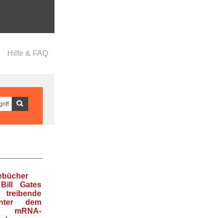
Hilfe & FAQ
ebücher
Bill Gates
treibende
inter dem
en mRNA-