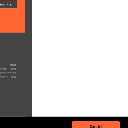
en und
 sich bei
onderer
rmals pro
Got it!