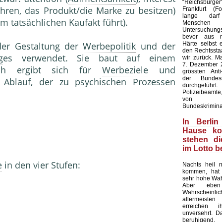
“Reichsbürge
gehren, das Produkt/die Marke zu besitzen)
Frankfurt (F
lange dar
m tatsächlichen Kaufakt führt).
Mensc
Untersuchung
bevor aus rec
Härte selbst 
er Gestaltung der
Werbepolitik
und der
den Rechtsstaa
g
es verwendet. Sie baut auf einem
wir zurück. M
7. Dezember 2
ach ergibt sich für
Werbeziele
und
grössten Anti-
der Bundesr
 Ablauf, der zu psychischen Prozessen
durchgeführ
Polizeibeamte,
von Bund
Bundeskrimina
In Berlin
Hause k
stehen d
im Lotto 
e
in den vier Stufen:
Nachts heil 
kommen, hat 
sehr hohe Wahr
Aber ebe
Wahrscheinl
allermeist
erreichen 
unversehrt. Das
beruhigend