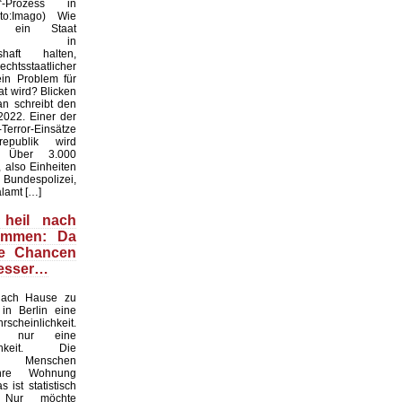
r“-Prozess in
oto:Imago) Wie
f ein Staat
hen in
shaft halten,
htsstaatlicher
ein Problem für
t wird? Blicken
an schreibt den
022. Einer der
Terror-Einsätze
epublik wird
t. Über 3.000
 also Einheiten
espolizei,
lamt […]
 heil nach
ommen: Da
ie Chancen
besser…
nach Hause zu
in Berlin eine
scheinlichkeit.
n nur eine
ichkeit. Die
en Menschen
ihre Wohnung
 ist statistisch
. Nur möchte