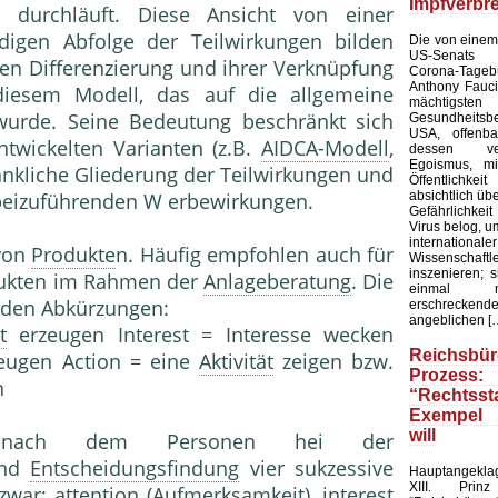
Impfverbr
e durchläuft. Die­se Ansicht von einer
ndigen Abfolge der Teilwirkungen bilden
Die von einem
US-Senats ve
n Differenzie­rung und ihrer Verknüpfung
Corona-Tag
Anthony Fauc
 diesem Modell, das auf die all­gemeine
mächtigsten
urde. Seine Bedeutung beschränkt sich
Gesundheit
USA, offenba
entwickelten Varianten (z.B.
AIDCA-Modell
,
dessen verb
Egoismus, m
dankliche Gliederung der Teilwir­kungen und
Öffentlichk
absichtlich üb
bei­zuführenden W erbewirkungen.
Gefährlichke
Virus belog, um
internatio
von
Produkte
n. Häufig empfohlen auch für
Wissensc
inszenieren; 
ukten im Rahmen der
Anlageberatung
. Die
einmal 
s den Abkürzungen:
erschreckende
angeblichen [
t
erzeugen Interest = Interesse wecken
Reichsbür
eugen Action = eine
Aktivität
zeigen bzw.
Prozess:
n
“Rechtss
Exempel 
will
nach dem Personen hei der
nd
Entscheidungsfindung
vier sukzessive
Hauptangekla
XIII. Pri
war: attention (
Aufmerksamkeit
), interest