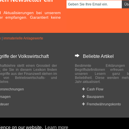
Aktualisierungen bei unserem
er empfangen. Garantiert keine
e
|
immaterielle Anlagewerte
ffe der Volkswirtschaft
Beliebte Artikel
haftslehre stellt einen Grossteil der
Bestimmte Erklärung
r, die Sie in diesem Lexikon finden
Begriffsdefinitionen erfreuen
egriffe aus der Finanzwelt stehen im
unseren Lesern ganz bes
ch von Betriebswirtschafts- und
Beliebtheit. Diese werden meh
slehre.
Jahr aktualisiert.
ionsrechnungen
Cash Flow
rsagen
Bausparen
teuer
Fremdwährungskonto
rience on our website.
Learn more