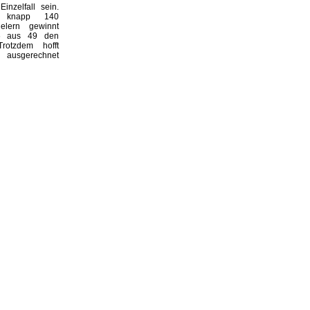
inzelfall sein.
 knapp 140
ielern gewinnt
6 aus 49 den
Trotzdem hofft
, ausgerechnet