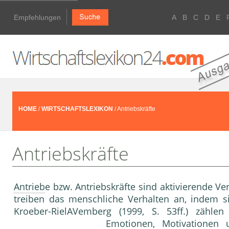
Empfehlungen
A
B
C
D
E
HOME
/
WIRTSCHAFTSLEXIKON
/ Antriebskräfte
Antriebskräfte
Antrieb
e bzw. Antriebskräfte sind aktivierende V
treiben das menschliche Verhalten an, indem s
Kroeber-RielAVemberg (1999, S. 53ff.) zähl
Emotionen,
Motivation
en 