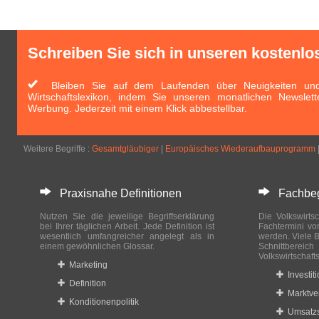
Schreiben Sie sich in unseren kostenlo
Bleiben Sie auf dem Laufenden über Neuigkeiten und 
Wirtschaftslexikon, indem Sie unseren monatlichen Newslett
Werbung. Jederzeit mit einem Klick abbestellbar.
Weitere Begriffe :
Gesamtgläubiger
|
Europäisches Wiederaufbauprogramm
Praxisnahe Definitionen
Fachbegri
Nutzen Sie die jeweilige Begriffserklärung
Die Volkswirtsc
bei Ihrer täglichen Arbeit. Jede Definition ist
Fachtermini vo
wesentlich umfangreicher angelegt als in
werden. Viele B
einem gewöhnlichen Glossar.
Schnittberei
Volkswirtschaft
Marketing
Investit
Definition
Marktve
Konditionenpolitik
Umsatzs