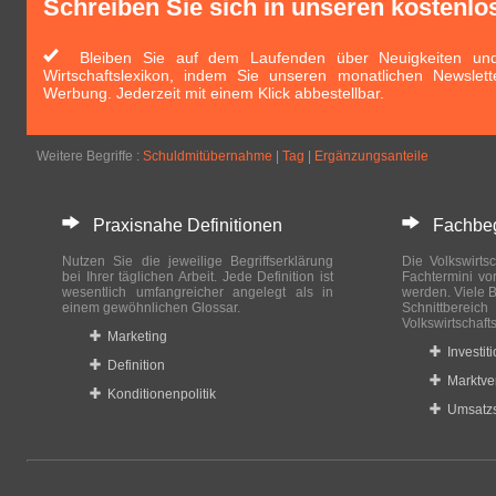
Schreiben Sie sich in unseren kostenlo
Bleiben Sie auf dem Laufenden über Neuigkeiten und 
Wirtschaftslexikon, indem Sie unseren monatlichen Newslett
Werbung. Jederzeit mit einem Klick abbestellbar.
Weitere Begriffe :
Schuldmitübernahme
|
Tag
|
Ergänzungsanteile
Praxisnahe Definitionen
Fachbegri
Nutzen Sie die jeweilige Begriffserklärung
Die Volkswirtsc
bei Ihrer täglichen Arbeit. Jede Definition ist
Fachtermini vo
wesentlich umfangreicher angelegt als in
werden. Viele B
einem gewöhnlichen Glossar.
Schnittberei
Volkswirtschaft
Marketing
Investit
Definition
Marktve
Konditionenpolitik
Umsatzs