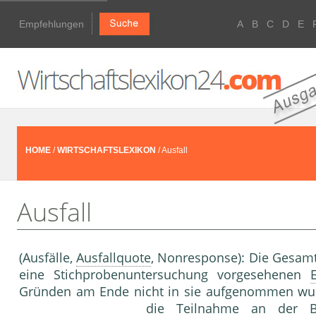
Empfehlungen
A
B
C
D
E
HOME
/
WIRTSCHAFTSLEXIKON
/ Ausfall
Ausfall
(Ausfälle,
Ausfallquote
, Nonrespon­se): Die Gesamt
eine Stichprobenuntersuchung vorge­sehenen
Gründen am Ende nicht in sie aufgenommen wurd
die Teilnahme an der