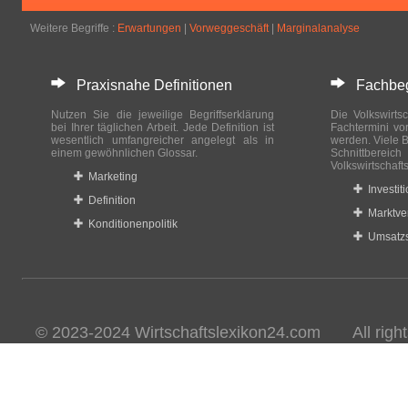
Weitere Begriffe :
Erwartungen
|
Vorweggeschäft
|
Marginalanalyse
Praxisnahe Definitionen
Fachbegri
Nutzen Sie die jeweilige Begriffserklärung
Die Volkswirtsc
bei Ihrer täglichen Arbeit. Jede Definition ist
Fachtermini vo
wesentlich umfangreicher angelegt als in
werden. Viele B
einem gewöhnlichen Glossar.
Schnittberei
Volkswirtschaft
Marketing
Investit
Definition
Marktve
Konditionenpolitik
Umsatzs
© 2023-2024 Wirtschaftslexikon24.com All rights