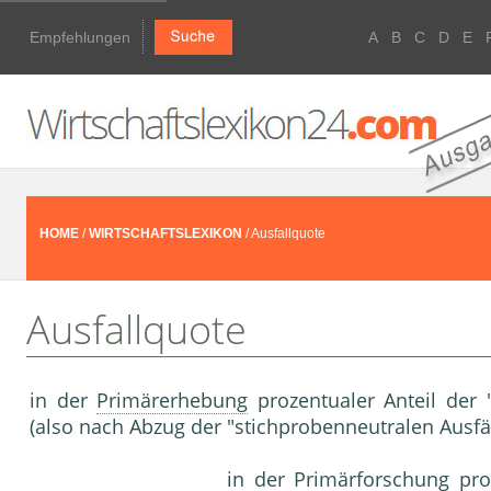
Empfehlungen
A
B
C
D
E
HOME
/
WIRTSCHAFTSLEXIKON
/ Ausfallquote
Ausfallquote
in der
Primärerhebung
prozentualer Anteil der 
(also nach Abzug der "stichprobenneutralen Ausfäl
in der
Primärforschung
proz