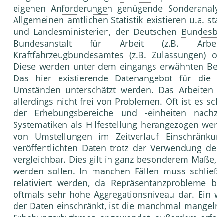
eigenen
Anforderungen
genügende Sonder­analy
Allgemeinen amtlichen
Statistik
existieren u.a. st
und Landesministerien, der Deutschen
Bundesb
Bundesanstalt für Arbeit
(z.B.
Arbei
Kraftfahrzeugbundesamtes (z.B. Zulassun­gen) o
Diese werden unter dem eingangs erwähnten Beg
Das hier existierende Datenange­bot für di
Umständen unterschätzt werden. Das Arbeite
allerdings nicht frei von Proble­men. Oft ist es 
der Erhebungsbereiche und -einheiten nachz
Systematiken als Hilfestellung herangezogen wer
von Umstellungen im Zeitverlauf Einschränk
veröffentlichten Daten trotz der Verwendung de
vergleichbar. Dies gilt in ganz besonderem Maße, 
werden sollen. In manchen Fällen muss schließl
relativiert wer­den, da Repräsentanzprobleme 
oftmals sehr hohe Aggregationsniveau dar. Ein 
der Daten einschränkt, ist die manchmal mangeln