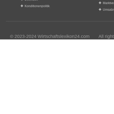
Marktve
Konditionenpolitik
Umsatzs
© 2023-2024 Wirtschaftslexikon24.com All rights