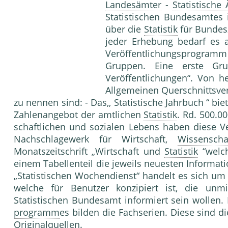
Landesämter
-
Statistische
Statistischen Bundesamtes
über die
Statistik
für Bundes
jeder Erhe­bung bedarf es 
Veröffentlichungsprogra
Gruppen. Eine erste Gru
Veröffentlichungen“. Von h
Allgemeinen Querschnittsver
zu nennen sind: - Das,, Statistische Jahrbuch “ b
Zahlenan­gebot der amtlichen
Statistik
. Rd. 500.0
schaftlichen und sozialen Lebens haben diese Ve
Nachschlagewerk für Wirt­schaft,
Wissenscha
Monatszeitschrift „Wirtschaft und
Statistik
“welch
einem Tabellenteil die jeweils neuesten Informa
„Statistischen Wochendienst“ han­delt es sich um
welche für Benutzer konzipiert ist, die unmi
Statistischen Bundes­amt informiert sein wollen.
programm
es bilden die Fachserien. Diese sind di
Originalquellen.