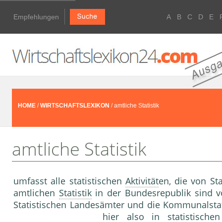
Empfehlungen
A
B
C
D
E
HOME
/
WIRTSCHAFTSLEXIKON
/ amtliche Statistik
amtliche Statistik
umfasst alle statistischen
Aktivität
en, die von S
amtlichen
Statistik
in der Bundesrepublik sind vo
Statistischen Landesämter und die Kommunalstat
hier also in statistische