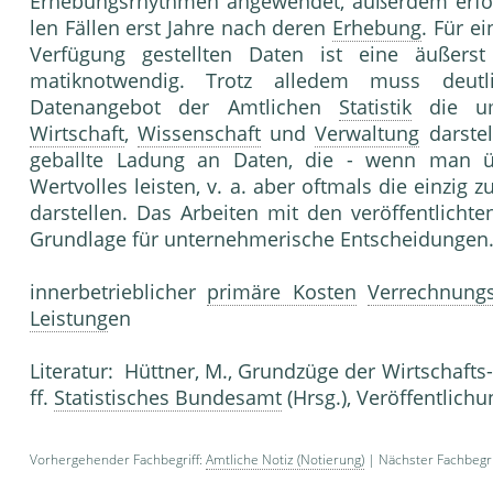
Erhe­bungsrhythmen angewendet, außerdem er­folg
len Fällen erst Jahre nach deren
Erhebung
. Für e
Verfügung gestellten Daten ist eine äu­ßerst
matiknotwendig. Trotz alledem muss deutl
Datenangebot der Amtli­chen
Statistik
die umf
Wirtschaft
,
Wissenschaft
und
Verwaltung
darstel
geballte Ladung an Da­ten, die - wenn man ü
Wertvolles leisten, v. a. aber oftmals die einzig
darstellen. Das Arbeiten mit den veröffentlicht
Grundlage für unterneh­merische Entscheidungen
innerbetrieblicher
primäre Kosten
Verrechnungs
Leistung
en
Literatur: Hüttner, M., Grundzüge der Wirt­schaft
ff.
Statistisches Bundesamt
(Hrsg.), Veröf­fentlich
Vorhergehender Fachbegriff:
Amtliche Notiz (Notierung)
| Nächster Fachbegri