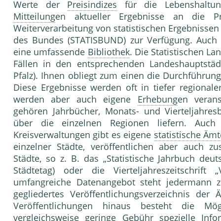
Werte der
Preisindizes
für die Lebens­haltun
Mitteilung
en aktueller Ergebnisse an die Pr
Weiterverarbeitung von statistischen Ergebnissen s
des Bundes (STATISBUND) zur Verfügung. Auch v
eine umfas­sende
Bibliothek
. Die Statistischen L
Fällen in den entspre­chenden Landeshauptstä
Pfalz). Ihnen obliegt zum einen die Durchführun
Diese Ergebnis­se werden oft in tiefer regional
werden aber auch eigene
Erhebung
en verans
gehören Jahr­bücher, Monats- und Vierteljahresb
über die einzelnen Regionen liefern. Auc
Kreisverwaltungen gibt es eigene
statistische Ämt
einzelner Städte, veröffentlichen aber auch z
Städte, so z. B. das „Statistische Jahrbuch de
Städtetag) oder die Vierteljahreszeit­schrift 
umfangreiche Datenangebot steht je­dermann zur 
gegliedertes Veröffentlichungsver­zeichnis der
Veröffentlichungen hinaus be­steht die Mö
vergleichsweise geringe
Gebühr
speziel­le Inf