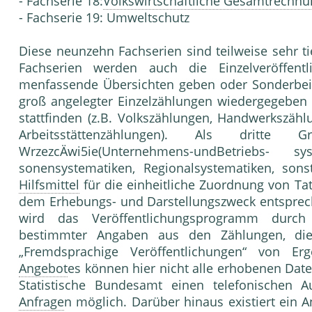
- Fachserie 18:
Volkswirtschaftliche Gesamtrechn
- Fachserie 19: Umweltschutz
Diese neunzehn Fachserien sind teilweise sehr ti
Fachserien werden auch die Einzelveröf­fent
menfassende Übersichten geben oder Son­derbeit
groß angelegter Einzelzählungen wiedergegeben 
stattfinden (z.B. Volkszäh­lungen, Handwerkszäh
Arbeitsstätten­zählungen). Als dritt
WrzezcÄwi5ie(Unternehmens-undBetriebs- sy
sonensystematiken, Regionalsystematiken, sons
Hilfsmittel
für die einheitliche Zuordnung von T
dem Erhebungs- und Darstellungs­zweck entsprech
wird das Veröffentlichungspro­gramm durch
bestimmter Angaben aus den Zäh­lungen, d
„Fremdsprachige Veröffentlichun­gen“ von Er
Angebot
es kön­nen hier nicht alle erhobenen Date
Sta­tistische Bundesamt einen telefonischen Au
Anfrage
n möglich. Darüber hinaus existiert ein A