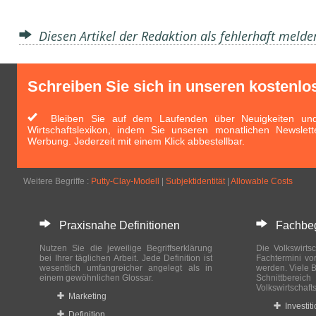
Diesen Artikel der Redaktion als fehlerhaft meld
Schreiben Sie sich in unseren kostenlo
Bleiben Sie auf dem Laufenden über Neuigkeiten und 
Wirtschaftslexikon, indem Sie unseren monatlichen Newslett
Werbung. Jederzeit mit einem Klick abbestellbar.
Weitere Begriffe :
Putty-Clay-Modell
|
Subjektidentität
|
Allowable Costs
Praxisnahe Definitionen
Fachbegri
Nutzen Sie die jeweilige Begriffserklärung
Die Volkswirtsc
bei Ihrer täglichen Arbeit. Jede Definition ist
Fachtermini vo
wesentlich umfangreicher angelegt als in
werden. Viele B
einem gewöhnlichen Glossar.
Schnittberei
Volkswirtschaft
Marketing
Investit
Definition