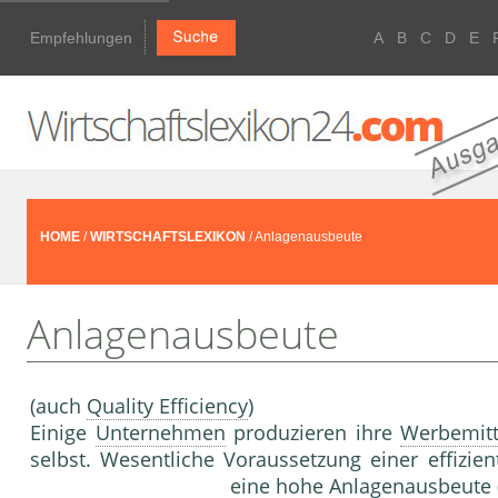
Empfehlungen
A
B
C
D
E
HOME
/
WIRTSCHAFTSLEXIKON
/ Anlagenausbeute
Anlagenausbeute
(auch
Quality Efficiency
)
Einige
Unternehmen
produzieren ihre
Werbemitt
selbst. Wesentliche Voraussetzung einer effizie
eine hohe Anlagenausbeute 