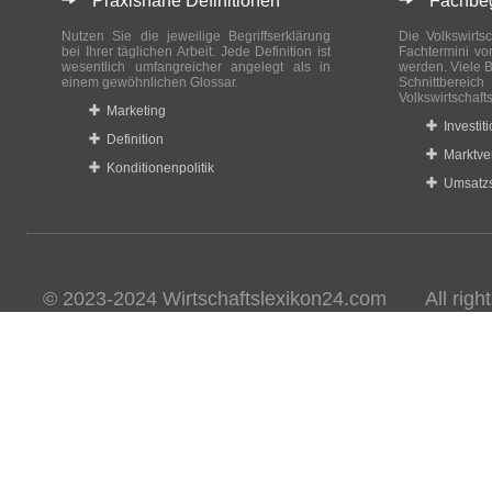
Praxisnahe Definitionen
Fachbegri
Nutzen Sie die jeweilige Begriffserklärung
Die Volkswirtsc
bei Ihrer täglichen Arbeit. Jede Definition ist
Fachtermini vo
wesentlich umfangreicher angelegt als in
werden. Viele B
einem gewöhnlichen Glossar.
Schnittberei
Volkswirtschaft
Marketing
Investit
Definition
Marktve
Konditionenpolitik
Umsatzs
© 2023-2024 Wirtschaftslexikon24.com All rights