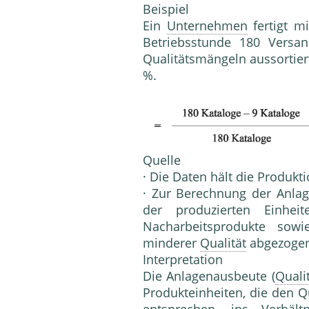
Beispiel
Ein
Unternehmen
fertigt m
Be­triebsstunde 180 Vers
Qualitätsmängeln aussortier
%.
Quelle
· Die Daten hält die Produkti
· Zur Berechnung der Anla
der produzierten Einhei
Nacharbeits­produkte so
minderer
Qualität
ab­gezoge
Interpretation
Die Anlagenausbeute (
Qualit
Produkteinheiten, die den 