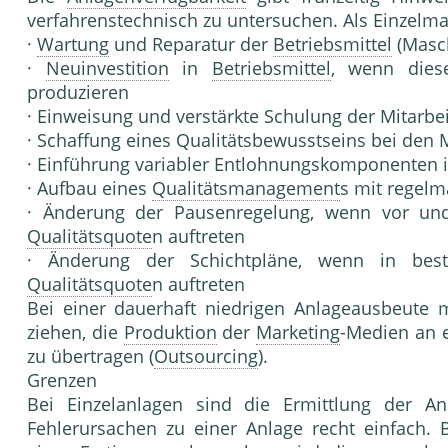
verfahrenstechnisch zu untersuchen. Als Einzel
·
Wartung
und Reparatur der
Betriebsmittel
(Masc
·
Neuinvestition
in
Betriebsmittel
, wenn dies
produzieren
· Einweisung und verstärkte Schulung der Mitarbei
· Schaffung eines Qualitätsbewusstseins bei den 
· Einführung variabler Entlohnungskomponenten 
· Aufbau eines
Qualitätsmanagement
s mit regelm
· Änderung der Pausenregelung, wenn vor und
Qualitätsquote
n auftreten
· Änderung der Schichtpläne, wenn in best
Qualitätsquote
n auftreten
Bei einer dauerhaft niedrigen Anlageausbeute
ziehen, die
Produktion
der
Marketing
-Medien an 
zu übertragen (
Outsourcing
).
Grenzen
Bei Einzelanlagen sind die Ermittlung der A
Fehlerursachen zu einer Anlage recht einfach.