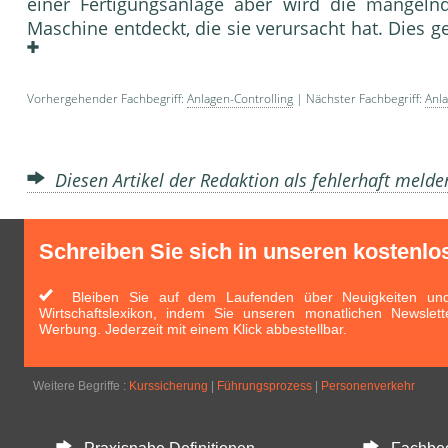
einer Fertigungsanlage aber wird die man­geln
Maschine entdeckt, die sie verursacht hat. Dies g
Vorhergehender Fachbegriff:
Anlagen-Controlling
| Nächster Fachbegriff:
Anl
Diesen Artikel der Redaktion als fehlerhaft meld
Schreiben Sie sich in unseren kostenlo
Bleiben Sie auf dem Laufenden über Neuigkeiten und 
Wirtschaftslexikon, indem Sie unseren monatlichen Newslett
Werbung. Jederzeit mit einem Klick abbestellbar.
Weitere Begriffe :
Kurssicherung
|
Führungsprozess
|
Personenverkehr