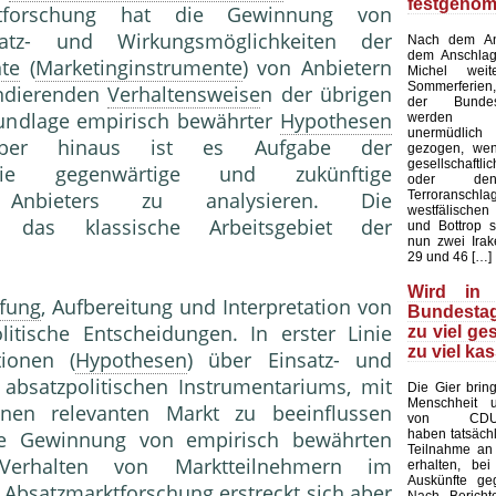
festgeno
ktforschung hat die Gewinnung von
atz- und Wirkungsmöglichkeiten der
Nach dem Ans
dem Anschlag
te
(
Marketinginstrumente
) von Anbietern
Michel wei
Sommerferien,
ondierenden
Verhaltensweise
n der übrigen
der Bundes
rundlage empirisch bewährter
Hypothesen
werden a
unermüdlich
über hinaus ist es Aufgabe der
gezogen, we
gesellschaf
 die gegenwärtige und zukünftige
oder den
Terroranschla
s Anbieters zu analysieren. Die
westfälischen
t das klassische Arbeitsgebiet der
und Bottrop s
nun zwei Irak
29 und 46 […]
Wird in
fung
, Aufbereitung und Interpretation von
Bundestag
litische Entscheidungen. In erster Linie
zu viel ge
zu viel kas
tionen (
Hypothesen
) über Einsatz- und
absatzpolitischen Instrumentariums, mit
Die Gier brin
Menschheit u
nen relevanten Markt zu beeinflussen
von CDU-A
haben tatsächl
ie Gewinnung von empirisch bewährten
Teilnahme an
rhalten von Marktteilnehmern im
erhalten, bei
Auskünfte ge
 Absatzmarktforschung erstreckt sich aber
Nach Bericht