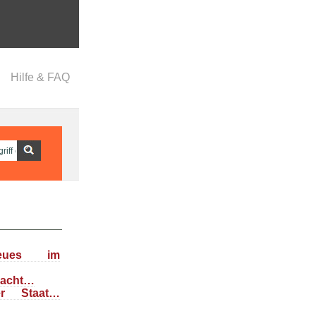
Hilfe & FAQ
eues im
dacht…
her Staat…