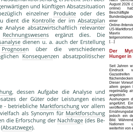
August 2026 (u
genwärtigen und künftigen Absatzsituation
online) ha
bezüglich einzelner
Produkte
oder des
Beschäftig
Bundestagsab
zu dient die
Kontrolle
der im
Absatzplan
einer b
Online-/Interv
e Analyse absatzwirtschaftlich relevanter
US-Marktforsc
Mavrix 
n
Rechnungswesen
s ergänzt dies. Die
teilgenommen.
sanalyse
dienen u. a. auch der Erstellung
[…]
n
Prognose
n über die verschiedenen
Der My
öglichen
Konsequenz
en absatzpolitischer
Hunger in
Seit Jahren wi
Eindruck ve
Gazastreifen
flächendecken
Dieser Vorwurf 
allem gegen I
chung
, dessen Aufga­be die Analyse und
regelmäßig al
angeblich s
tzes der Güter oder Lei­stungen eines
Aushungern d
angeführt. Ei
e - betriebliche
Marktforschung
vor allem
veröffentlichte
Ernährungsd
 vielfach als Synonym für
Marktforschung
jedoch ein de
nen die Erforschung der
Nachfrage
(des Be­
Bild. Während
Nationen 
(
Absatzwege
).
weiterhin von 