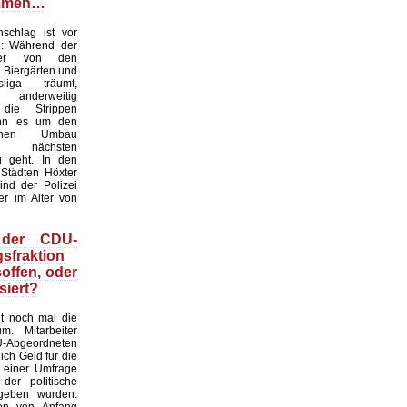
mmen…
chlag ist vor
: Während der
ter von den
 Biergärten und
liga träumt,
nderweitig
 die Strippen
nn es um den
tlichen Umbau
 nächsten
g geht. In den
 Städten Höxter
ind der Polizei
er im Alter von
 der CDU-
sfraktion
soffen, oder
siert?
gt noch mal die
m. Mitarbeiter
bgeordneten
ich Geld für die
 einer Umfrage
 der politische
geben wurden.
en von Anfang