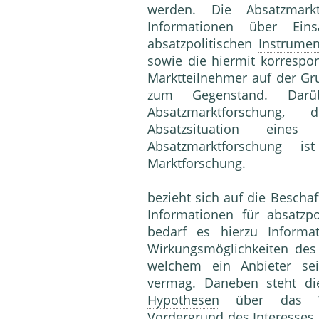
werden. Die Absatzmar
Informationen über Eins
absatzpolitischen
Instrumen
sowie die hiermit korresp
Marktteilnehmer auf der G
zum Gegenstand. Dar
Absatzmarktforschung,
Absatzsituation eine
Absatzmarktforschung is
Marktforschung
.
bezieht sich auf die
Beschaf
Informationen für absatzpo
bedarf es hierzu Informa
Wirkungsmöglichkeiten des 
welchem ein Anbieter sei
vermag. Daneben steht d
Hypothesen
über das Ve
Vordergrund des Interesses.