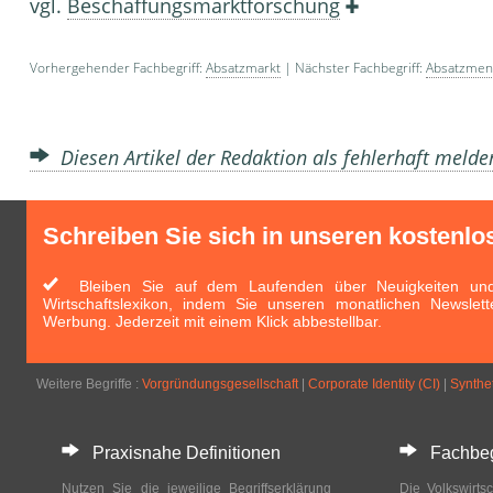
vgl.
Beschaffungsmarktforschung
Vorhergehender Fachbegriff:
Absatzmarkt
| Nächster Fachbegriff:
Absatzmen
Diesen Artikel der Redaktion als fehlerhaft meld
Schreiben Sie sich in unseren kostenlo
Bleiben Sie auf dem Laufenden über Neuigkeiten und 
Wirtschaftslexikon, indem Sie unseren monatlichen Newslett
Werbung. Jederzeit mit einem Klick abbestellbar.
Weitere Begriffe :
Vorgründungsgesellschaft
|
Corporate Identity (CI)
|
Synthe
Praxisnahe Definitionen
Fachbegri
Nutzen Sie die jeweilige Begriffserklärung
Die Volkswirtsc