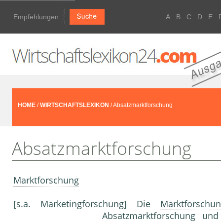
Empfehlungen
A
B
C
D
E
HOME
/
WIRTSCHAFTSLEXIKON
/ Absatzmarktforschung
Absatzmarktforschung
Marktforschung
[s.a. Marketingforschung] Die
Marktforschu
Absatzmarktforschung un