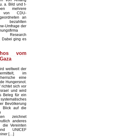
. a. Bild und t-
ben mehrere
te von CDU-
geordneten an
ezahlten
iew-Umfrage der
hungsfirma
Research
 Dabei ging es
thos vom
 Gaza
rd weltweit der
rmittelt, im
 herrsche eine
de Hungersnot.
richtet sich vor
srael und wird
s Beleg für ein
ystematisches
er Bevölkerung
n Blick auf die
n
aten zeichnet
utlich anderes
 die Vereinten
und UNICEF
einer […]