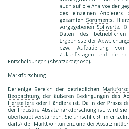
auch auf die Analyse der ge
des einzelnen Anbieters 
gesamten
Sortiment
s. Hier
vorgegebenen
Sollwert
e. Di
Daten des betriebliche
Ergebnisse der
Abweichung
bzw.
Aufdatierung
vo
Zukunftslagen und die m
Entscheidungen (
Absatzprognose
).
Marktforschung
Derjenige Bereich der betrieblichen
Marktfors
Beobachtung
der äußeren Bedingungen des Absa
Hersteller
s oder Händlers ist. Da in der Praxis di
der
Industrie
Absatzmarktforschung ist, wird sie
überhaupt verstanden. Sie umschließt im einzel­
darfs), der Marktkonkurrenz und der Absatzmitt­ler 