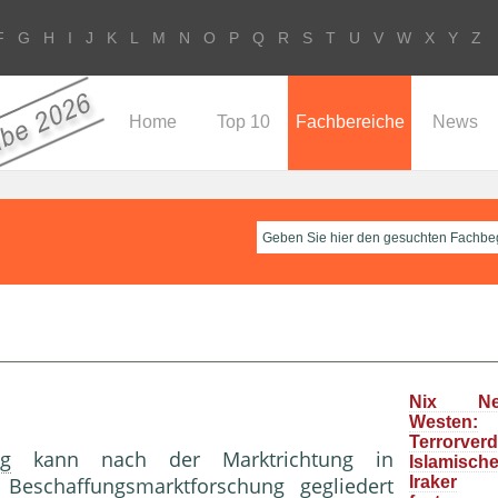
F
G
H
I
J
K
L
M
N
O
P
Q
R
S
T
U
V
W
X
Y
Z
Home
Top 10
Fachbereiche
News
Nix N
Westen:
Terrorver
ng
kann nach der Marktrichtung in
Islamisc
d
Beschaffungsmarktforschung
gegliedert
Iraker