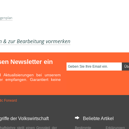
genplan
en & zur Bearbeitung vormerken
sen Newsletter ein
Aktualisierungen bei unserem
er empfangen. Garantiert keine
tic Forward
ffe der Volkswirtschaft
Beliebte Artikel
haftslehre stellt einen Grossteil der
Bestimmte Erklärung