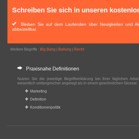
Schreiben Sie sich in unseren kostenlo
Bleiben Sie auf dem Laufenden über Neuigkeiten und Aktua
abbestellbar.
Weitere Begriffe :
Big Bang
|
Ballung
|
Recht
Praxisnahe Definitionen
Nutzen Sie die jeweilige Begriffserklärung bei Ihrer täglichen Arbeit
wesentlich umfangreicher angelegt als in einem gewöhnlichen Glossar.
Marketing
Definition
Konditionenpolitik