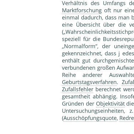
Verhältnis des Umfangs 
Marktforschung
oft nur eine
einmal dadurch, dass man be
eine Übersicht über die 
(„Wahrscheinlichkeits­stic
speziell für die Bun­desrep
„Normalform“, der un­ein
gekennzeichnet, dass j ede
enthält gut durchgemischte 
verbundenen großen Auf­wand
Reihe anderer Auswahlt
Geburtstagsverfahren
.
Zufa
Zufallsfehler
berechnet werd
gesamtheit abhängig. Insof
Gründen der
Objektivität
die
Untersuchungseinhei­ten, 
(
Ausschöpfungsquote
,
Redr