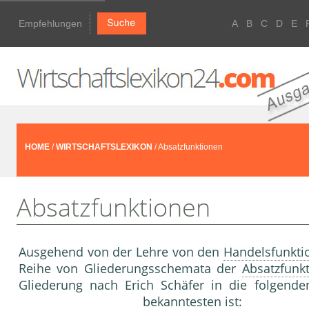
Empfehlungen
A
B
C
D
E
HOME
/
WIRTSCHAFTSLEXIKON
/ Absatzfunktionen
Absatzfunktionen
Ausgehend von der Lehre von den
Handelsfunkti
Reihe von Gliede­rungsschemata der
Absatzfunk
Gliederung nach Erich Schäfer in die folgend
bekanntesten ist: