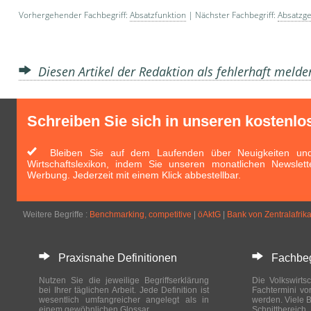
Vorhergehender Fachbegriff:
Absatzfunktion
| Nächster Fachbegriff:
Absatzge
Diesen Artikel der Redaktion als fehlerhaft meld
Schreiben Sie sich in unseren kostenlo
Bleiben Sie auf dem Laufenden über Neuigkeiten und 
Wirtschaftslexikon, indem Sie unseren monatlichen Newslett
Werbung. Jederzeit mit einem Klick abbestellbar.
Weitere Begriffe :
Benchmarking, competitive
|
öAktG
|
Bank von Zentralafrik
Praxisnahe Definitionen
Fachbegri
Nutzen Sie die jeweilige Begriffserklärung
Die Volkswirtsc
bei Ihrer täglichen Arbeit. Jede Definition ist
Fachtermini vo
wesentlich umfangreicher angelegt als in
werden. Viele B
einem gewöhnlichen Glossar.
Schnittberei