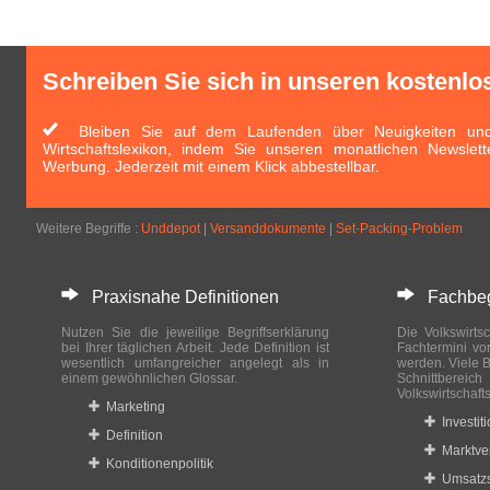
Schreiben Sie sich in unseren kostenlo
Bleiben Sie auf dem Laufenden über Neuigkeiten und 
Wirtschaftslexikon, indem Sie unseren monatlichen Newslett
Werbung. Jederzeit mit einem Klick abbestellbar.
Weitere Begriffe :
Unddepot
|
Versanddokumente
|
Set-Packing-Problem
Praxisnahe Definitionen
Fachbegri
Nutzen Sie die jeweilige Begriffserklärung
Die Volkswirtsc
bei Ihrer täglichen Arbeit. Jede Definition ist
Fachtermini vo
wesentlich umfangreicher angelegt als in
werden. Viele B
einem gewöhnlichen Glossar.
Schnittberei
Volkswirtschaft
Marketing
Investit
Definition
Marktve
Konditionenpolitik
Umsatzs