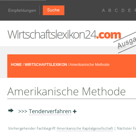
Empfehlungen
A
B
C
D
E
HOME
/
WIRTSCHAFTSLEXIKON
/ Amerikanische Methode
Amerikanische Methode
>>>
Tenderverfahren
Vorhergehender Fachbegriff:
Amerikanische Kapitalgesellschaft
| Nächster Fa