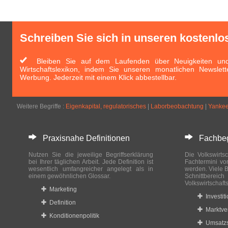
Schreiben Sie sich in unseren kostenlo
Bleiben Sie auf dem Laufenden über Neuigkeiten und 
Wirtschaftslexikon, indem Sie unseren monatlichen Newslett
Werbung. Jederzeit mit einem Klick abbestellbar.
Weitere Begriffe :
Eigenkapital, regulatorisches
|
Laborbeobachtung
|
Yanke
Praxisnahe Definitionen
Fachbegri
Nutzen Sie die jeweilige Begriffserklärung
Die Volkswirtsc
bei Ihrer täglichen Arbeit. Jede Definition ist
Fachtermini vo
wesentlich umfangreicher angelegt als in
werden. Viele B
einem gewöhnlichen Glossar.
Schnittberei
Volkswirtschaft
Marketing
Investit
Definition
Marktve
Konditionenpolitik
Umsatzs