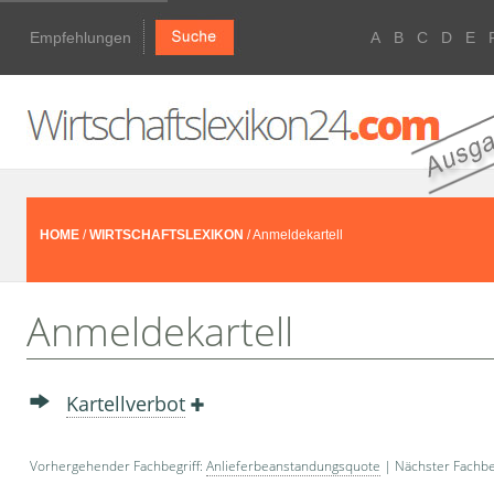
Empfehlungen
A
B
C
D
E
HOME
/
WIRTSCHAFTSLEXIKON
/ Anmeldekartell
Anmeldekartell
Kartellverbot
Vorhergehender Fachbegriff:
Anlieferbeanstandungsquote
| Nächster Fachbe