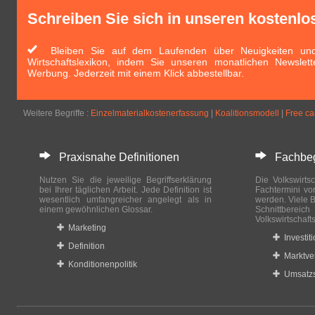
Schreiben Sie sich in unseren kostenlo
Bleiben Sie auf dem Laufenden über Neuigkeiten und 
Wirtschaftslexikon, indem Sie unseren monatlichen Newslett
Werbung. Jederzeit mit einem Klick abbestellbar.
Weitere Begriffe :
Einzelmaterialkostenerfassung
|
Koalitionsmodell
|
Free car
Praxisnahe Definitionen
Fachbegri
Nutzen Sie die jeweilige Begriffserklärung
Die Volkswirtsc
bei Ihrer täglichen Arbeit. Jede Definition ist
Fachtermini vo
wesentlich umfangreicher angelegt als in
werden. Viele B
einem gewöhnlichen Glossar.
Schnittberei
Volkswirtschaft
Marketing
Investit
Definition
Marktve
Konditionenpolitik
Umsatzs