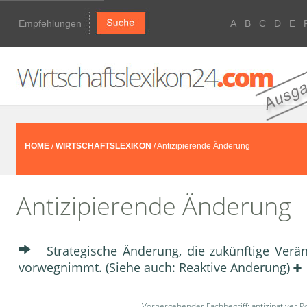
Empfehlungen
A
B
C
D
E
HOME
/
WIRTSCHAFTSLEXIKON
/ Antizipierende Änderung
Antizipierende Änderung
Strategische Änderung, die zukünftige Ver
vorwegnimmt. (Siehe auch: Reaktive Anderung)
Vorhergehender Fachbegriff:
antizipativer P