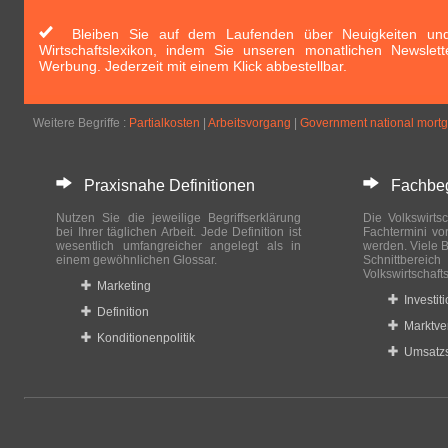
Bleiben Sie auf dem Laufenden über Neuigkeiten und 
Wirtschaftslexikon, indem Sie unseren monatlichen Newslett
Werbung. Jederzeit mit einem Klick abbestellbar.
Weitere Begriffe :
Partialkosten
|
Arbeitsvorgang
|
Government national mortg
Praxisnahe Definitionen
Fachbegri
Nutzen Sie die jeweilige Begriffserklärung
Die Volkswirtsc
bei Ihrer täglichen Arbeit. Jede Definition ist
Fachtermini vo
wesentlich umfangreicher angelegt als in
werden. Viele B
einem gewöhnlichen Glossar.
Schnittberei
Volkswirtschaft
Marketing
Investit
Definition
Marktve
Konditionenpolitik
Umsatzs