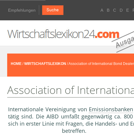
Empfehlungen
A
B
C
D
E
HOME
/
WIRTSCHAFTSLEXIKON
/ Association of International Bond Deale
Association of Internation
Internationale Vereinigung von
Emissionsbanken
tätig sind. Die AIBD umfaßt gegenwärtig ca. 800
sich in erster Linie mit Fragen, die Handels- und
betreffen.