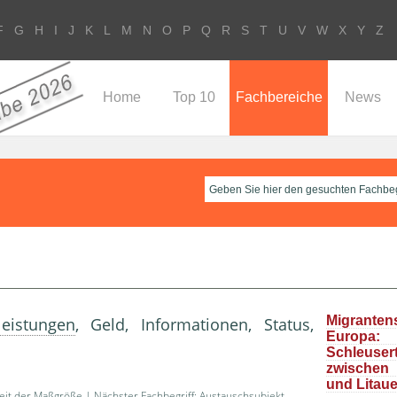
F
G
H
I
J
K
L
M
N
O
P
Q
R
S
T
U
V
W
X
Y
Z
Home
Top 10
Fachbereiche
News
Migrante
leistungen
, Geld, Informationen, Status,
Europa
Schleuser
zwische
und Litau
eit der Maßgröße
| Nächster Fachbegriff:
Austauschsubjekt