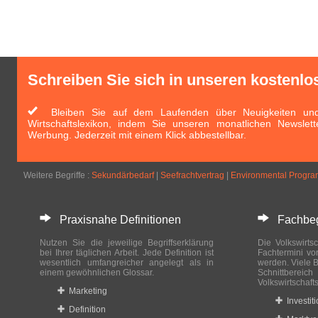
Schreiben Sie sich in unseren kostenlo
Bleiben Sie auf dem Laufenden über Neuigkeiten und 
Wirtschaftslexikon, indem Sie unseren monatlichen Newslett
Werbung. Jederzeit mit einem Klick abbestellbar.
Weitere Begriffe :
Sekundärbedarf
|
Seefrachtvertrag
|
Environmental Progr
Praxisnahe Definitionen
Fachbegri
Nutzen Sie die jeweilige Begriffserklärung
Die Volkswirtsc
bei Ihrer täglichen Arbeit. Jede Definition ist
Fachtermini vo
wesentlich umfangreicher angelegt als in
werden. Viele B
einem gewöhnlichen Glossar.
Schnittberei
Volkswirtschaft
Marketing
Investit
Definition