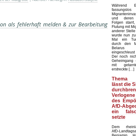
Während E
fassungsl
Migranteninv
und deren k
Folgen starrt,
on als fehlerhaft melden & zur Bearbeitung
Flutung mit Mi
anderer Stelle 
wurde nun zu
Mal ein Tun
durch den M
Belarus u
eingeschleust 
Der noch nicht
Geheimgang 
mit getarn
erstreckte […]
Thema M
lässt die 
durchbren
Verlogene
des Empör
AfD-Abgeo
ein fals
setzte
Dem rheinlan
AfD-Landtags
Benjamin H