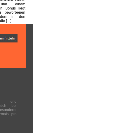
n und einem
en Bonus liegt
er beworbenen
dern in den
die […]
en und
 sich bei
onderer
rmals pro