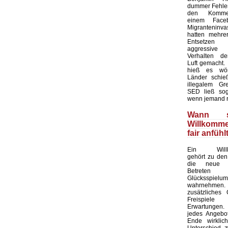
dummer Fehler 
den Kommen
einem Faceb
Migranteninv
hatten mehre
Entsetze
aggressive 
Verhalten de
Luft gemacht.
hieß es wört
Länder schieß
illegalem Gre
SED ließ sog
wenn jemand r
Wann s
Willkomm
fair anfühl
Ein Willk
gehört zu den
die neue 
Betret
Glücksspielu
wahrnehmen. 
zusätzliches
Freispiel
Erwartungen
jedes Angebot
Ende wirklic
Unterschied 