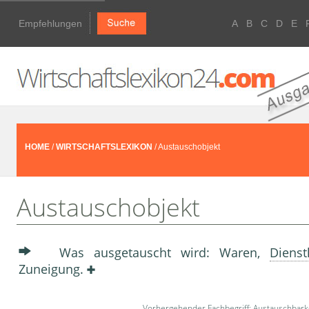
Empfehlungen
A
B
C
D
E
HOME
/
WIRTSCHAFTSLEXIKON
/ Austauschobjekt
Austauschobjekt
Was ausgetauscht wird: Waren,
Dienst
Zuneigung.
Vorhergehender Fachbegriff:
Austauschbark