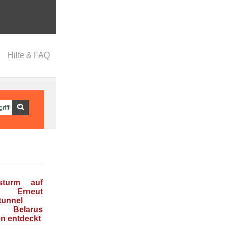
Hilfe & FAQ
nsturm auf
: Erneut
tunnel
n Belarus
en entdeckt