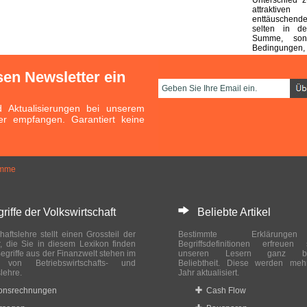
attraktive
enttäuschend
selten in d
Summe, son
Bedingungen, 
sen Newsletter ein
Aktualisierungen bei unserem
er empfangen. Garantiert keine
amme
ffe der Volkswirtschaft
Beliebte Artikel
haftslehre stellt einen Grossteil der
Bestimmte Erklärung
r, die Sie in diesem Lexikon finden
Begriffsdefinitionen erfreuen
egriffe aus der Finanzwelt stehen im
unseren Lesern ganz bes
ch von Betriebswirtschafts- und
Beliebtheit. Diese werden meh
slehre.
Jahr aktualisiert.
ionsrechnungen
Cash Flow