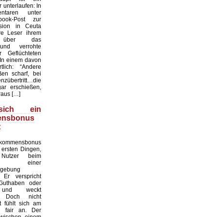
unterlaufen: In
taren unter
ook-Post zur
asion in Ceuta
re Leser ihrem
n über das
und verrohte
r Geflüchteten
 In einem davon
lich: “Andere
en scharf, bei
nzübertritt…die
ar erschießen,
aus […]
ich ein
ensbonus
t
ommensbonus
 ersten Dingen,
Nutzer beim
en einer
mgebung
Er verspricht
 Guthaben oder
e und weckt
. Doch nicht
 fühlt sich am
h fair an. Der
zwischen einem