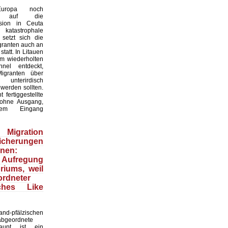
uropa noch
os auf die
asion in Ceuta
atastrophale
 setzt sich die
granten auch an
statt. In Litauen
m wiederholten
nel entdeckt,
igranten über
nterirdisch
werden sollten.
 fertiggestellte
ohne Ausgang,
tem Eingang
igration
Sicherungen
nen:
 Aufregung
iums, weil
rdneter
ches Like
d-pfälzischen
abgeordnete
aupt ist ein