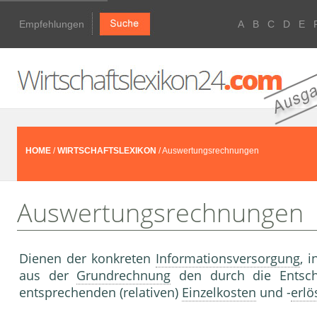
Empfehlungen
A
B
C
D
E
HOME
/
WIRTSCHAFTSLEXIKON
/ Auswertungsrechnungen
Auswertungsrechnungen
Dienen der konkreten
Informationsversorgung
, 
aus der
Grundrechnung
den durch die Entsch
entsprechenden (relativen)
Einzelkosten
und -
erlö