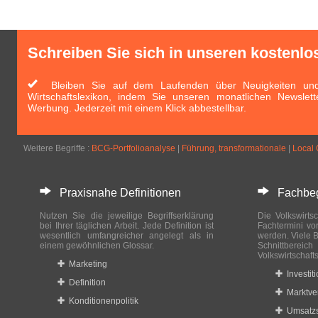
Schreiben Sie sich in unseren kostenlo
Bleiben Sie auf dem Laufenden über Neuigkeiten und 
Wirtschaftslexikon, indem Sie unseren monatlichen Newslett
Werbung. Jederzeit mit einem Klick abbestellbar.
Weitere Begriffe :
BCG-Portfolioanalyse
|
Führung, transformationale
|
Local 
Praxisnahe Definitionen
Fachbegri
Nutzen Sie die jeweilige Begriffserklärung
Die Volkswirtsc
bei Ihrer täglichen Arbeit. Jede Definition ist
Fachtermini vo
wesentlich umfangreicher angelegt als in
werden. Viele B
einem gewöhnlichen Glossar.
Schnittberei
Volkswirtschaft
Marketing
Investit
Definition
Marktve
Konditionenpolitik
Umsatzs