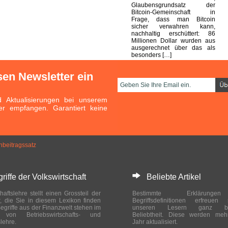
Glaubensgrundsatz der
Bitcoin-Gemeinschaft in
Frage, dass man Bitcoin
sicher verwahren kann,
nachhaltig erschüttert: 86
Millionen Dollar wurden aus
ausgerechnet über das als
besonders […]
sen Newsletter ein
Aktualisierungen bei unserem
er empfangen. Garantiert keine
nbeitragssatz
ffe der Volkswirtschaft
Beliebte Artikel
haftslehre stellt einen Grossteil der
Bestimmte Erklärung
r, die Sie in diesem Lexikon finden
Begriffsdefinitionen erfreuen
egriffe aus der Finanzwelt stehen im
unseren Lesern ganz bes
ch von Betriebswirtschafts- und
Beliebtheit. Diese werden meh
slehre.
Jahr aktualisiert.