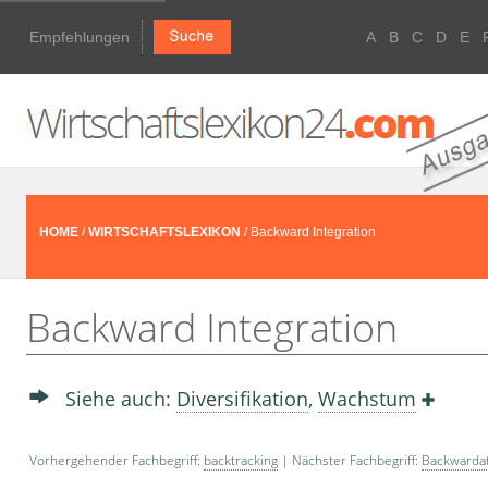
Empfehlungen
A
B
C
D
E
HOME
/
WIRTSCHAFTSLEXIKON
/ Backward Integration
Backward Integration
Siehe auch:
Diversifikation
,
Wachstum
Vorhergehender Fachbegriff:
backtracking
| Nächster Fachbegriff:
Backwarda