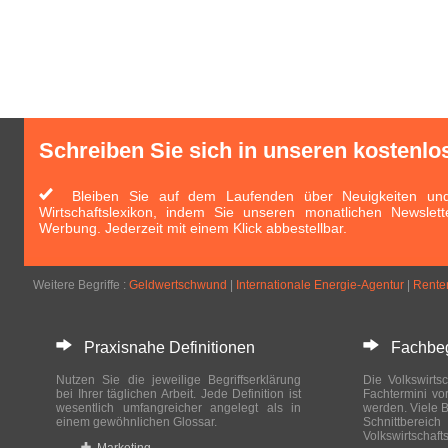
Schreiben Sie sich in unseren kostenlo
Bleiben Sie auf dem Laufenden über Neuigkeiten und 
Wirtschaftslexikon, indem Sie unseren monatlichen Newslett
Werbung. Jederzeit mit einem Klick abbestellbar.
Weitere Begriffe :
Geldwertschwund
|
Internationale Energie-Agentur
|
Rente
Praxisnahe Definitionen
Fachbegri
Nutzen Sie die jeweilige Begriffserklärung
Die Volkswirtsc
bei Ihrer täglichen Arbeit. Jede Definition ist
Fachtermini vo
wesentlich umfangreicher angelegt als in
werden. Viele B
einem gewöhnlichen Glossar.
Schnittberei
Volkswirtschaft