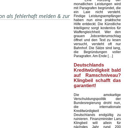
Eine Kürzung der
monatlichen Leistungen wird
mit Paragrafen begründet, die
ein Laie nicht versteht.
on als fehlerhaft melden & zur
Findige Leistungsempfänger
haben nun eine praktische
Hilfe entdeckt. Die Künstliche
Intelligenz sorgt kostenlos für
Waffengleichheit. Wer den
grauen Jobcenterumschlag
öffnet und den Text zu lesen
versucht, versteht oft nur
Bahnhof. Die Sätze sind lang,
die Begründungen voller
Paragrafen. Am Ende […]
Deutschlands
Kreditwürdigkeit bald
auf Ramschniveau?
Klingbeil schafft das
garantiert!
Die amokartige
Verschuldungspolitik der
Bundesregierung droht nun,
die internationale
Kreditwürdigkeit
Deutschlands endgültig zu
ruinieren. Finanzminister Lars
Klingbeil will allein für
nächstes Jahr rund 200