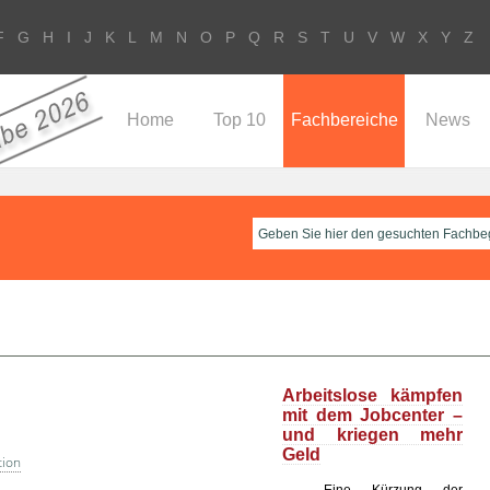
F
G
H
I
J
K
L
M
N
O
P
Q
R
S
T
U
V
W
X
Y
Z
Home
Top 10
Fachbereiche
News
Arbeitslose kämpfen
mit dem Jobcenter –
und kriegen mehr
Geld
tion