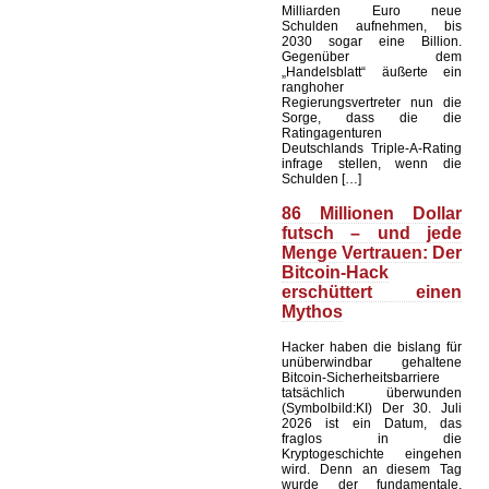
Milliarden Euro neue
Schulden aufnehmen, bis
2030 sogar eine Billion.
Gegenüber dem
„Handelsblatt“ äußerte ein
ranghoher
Regierungsvertreter nun die
Sorge, dass die die
Ratingagenturen
Deutschlands Triple-A-Rating
infrage stellen, wenn die
Schulden […]
86 Millionen Dollar
futsch – und jede
Menge Vertrauen: Der
Bitcoin-Hack
erschüttert einen
Mythos
Hacker haben die bislang für
unüberwindbar gehaltene
Bitcoin-Sicherheitsbarriere
tatsächlich überwunden
(Symbolbild:KI) Der 30. Juli
2026 ist ein Datum, das
fraglos in die
Kryptogeschichte eingehen
wird. Denn an diesem Tag
wurde der fundamentale,