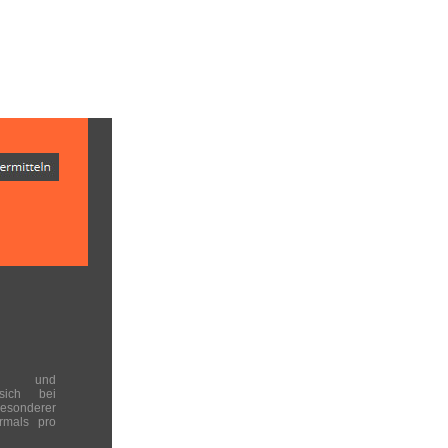
en und
 sich bei
onderer
rmals pro