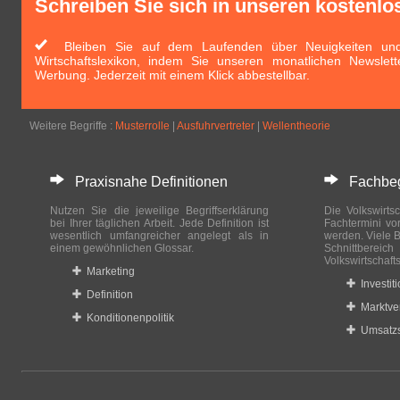
Schreiben Sie sich in unseren kostenlo
Bleiben Sie auf dem Laufenden über Neuigkeiten und 
Wirtschaftslexikon, indem Sie unseren monatlichen Newslett
Werbung. Jederzeit mit einem Klick abbestellbar.
Weitere Begriffe :
Musterrolle
|
Ausfuhrvertreter
|
Wellentheorie
Praxisnahe Definitionen
Fachbegri
Nutzen Sie die jeweilige Begriffserklärung
Die Volkswirtsc
bei Ihrer täglichen Arbeit. Jede Definition ist
Fachtermini vo
wesentlich umfangreicher angelegt als in
werden. Viele B
einem gewöhnlichen Glossar.
Schnittberei
Volkswirtschaft
Marketing
Investit
Definition
Marktve
Konditionenpolitik
Umsatzs