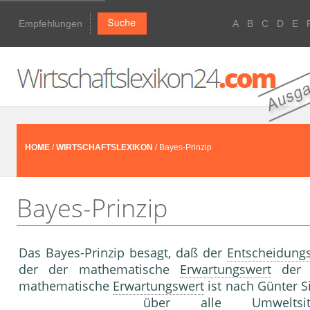
Empfehlungen
A
B
C
D
E
HOME
/
WIRTSCHAFTSLEXIKON
/ Bayes-Prinzip
Bayes-Prinzip
Das Bayes-Prinzip besagt, daß der
Entscheidungs
der der mathematische
Erwartungswert
de
mathematische
Erwartungswert
ist nach Günter 
über alle Umwelts