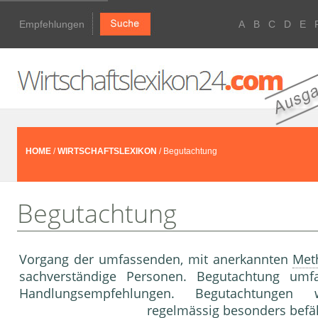
Empfehlungen
A
B
C
D
E
HOME
/
WIRTSCHAFTSLEXIKON
/ Begutachtung
Begutachtung
Vorgang der umfassenden, mit anerkannten
Met
sachverständige Personen. Begutachtung um
Handlungsempfehlungen. Begutachtungen wi
regelmässig besonders befä