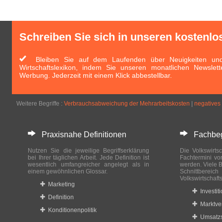
Schreiben Sie sich in unseren kostenlo
Bleiben Sie auf dem Laufenden über Neuigkeiten und 
Wirtschaftslexikon, indem Sie unseren monatlichen Newslett
Werbung. Jederzeit mit einem Klick abbestellbar.
Weitere Begriffe :
Verbrauchsabweichung der Mehrarbeitskosten
|
negatives
Praxisnahe Definitionen
Fachbegri
Nutzen Sie die jeweilige Begriffserklärung
Die Volkswirtsc
bei Ihrer täglichen Arbeit. Jede Definition ist
Fachtermini vo
wesentlich umfangreicher angelegt als in
werden. Viele B
einem gewöhnlichen Glossar.
Schnittberei
Volkswirtschaft
Marketing
Investit
Definition
Marktve
Konditionenpolitik
Umsatzs