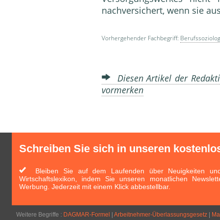
nachversichert, wenn sie a
Vorhergehender Fachbegriff:
Berufssoziolog
Diesen Artikel der Redakti
vormerken
Schreiben Sie sich in unseren kostenlo
Bleiben Sie auf dem Laufenden über Neuigkeiten und 
Wirtschaftslexikon, indem Sie unseren monatlichen Newslett
Werbung. Jederzeit mit einem Klick abbestellbar.
Weitere Begriffe :
DAGMAR-Formel
|
Arbeitnehmer-Überlassungsgesetz
|
Ma