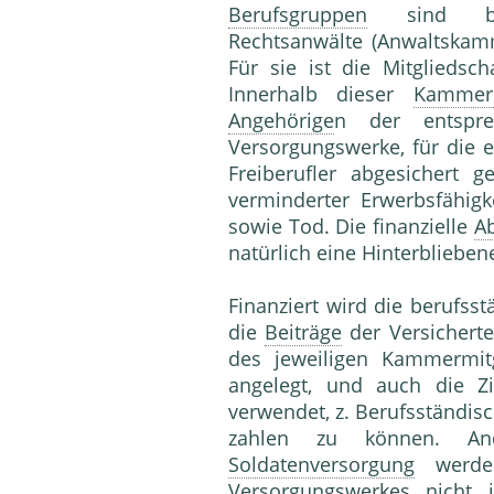
Berufsgruppen
sind bei
Rechtsanwälte (Anwaltskam
Für sie ist die Mitgliedsch
Innerhalb dieser
Kammer
Angehörige
n der entspr
Versorgungswerke, für die eb
Freiberufler abgesichert g
verminderter Erwerbsfähig
sowie Tod. Die finanzielle
A
natürlich eine Hinterbliebe
Finanziert wird die berufss
die
Beiträge
der Versicherte
des jeweiligen Kammermitg
angelegt, und auch die Z
verwendet, z. Berufsständis
zahlen zu können. A
Soldatenversorgung
werden
Versorgungswerkes nicht 