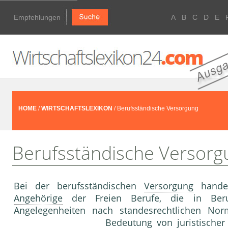
Empfehlungen
A
B
C
D
E
HOME
/
WIRTSCHAFTSLEXIKON
/ Berufsständische Versorgung
Berufsständische Versorg
Bei der berufsständischen
Versorgung
hande
Angehörige
der Freien Berufe, die in Beruf
Angelegenheiten nach standesrechtlichen N
Bedeutung von juristische