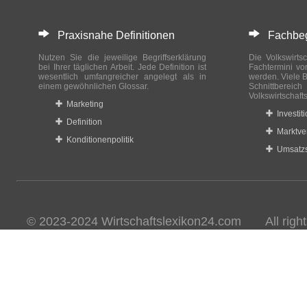
Praxisnahe Definitionen
Fachbegri
Nutzen Sie die jeweilige Begriffserklärung
Die Volkswirtsc
bei Ihrer täglichen Arbeit. Jede Definition ist
Fachtermini vo
wesentlich umfangreicher angelegt als in
werden. Viele B
einem gewöhnlichen Glossar.
Schnittberei
Volkswirtschaft
Marketing
Investit
Definition
Marktve
Konditionenpolitik
Umsatzs
© 2023-2024 Wirtschaftslexikon24.com All rights