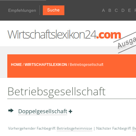
Empfehlungen
A
B
C
D
E
HOME
/
WIRTSCHAFTSLEXIKON
/ Betriebsgesellschaft
Betriebsgesellschaft
Doppelgesellschaft
Vorhergehender Fachbegriff:
Betriebsgeheimnisse
| Nächster Fachbegriff:
B