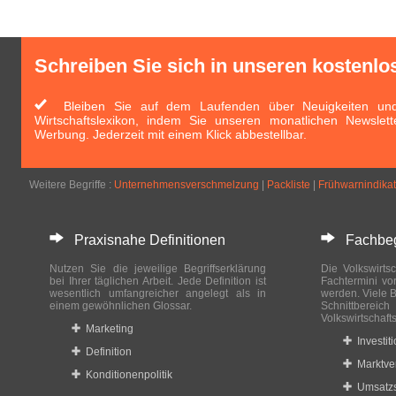
Schreiben Sie sich in unseren kostenlo
Bleiben Sie auf dem Laufenden über Neuigkeiten und 
Wirtschaftslexikon, indem Sie unseren monatlichen Newslett
Werbung. Jederzeit mit einem Klick abbestellbar.
Weitere Begriffe :
Unternehmensverschmelzung
|
Packliste
|
Frühwarnindika
Praxisnahe Definitionen
Fachbegri
Nutzen Sie die jeweilige Begriffserklärung
Die Volkswirtsc
bei Ihrer täglichen Arbeit. Jede Definition ist
Fachtermini vo
wesentlich umfangreicher angelegt als in
werden. Viele B
einem gewöhnlichen Glossar.
Schnittberei
Volkswirtschaft
Marketing
Investit
Definition
Marktve
Konditionenpolitik
Umsatzs