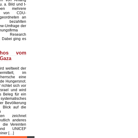
. a. Bild und t-
ben mehrere
te von CDU-
geordneten an
ezahlten
iew-Umfrage der
hungsfirma
Research
 Dabei ging es
thos vom
 Gaza
rd weltweit der
rmittelt, im
 herrsche eine
de Hungersnot.
richtet sich vor
srael und wird
s Beleg für ein
ystematisches
er Bevölkerung
n Blick auf die
n
aten zeichnet
utlich anderes
 die Vereinten
und UNICEF
einer […]