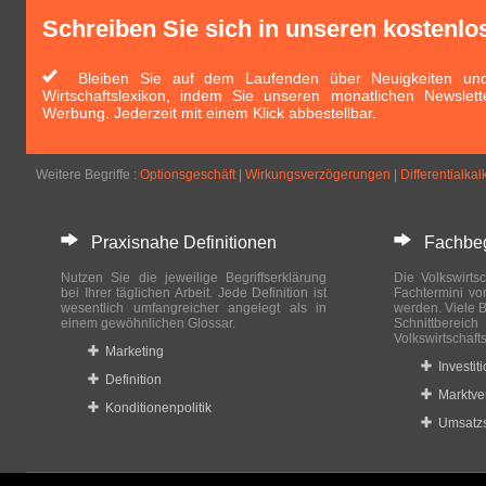
Schreiben Sie sich in unseren kostenlo
Bleiben Sie auf dem Laufenden über Neuigkeiten und 
Wirtschaftslexikon, indem Sie unseren monatlichen Newslett
Werbung. Jederzeit mit einem Klick abbestellbar.
Weitere Begriffe :
Optionsgeschäft
|
Wirkungsverzögerungen
|
Differentialkal
Praxisnahe Definitionen
Fachbegri
Nutzen Sie die jeweilige Begriffserklärung
Die Volkswirtsc
bei Ihrer täglichen Arbeit. Jede Definition ist
Fachtermini vo
wesentlich umfangreicher angelegt als in
werden. Viele B
einem gewöhnlichen Glossar.
Schnittberei
Volkswirtschaft
Marketing
Investit
Definition
Marktve
Konditionenpolitik
Umsatzs