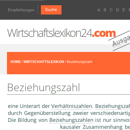
Empfehlungen
A
B
C
D
E
HOME
/
WIRTSCHAFTSLEXIKON
/ Beziehungszahl
Beziehungszahl
eine Unterart der
Verhältniszahlen
.
Beziehungsza
durch Gegenüberstellung zweier verschiedenartig
Die Bildung von
Beziehungszahlen
ist nur sinnv
kausaler Zusammenhang best