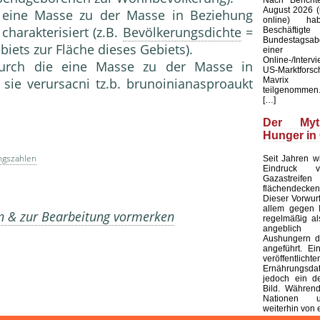
August 2026 (u
ie eine Masse zu der Masse in Beziehung
online) ha
charakterisiert (z.B.
Bevölkerungsdichte
=
Beschäftig
Bundestagsab
iets zur Fläche dieses Gebiets).
einer b
Online-/Interv
urch die eine Masse zu der Masse in
US-Marktforsc
Mavrix 
 sie verursacni tz.b. brunoinianasproaukt
teilgenommen.
[…]
Der My
Hunger in
ngszahlen
Seit Jahren wi
Eindruck ve
Gazastreifen
flächendecken
Dieser Vorwurf 
allem gegen I
en & zur Bearbeitung vormerken
regelmäßig al
angeblich s
Aushungern d
angeführt. Ei
veröffentlichte
Ernährungsd
jedoch ein de
Bild. Während
Nationen 
weiterhin von 