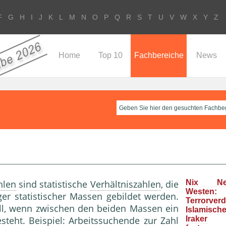
F
G
H
I
J
K
L
M
N
O
P
Q
R
S
T
U
V
W
X
Y
Z
Home
Top 10
Fachbereiche
News
hlen
sind statistische
Verhältniszahlen
, die
Nix N
Westen:
er statistischer Massen gebildet werden.
Terrorver
oll, wenn zwischen den beiden Massen ein
Islamisc
eht. Beispiel: Arbeitssuchende zur Zahl
Iraker