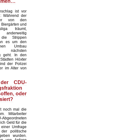
mmen…
chlag ist vor
: Während der
ter von den
 Biergärten und
liga träumt,
nderweitig
 die Strippen
nn es um den
tlichen Umbau
 nächsten
g geht. In den
 Städten Höxter
ind der Polizei
er im Alter von
 der CDU-
sfraktion
soffen, oder
siert?
gt noch mal die
m. Mitarbeiter
bgeordneten
ich Geld für die
 einer Umfrage
 der politische
geben wurden.
en von Anfang