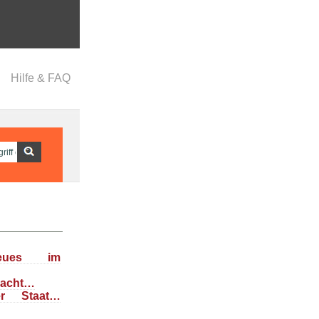
Hilfe & FAQ
eues im
dacht…
her Staat…