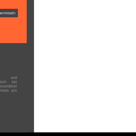
en und
 sich bei
onderer
rmals pro