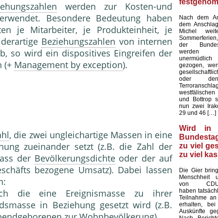
festgeno
iehungszahlen
werden zur Kosten-und
e verwendet. Besondere Bedeutung haben
Nach dem Ans
dem Anschlag
n je Mitarbeiter, je Produkteinheit, je
Michel wei
Sommerferien,
derartige
Beziehungszahlen
von internen
der Bundes
b, so wird ein dispositives Eingreifen der
werden a
unermüdlich
h (+
Management by exception
).
gezogen, we
gesellschaf
oder den
Terroranschla
westfälischen
und Bottrop s
nun zwei Irak
29 und 46 […]
Wird in
ahl
, die zwei ungleichartige Massen in eine
Bundestag
ehung zueinander setzt (z.B. die Zahl der
zu viel ge
zu viel kas
Mass der
Bevölkerungsdichte
oder der auf
Geschäfts bezogene Umsatz). Dabei lassen
Die Gier brin
Menschheit u
n:
von CDU-A
haben tatsächl
ch die eine Ereignis­masse zu ihrer
Teilnahme an
s­masse in Beziehung gesetzt wird (z.B.
erhalten, bei
Auskünfte ge
Lebendgeborenen zur Wohn­bevölkerung).
Nach Bericht