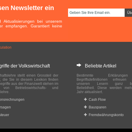
sen Newsletter ein
Aktualisierungen bei unserem
er empfangen. Garantiert keine
kulation
ffe der Volkswirtschaft
Beliebte Artikel
haftslehre stellt einen Grossteil der
Bestimmte Erklärung
r, die Sie in diesem Lexikon finden
Begriffsdefinitionen erfreuen
egriffe aus der Finanzwelt stehen im
unseren Lesern ganz bes
ch von Betriebswirtschafts- und
Beliebtheit. Diese werden meh
slehre.
Jahr aktualisiert.
ionsrechnungen
Cash Flow
rsagen
Bausparen
teuer
Fremdwährungskonto