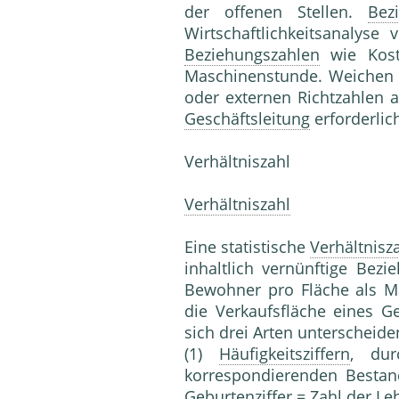
der offenen Stellen.
Bez
Wirtschaftlichkeitsanalys
Beziehungszahlen
wie Koste
Maschinenstunde. Weichen 
oder externen Richtzahlen a
Geschäftsleitung
erforderlic
Verhältniszahl
Verhältniszahl
Eine statistische
Verhältnisz
inhaltlich vernünftige Bezi
Bewohner pro Fläche als 
die Ver­kaufsfläche eines 
sich drei Arten unterscheide
(1)
Häufigkeitsziffern
, dur
korrespondierenden Bestand
Geburten­ziffer = Zahl der 