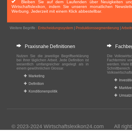
Bleiben Sie auf dem Laufenden über Neuigkeiten und 
Wirtschaftslexikon, indem Sie unseren monatlichen Newslett
Werbung. Jederzeit mit einem Klick abbestellbar.
Weitere Begriffe :
Entscheidungssystem
|
Produktionssegmentierung
|
Arbei
Praxisnahe Definitionen
Fachbegri
Nutzen Sie die jeweilige Begriffserklärung
Die Volkswirtsc
bei Ihrer täglichen Arbeit. Jede Definition ist
Fachtermini vo
wesentlich umfangreicher angelegt als in
werden. Viele B
einem gewöhnlichen Glossar.
Schnittberei
Volkswirtschaft
Marketing
Investit
Definition
Marktve
Konditionenpolitik
Umsatzs
© 2023-2024 Wirtschaftslexikon24.com All rights