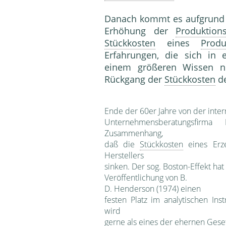
Danach kommt es aufgrund 
Erhöhung der
Produktio
Stückkosten
eines
Produ
Erfahrungen, die sich in e
einem größeren Wissen n
Rückgang der
Stückkosten
d
Ende der 60er Jahre von der intern
Unternehmensberatungsfirm
Zusammen­hang,
daß die
Stückkosten
eines Erze
Herstel­lers
sinken. Der sog. Boston-Effekt hat
Veröffentlichung von B.
D. Henderson (1974) einen
festen Platz im analytischen In
wird
gerne als eines der ehernen Ges