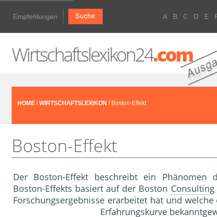
Empfehlungen
A
B
C
D
E
HOME
/
WIRTSCHAFTSLEXIKON
/ Boston-Effekt
Boston-Effekt
Der Boston-Effekt beschreibt ein Phänomen
Boston-Effekts basiert auf der Boston
Consulting
Forschungsergebnisse erarbeitet hat und welche 
Erfahrungskurve
bekanntgewo