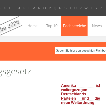
F
G
H
I
J
K
L
M
N
O
P
Q
R
S
T
U
V
W
X
Y
Z
Home
Top 10
Fachbereiche
News
gsgesetz
Amerika ist
weitergezogen:
Deutschlands
Parteien und die
neue Weltordnung