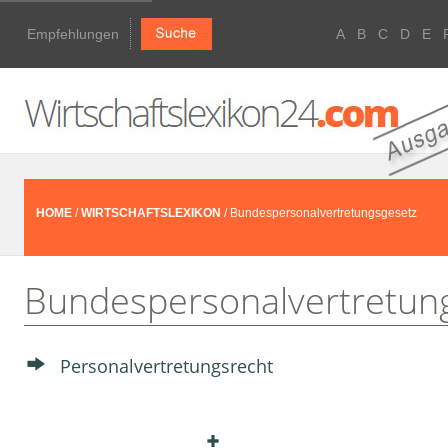
Empfehlungen
A
B
C
D
E
HOME
/
WIRTSCHAFTSLEXIKON
/ Bundespersonalvertretungsgesetz
Bundespersonalvertretun
Personal­vertretungsrecht