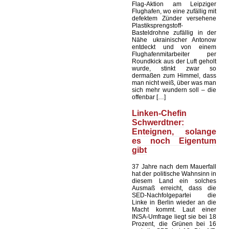
Flag-Aktion am Leipziger
Flughafen, wo eine zufällig mit
defektem Zünder versehene
Plastiksprengstoff-
Basteldrohne zufällig in der
Nähe ukrainischer Antonow
entdeckt und von einem
Flughafenmitarbeiter per
Roundkick aus der Luft geholt
wurde, stinkt zwar so
dermaßen zum Himmel, dass
man nicht weiß, über was man
sich mehr wundern soll – die
offenbar […]
Linken-Chefin
Schwerdtner:
Enteignen, solange
es noch Eigentum
gibt
37 Jahre nach dem Mauerfall
hat der politische Wahnsinn in
diesem Land ein solches
Ausmaß erreicht, dass die
SED-Nachfolgepartei die
Linke in Berlin wieder an die
Macht kommt. Laut einer
INSA-Umfrage liegt sie bei 18
Prozent, die Grünen bei 16