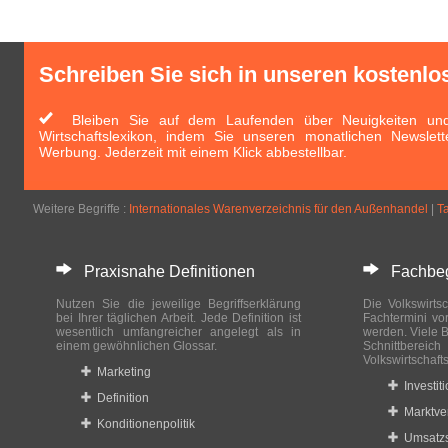
Schreiben Sie sich in unseren kostenlo
Bleiben Sie auf dem Laufenden über Neuigkeiten und 
Wirtschaftslexikon, indem Sie unseren monatlichen Newslett
Werbung. Jederzeit mit einem Klick abbestellbar.
Weitere Begriffe :
Internationales Warenverzeichnis für den Außenhandel
|
T
Praxisnahe Definitionen
Fachbegri
Nutzen Sie die jeweilige Begriffserklärung
Die Volkswirtsc
bei Ihrer täglichen Arbeit. Jede Definition ist
Fachtermini vo
wesentlich umfangreicher angelegt als in
werden. Viele B
einem gewöhnlichen Glossar.
Schnittberei
Volkswirtschaft
Marketing
Investit
Definition
Marktve
Konditionenpolitik
Umsatzs