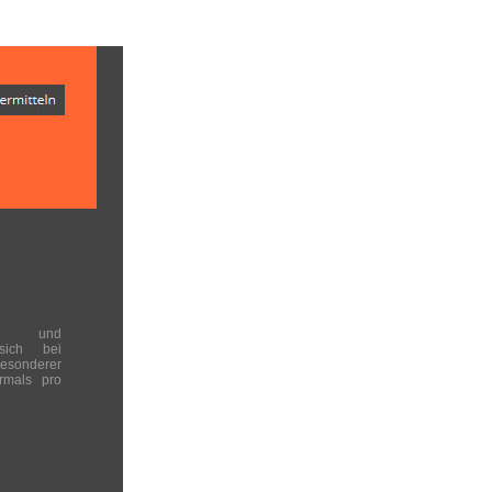
en und
 sich bei
onderer
rmals pro