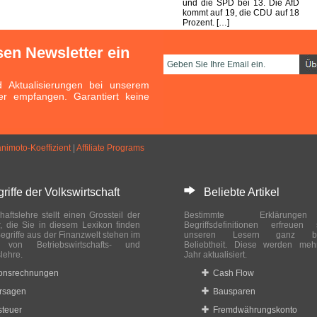
und die SPD bei 13. Die AfD
kommt auf 19, die CDU auf 18
Prozent. […]
sen Newsletter ein
Aktualisierungen bei unserem
er empfangen. Garantiert keine
animoto-Koeffizient
|
Affiliate Programs
ffe der Volkswirtschaft
Beliebte Artikel
haftslehre stellt einen Grossteil der
Bestimmte Erklärung
r, die Sie in diesem Lexikon finden
Begriffsdefinitionen erfreuen
egriffe aus der Finanzwelt stehen im
unseren Lesern ganz bes
ch von Betriebswirtschafts- und
Beliebtheit. Diese werden meh
slehre.
Jahr aktualisiert.
ionsrechnungen
Cash Flow
rsagen
Bausparen
teuer
Fremdwährungskonto