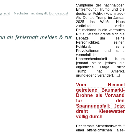
Symptome der nachhaltigen
Entfremdung: Trump und die
ericht
| Nächster Fachbegriff:
Bundespost
deutsche Politik (Foto:Imago)
Als Donald Trump im Januar
2025 ins Weiße Haus
zurückkehrte, verfiel
Deutschland in ein vertrautes
Ritual. Wieder drehte sich die
on als fehlerhaft melden & zur
Debatte um seine
Persönlichkeit, seinen
Politikstil, seine
Provokationen und seine
vermeintliche
Unberechenbarkeit. Kaum
jemand stellte jedoch die
eigentliche Frage. Nicht
Trump hat Amerika
grundlegend verändert. […]
Vom Himmel
getretene Baumarkt-
Drohne als Vorwand
für den
Spannungsfall: Jetzt
dreht Kiesewetter
völlig durch
Der “ernste Sicherheitsvorfall”
einer offensichtlichen False-