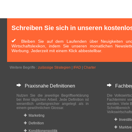
Schreiben Sie sich in unseren kostenlo
Bleiben Sie auf dem Laufenden über Neuigkeiten und 
Wirtschaftslexikon, indem Sie unseren monatlichen Newslett
Werbung. Jederzeit mit einem Klick abbestellbar.
Weitere Begriffe :
zulässige Strategien
|
IFAD
|
Charter
Praxisnahe Definitionen
Fachbegri
Nutzen Sie die jeweilige Begriffserklärung
Die Volkswirtsc
bei Ihrer täglichen Arbeit. Jede Definition ist
Fachtermini vo
wesentlich umfangreicher angelegt als in
werden. Viele B
einem gewöhnlichen Glossar.
Schnittberei
Volkswirtschaft
Marketing
Investit
Definition
Marktve
Konditionenpolitik