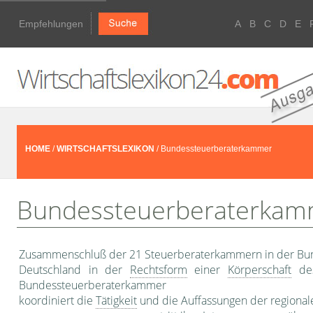
Empfehlungen
A
B
C
D
E
HOME
/
WIRTSCHAFTSLEXIKON
/ Bundessteuerberaterkammer
Bundessteuerberaterkam
Zusammenschluß der 21 Steuerberater­kammern in der Bu
Deutschland in der
Rechtsform
einer
Körperschaft
des
Bundessteuerberaterkammer
koordiniert die
Tätigkeit
und die Auffassungen der regio­na