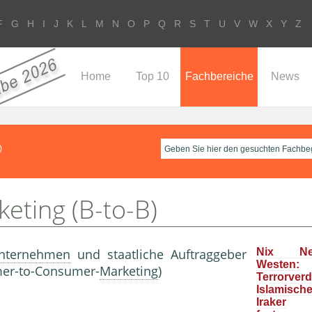
F
G
H
I
J
K
L
M
N
O
P
Q
R
S
T
U
V
W
X
Y
Z
Home
Top 10
Fachbereiche
News
)
eting (B-to-B)
nternehmen
und staatliche Auftraggeber
Nix N
Westen:
mer-to-Consumer-
Marketing
)
Terrorver
Islamisc
Iraker