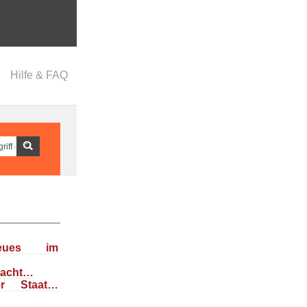
Hilfe & FAQ
eues im
dacht…
her Staat…