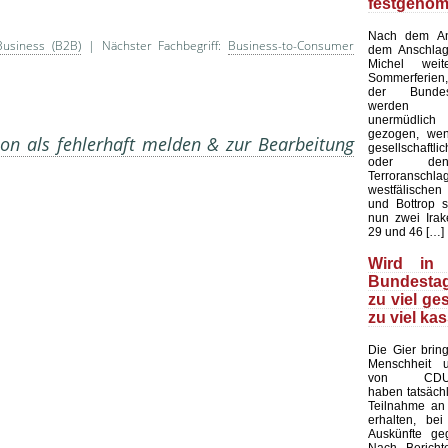
festgeno
Nach dem Ans
Business (B2B)
| Nächster Fachbegriff:
Business-to-Consumer
dem Anschlag
Michel wei
Sommerferien,
der Bundes
werden a
unermüdlich
gezogen, we
on als fehlerhaft melden & zur Bearbeitung
gesellschaf
oder den
Terroranschla
westfälischen
und Bottrop s
nun zwei Irak
29 und 46 […]
Wird in
Bundestag
zu viel ge
zu viel kas
Die Gier brin
Menschheit u
von CDU-A
haben tatsächl
Teilnahme an
erhalten, bei
Auskünfte ge
Nach Bericht