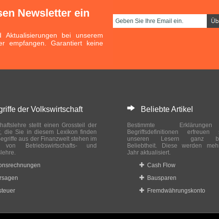
sen Newsletter ein
Aktualisierungen bei unserem
er empfangen. Garantiert keine
ffe der Volkswirtschaft
Beliebte Artikel
haftslehre stellt einen Grossteil der
Bestimmte Erklärung
r, die Sie in diesem Lexikon finden
Begriffsdefinitionen erfreuen
egriffe aus der Finanzwelt stehen im
unseren Lesern ganz bes
ch von Betriebswirtschafts- und
Beliebtheit. Diese werden meh
slehre.
Jahr aktualisiert.
ionsrechnungen
Cash Flow
rsagen
Bausparen
teuer
Fremdwährungskonto