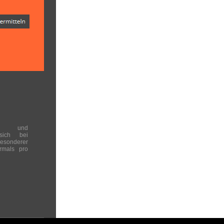
en und
 sich bei
onderer
rmals pro