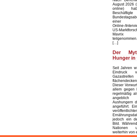
August 2026 (u
online) ha
Beschäftig
Bundestagsab
einer b
Online-/Interv
US-Marktforsc
Mavrix 
teilgenommen.
[…]
Der My
Hunger in
Seit Jahren wi
Eindruck ve
Gazastreifen
flächendecken
Dieser Vorwurf 
allem gegen I
regelmäßig al
angeblich s
Aushungern d
angeführt. Ei
veröffentlichte
Ernährungsd
jedoch ein de
Bild. Während
Nationen 
weiterhin von 