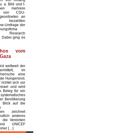
. a. Bild und t-
ben mehrere
te von CDU-
geordneten an
ezahlten
iew-Umfrage der
hungsfirma
Research
 Dabei ging es
thos vom
 Gaza
rd weltweit der
rmittelt, im
 herrsche eine
de Hungersnot.
richtet sich vor
srael und wird
s Beleg für ein
ystematisches
er Bevölkerung
n Blick auf die
n
aten zeichnet
utlich anderes
 die Vereinten
und UNICEF
einer […]