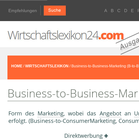
Empfehlungen
A
B
C
D
E
HOME
/
WIRTSCHAFTSLEXIKON
/ Business-to-Business-Marketing (B-to-B
Business-to-Business-Mark
Form des
Marketing
, wobei das
Angebot
an
U
erfolgt. (Business-to-ConsumerMarketing, Consu
Direkt­werbung