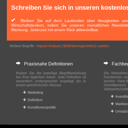
Schreiben Sie sich in unseren kostenlo
Bleiben Sie auf dem Laufenden über Neuigkeiten und 
Wirtschaftslexikon, indem Sie unseren monatlichen Newslett
Werbung. Jederzeit mit einem Klick abbestellbar.
Weitere Begriffe :
Impact-Analyse
|
Beförderungsverbot
|
Lamda l
Praxisnahe Definitionen
Fachbegri
Nutzen Sie die jeweilige Begriffserklärung
Die Volkswirtsc
bei Ihrer täglichen Arbeit. Jede Definition ist
Fachtermini vo
wesentlich umfangreicher angelegt als in
werden. Viele B
einem gewöhnlichen Glossar.
Schnittberei
Volkswirtschaft
Marketing
Investit
Definition
Marktve
Konditionenpolitik
Umsatzs