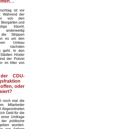
mmen…
chlag ist vor
: Während der
ter von den
 Biergärten und
liga träumt,
nderweitig
 die Strippen
nn es um den
tlichen Umbau
 nächsten
g geht. In den
 Städten Höxter
ind der Polizei
er im Alter von
 der CDU-
sfraktion
soffen, oder
siert?
gt noch mal die
m. Mitarbeiter
bgeordneten
ich Geld für die
 einer Umfrage
 der politische
geben wurden.
en von Anfang