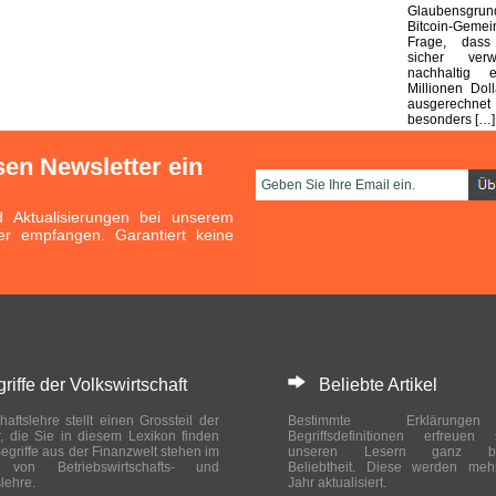
Glaubensgr
Bitcoin-Gem
Frage, dass
sicher ver
nachhaltig e
Millionen Dol
ausgerechnet
besonders […]
sen Newsletter ein
Aktualisierungen bei unserem
er empfangen. Garantiert keine
ffe der Volkswirtschaft
Beliebte Artikel
haftslehre stellt einen Grossteil der
Bestimmte Erklärung
r, die Sie in diesem Lexikon finden
Begriffsdefinitionen erfreuen
egriffe aus der Finanzwelt stehen im
unseren Lesern ganz bes
ch von Betriebswirtschafts- und
Beliebtheit. Diese werden meh
slehre.
Jahr aktualisiert.