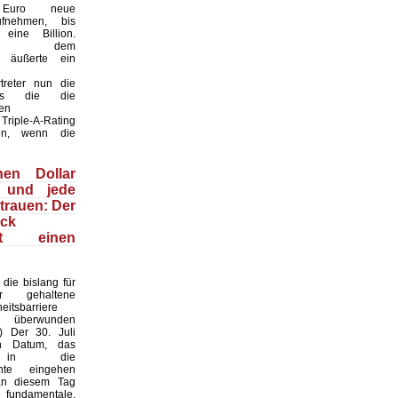
n Euro neue
fnehmen, bis
eine Billion.
ber dem
t“ äußerte ein
treter nun die
ss die die
en
Triple-A-Rating
len, wenn die
nen Dollar
 und jede
trauen: Der
ack
ert einen
die bislang für
ar gehaltene
heitsbarriere
h überwunden
I) Der 30. Juli
n Datum, das
s in die
chte eingehen
an diesem Tag
undamentale,