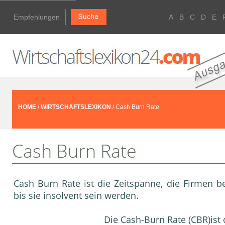
Empfehlungen
A
B
C
D
E
HOME
/
WIRTSCHAFTSLEXIKON
/ Cash Burn Rate
Cash Burn Rate
Cash
Burn Rate
ist die Zeitspanne, die Firmen 
bis sie insolvent sein werden.
Die
Cash-Burn Rate
(CBR)ist d