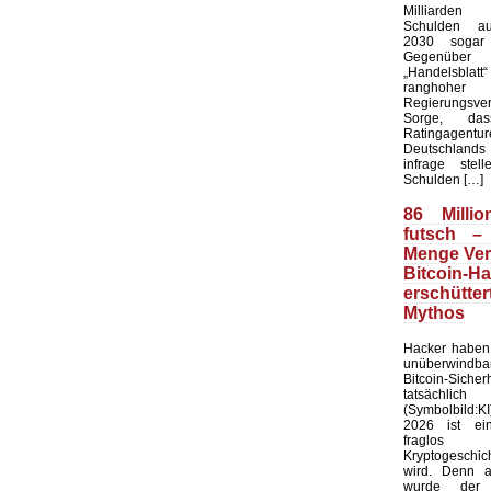
Milliarde
Schulden au
2030 sogar 
Gegenü
„Handelsblat
ranghoher
Regierungsver
Sorge, da
Ratingagentur
Deutschlands 
infrage stel
Schulden […]
86 Millio
futsch –
Menge Ver
Bitcoin-H
erschütt
Mythos
Hacker haben 
unüberwindb
Bitcoin-Sicher
tatsächlic
(Symbolbild:K
2026 ist ei
fraglo
Kryptogeschi
wird. Denn 
wurde der f