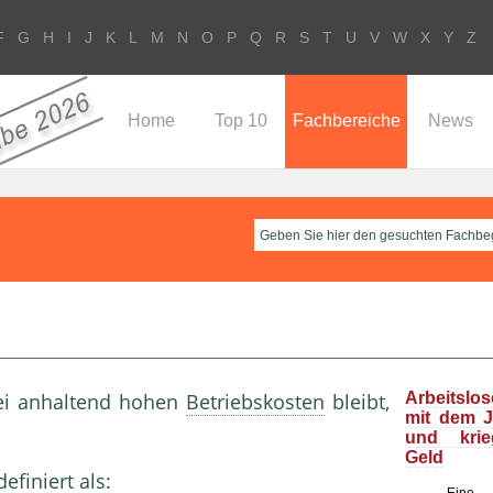
F
G
H
I
J
K
L
M
N
O
P
Q
R
S
T
U
V
W
X
Y
Z
Home
Top 10
Fachbereiche
News
bei anhaltend hohen
Betriebskosten
bleibt,
Arbeitslo
mit dem J
und kri
Geld
efiniert als: