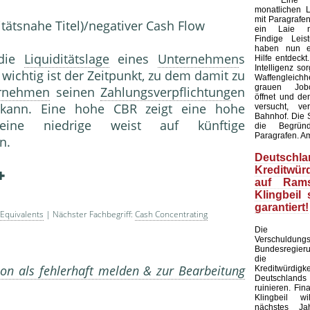
Eine Kü
monatlichen L
mit Paragrafen
itätsnahe Titel)/negativer Cash Flow
ein Laie ni
Findige Leis
haben nun ei
die
Liquiditätslage
eines
Unternehmen
s
Hilfe entdeckt
Intelligenz sor
wichtig ist der Zeitpunkt, zu dem damit zu
Waffengleich
grauen Jobc
rnehmen
seinen
Zahlungsverpflichtung
en
öffnet und de
ann. Eine hohe CBR zeigt eine hohe
versucht, ve
Bahnhof. Die S
, eine niedrige weist auf künftige
die Begründ
Paragrafen. A
n.
Deutschla
Kreditwürd
auf Rams
Klingbeil 
garantiert!
Equivalents
| Nächster Fachbegriff:
Cash Concentrating
Die am
Verschuldun
Bundesregier
die inte
on als fehlerhaft melden & zur Bearbeitung
Kreditwürdigke
Deutschlands
ruinieren. Fin
Klingbeil wi
nächstes J