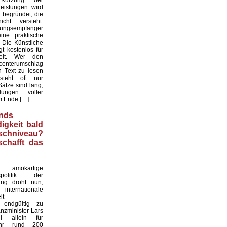
rzung der
eistungen wird
 begründet, die
cht versteht.
tungsempfänger
ne praktische
. Die Künstliche
gt kostenlos für
heit. Wer den
enterumschlag
n Text zu lesen
rsteht oft nur
ätze sind lang,
ungen voller
m Ende […]
nds
igkeit bald
chniveau?
schafft das
okartige
gspolitik der
ung droht nun,
rnationale
it
 endgültig zu
anzminister Lars
ll allein für
ahr rund 200