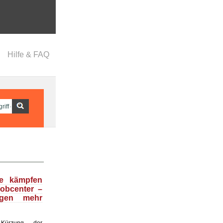
Hilfe & FAQ
se kämpfen
obcenter –
egen mehr