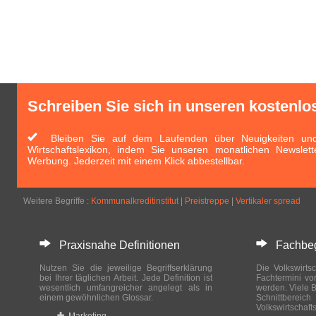
Schreiben Sie sich in unseren kostenlo
Bleiben Sie auf dem Laufenden über Neuigkeiten und 
Wirtschaftslexikon, indem Sie unseren monatlichen Newslett
Werbung. Jederzeit mit einem Klick abbestellbar.
Weitere Begriffe :
Kommunalkreditinstitut
|
Preistreppe
|
Vertikaler spread
Praxisnahe Definitionen
Fachbegri
Nutzen Sie die jeweilige Begriffserklärung
Die Volkswirtsc
bei Ihrer täglichen Arbeit. Jede Definition ist
Fachtermini vo
wesentlich umfangreicher angelegt als in
werden. Viele B
einem gewöhnlichen Glossar.
Schnittberei
Volkswirtschaft