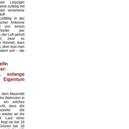
 am Leipziger
ine zufällig mit
der versehene
off-
zufällig in der
scher Antonow
nd von einem
tarbeiter per
der Luft geholt
nkt zwar so
 Himmel, dass
ß, über was man
dern soll – die
efin
er:
n, solange
 Eigentum
 dem Mauerfall
sche Wahnsinn in
 ein solches
cht, dass die
gepartei die
n wieder an die
. Laut einer
iegt sie bei 18
 Grünen bei 16