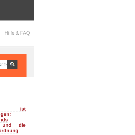
Hilfe & FAQ
ka ist
ogen:
nds
n und die
ordnung