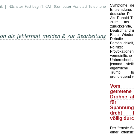
Symptome der
ik
| Nächster Fachbegriff:
CATI (Computer Assisted Telephone
Entfremdung:
deutsche Polit
Als Donald T
2025 ins 
zurückkehr
Deutschland in
on als fehlerhaft melden & zur Bearbeitung
Ritual. Wieder
Debatte
Persönlich
Politiks
Provokation
vermeintliche
Unberechenb
jemand stell
eigentliche
Trump ha
grundlegend v
Vom 
getretene
Drohne a
für
Spannungs
dreht Ki
völlig dur
Der “ernste Sic
einer offensic