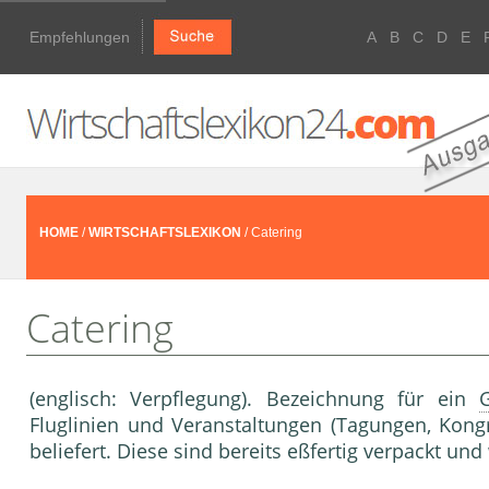
Empfehlungen
A
B
C
D
E
HOME
/
WIRTSCHAFTSLEXIKON
/ Catering
Catering
(englisch: Verpflegung). Bezeichnung für ein
Fluglinien und Veranstaltungen (Tagungen, Kongr
beliefert. Diese sind bereits eßfertig verpackt un