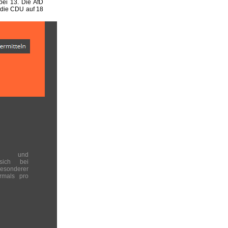
ei 13. Die AfD
 die CDU auf 18
en und
 sich bei
onderer
rmals pro