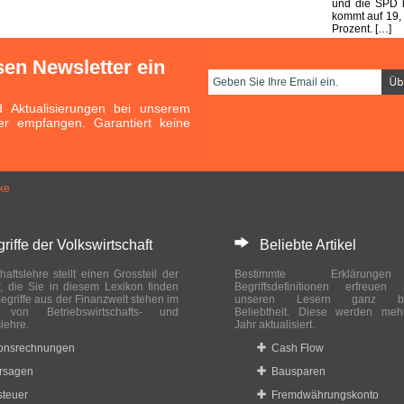
und die SPD b
kommt auf 19,
Prozent. […]
sen Newsletter ein
Aktualisierungen bei unserem
er empfangen. Garantiert keine
ke
ffe der Volkswirtschaft
Beliebte Artikel
haftslehre stellt einen Grossteil der
Bestimmte Erklärung
r, die Sie in diesem Lexikon finden
Begriffsdefinitionen erfreuen
egriffe aus der Finanzwelt stehen im
unseren Lesern ganz bes
ch von Betriebswirtschafts- und
Beliebtheit. Diese werden meh
slehre.
Jahr aktualisiert.
ionsrechnungen
Cash Flow
rsagen
Bausparen
teuer
Fremdwährungskonto