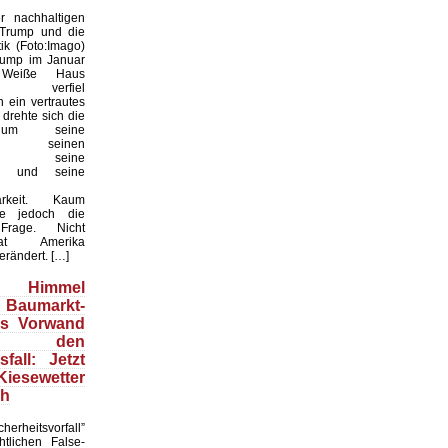
 nachhaltigen
 Trump und die
ik (Foto:Imago)
rump im Januar
Weiße Haus
te, verfiel
 ein vertrautes
 drehte sich die
 um seine
keit, seinen
til, seine
en und seine
arkeit. Kaum
te jedoch die
 Frage. Nicht
t Amerika
erändert. […]
Himmel
 Baumarkt-
ls Vorwand
 den
fall: Jetzt
esewetter
ch
herheitsvorfall”
htlichen False-