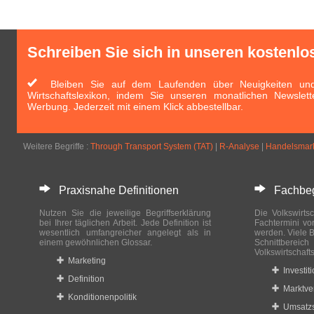
Schreiben Sie sich in unseren kostenlo
Bleiben Sie auf dem Laufenden über Neuigkeiten und 
Wirtschaftslexikon, indem Sie unseren monatlichen Newslett
Werbung. Jederzeit mit einem Klick abbestellbar.
Weitere Begriffe :
Through Transport System (TAT)
|
R-Analyse
|
Handelsmar
Praxisnahe Definitionen
Fachbegri
Nutzen Sie die jeweilige Begriffserklärung
Die Volkswirtsc
bei Ihrer täglichen Arbeit. Jede Definition ist
Fachtermini vo
wesentlich umfangreicher angelegt als in
werden. Viele B
einem gewöhnlichen Glossar.
Schnittberei
Volkswirtschaft
Marketing
Investit
Definition
Marktve
Konditionenpolitik
Umsatzs