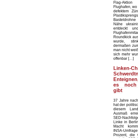
Flag-Aktion
Flughafen, wo e
defektem Zün
Plastiksprengst
Basteldrohne 
Nähe ukraini
entdeckt u
Flughafenmi
Roundkick aus 
wurde, sti
dermaßen zum
man nicht wei
sich mehr wun
offenbar […]
Linken-Ch
Schwerdtn
Enteigne
es noch
gibt
37 Jahre nach
hat der politi
diesem Land
Ausmaß errei
SED-Nachfol
Linke in Berli
Macht kommt
INSA-Umfrage l
Prozent, die