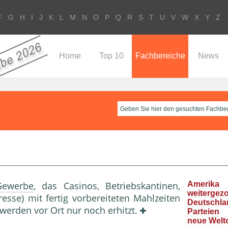
F
G
H
I
J
K
L
M
N
O
P
Q
R
S
T
U
V
W
X
Y
Z
Home
Top 10
Fachbereiche
News
Gewerbe
, das Casinos, Betriebskantinen,
Ameri
weitergez
esse) mit fertig vorbereiteten Mahlzeiten
Deutschla
d werden vor Ort nur noch erhitzt.
Parteie
neue Welt