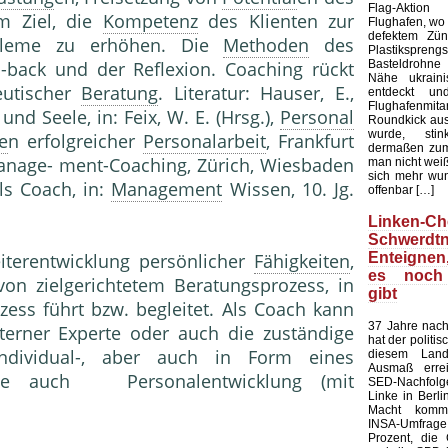
Flag-Aktion
em Ziel, die
Kompetenz
des Klienten zur
Flughafen, wo e
defektem Zün
leme zu erhöhen. Die
Methoden
des
Plastiksprengst
Basteldrohne 
-back und der Reflexion. Coaching rückt
Nähe ukraini
eutischer
Beratung
. Literatur: Hauser, E.,
entdeckt u
Flughafenmi
und Seele, in: Feix, W. E. (Hrsg.),
Personal
Roundkick aus 
wurde, sti
e
n erfolgreicher
Personalarbeit
, Frankfurt
dermaßen zum
Manage- ment-Coaching, Zürich, Wiesbaden
man nicht wei
sich mehr wun
ls Coach, in:
Management
Wissen, 10. Jg.
offenbar […]
Linken-Ch
Schwerdtn
Enteigne
iterentwicklung persönlicher
Fähigkeiten
,
es noch
von zielgerichtetem Beratungsprozess, in
gibt
ess führt bzw. begleitet. Als Coach kann
37 Jahre nach
externer Experte oder auch die zuständige
hat der politi
di­vidual-, aber auch in Form eines
diesem Land
Ausmaß errei
ehe auch Personalentwicklung (mit
SED-Nachfol
Linke in Berli
Macht kommt
INSA-Umfrage l
Prozent, die