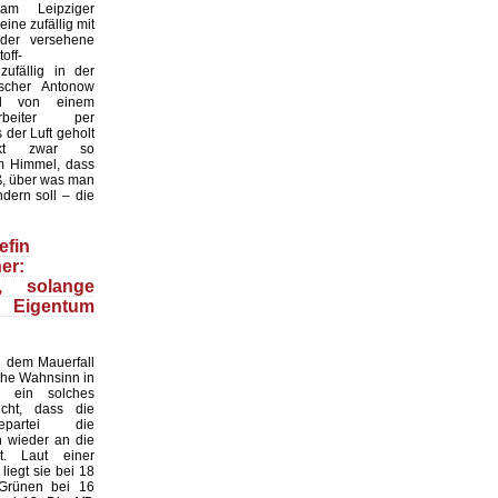
 am Leipziger
ine zufällig mit
der versehene
off-
zufällig in der
scher Antonow
nd von einem
tarbeiter per
der Luft geholt
nkt zwar so
 Himmel, dass
ß, über was man
dern soll – die
efin
er:
n, solange
 Eigentum
 dem Mauerfall
sche Wahnsinn in
 ein solches
cht, dass die
gepartei die
n wieder an die
. Laut einer
iegt sie bei 18
 Grünen bei 16