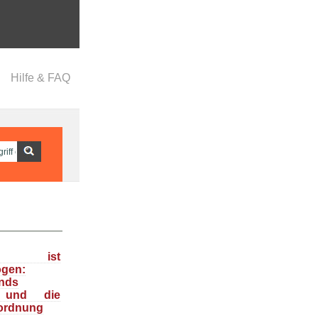
Hilfe & FAQ
ka ist
ogen:
nds
n und die
ordnung