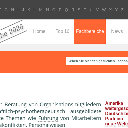
F
G
H
I
J
K
L
M
N
O
P
Q
R
S
T
U
V
W
X
Y
Z
Home
Top 10
Fachbereiche
News
en
Beratung
von Organisationsmitgliedern
Ameri
weitergez
ftlich-psychotherapeutisch ausgebildete
Deutschla
erte Themen wie
Führung
von Mitarbeitern
Parteie
skonflikt
en.
Personalwesen
neue Welt