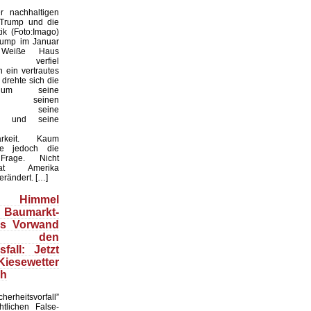
 nachhaltigen
 Trump und die
ik (Foto:Imago)
rump im Januar
Weiße Haus
te, verfiel
 ein vertrautes
 drehte sich die
 um seine
keit, seinen
til, seine
en und seine
arkeit. Kaum
te jedoch die
 Frage. Nicht
t Amerika
erändert. […]
Himmel
 Baumarkt-
ls Vorwand
 den
fall: Jetzt
esewetter
ch
herheitsvorfall”
htlichen False-