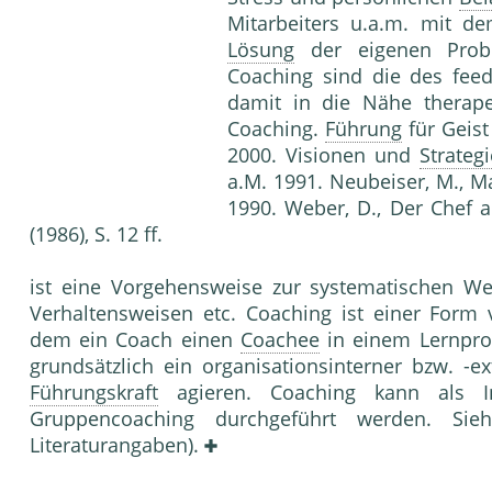
Mitarbeiters u.a.m. mit d
Lösung
der eigenen Prob
Coaching sind die des feed
damit in die Nähe therap
Coaching.
Führung
für Geist 
2000. Visionen und
Strategi
a.M. 1991. Neubeiser, M., 
1990. Weber, D., Der Chef a
(1986), S. 12 ff.
ist eine Vorgehensweise zur systematischen We
Verhaltens­weisen etc. Coaching ist einer Form 
dem ein Coach einen
Coachee
in einem Lernproz
grundsätzlich ein organisationsin­terner bzw. -
Führungskraft
agieren. Coaching kann als In
Gruppencoaching durchgeführt werden. Si
Literaturangaben).