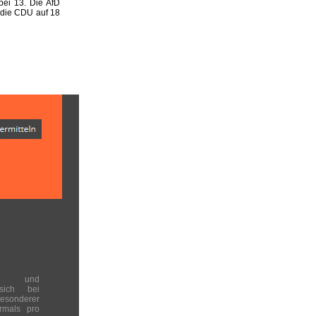
ei 13. Die AfD
 die CDU auf 18
en und
 sich bei
onderer
rmals pro