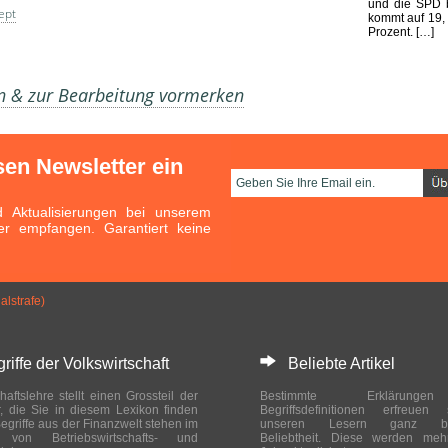
und die SPD b
ept
kommt auf 19,
Prozent. […]
en & zur Bearbeitung vormerken
sen Newsletter ein
Aktualisierungen bei unserem
er empfangen. Garantiert keine
alstrafe)
ffe der Volkswirtschaft
Beliebte Artikel
haftslehre stellt einen Grossteil der
Bestimmte Erklärung
r, die Sie in diesem Lexikon finden
Begriffsdefinitionen erfreuen
egriffe aus der Finanzwelt stehen im
unseren Lesern ganz bes
ch von Betriebswirtschafts- und
Beliebtheit. Diese werden meh