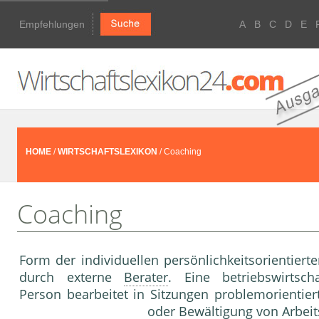
Empfehlungen
A
B
C
D
E
HOME
/
WIRTSCHAFTSLEXIKON
/ Coaching
Coaching
Form der individuellen persönlichkeitsorientiert
durch externe
Berater
. Eine betriebswirtscha
Person bearbeitet in Sitzungen problemorienti
oder Bewältigung von
Arbeit