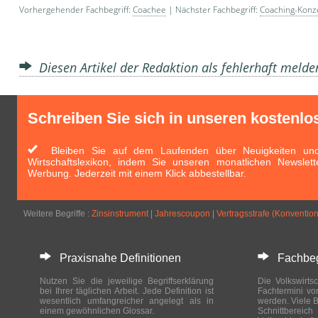
Vorhergehender Fachbegriff:
Coachee
| Nächster Fachbegriff:
Coaching-Konz
Diesen Artikel der Redaktion als fehlerhaft meld
Schreiben Sie sich in unseren kostenlo
Bleiben Sie auf dem Laufenden über Neuigkeiten und 
Wirtschaftslexikon, indem Sie unseren monatlichen Newslett
Werbung. Jederzeit mit einem Klick abbestellbar.
Weitere Begriffe :
Zinsinstrument
|
Jahrescoupon
|
Vertragsstrafe (Konvention
Praxisnahe Definitionen
Fachbegri
Nutzen Sie die jeweilige Begriffserklärung
Die Volkswirtsc
bei Ihrer täglichen Arbeit. Jede Definition ist
Fachtermini vo
wesentlich umfangreicher angelegt als in
werden. Viele B
einem gewöhnlichen Glossar.
Schnittberei