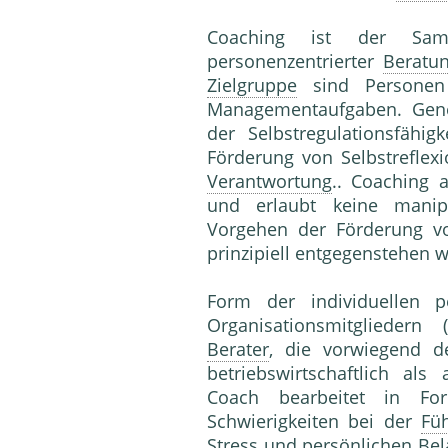
Coaching ist der Samm
personenzentrierter
Beratu
Zielgruppe
sind Persone
Managementaufgaben. Gener
der Selbstregulationsfähigk
Förderung von Selbstreflex
Verantwortung
.. Coaching 
und erlaubt keine manipu
Vorgehen der Förderung v
prinzipiell entgegenstehen 
Form der individuellen pe
Organisationsmitgliedern
Berater
, die vorwiegend der
betriebswirtschaftlich als
Coach bearbeitet in Fo
Schwierigkeiten bei der
Fü
Stress und persönlichen
Bel