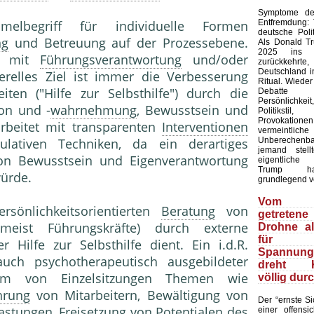
Symptome der
Entfremdung:
elbegriff für individuelle Formen
deutsche Polit
ng
und Betreuung auf der Prozessebene.
Als Donald T
2025 ins 
n mit
Führungsverantwortung
und/oder
zurückkehr
Deutschland in
elles Ziel ist immer die Verbesserung
Ritual. Wieder
eiten ("Hilfe zur Selbsthilfe") durch die
Debatte
Persönlich
ion und -
wahrnehmung
, Bewusstsein und
Politiks
Provokation
arbeitet mit transparenten
Interventionen
vermeintliche
Unberechenb
lativen Techniken, da ein derartiges
jemand stell
on Bewusstsein und Eigenverantwortung
eigentliche
Trump ha
würde.
grundlegend v
Vom 
rsönlichkeitsorientierten
Beratung
von
getretene
 (meist Führungskräfte) durch externe
Drohne a
für
 Hilfe zur Selbsthilfe dient. Ein i.d.R.
Spannungs
 auch psychotherapeutisch ausgebildeter
dreht Ki
rm von Einzelsitzungen Themen wie
völlig dur
hrung
von Mitarbeitern, Bewältigung von
Der “ernste Sic
astung
en, Freisetzung von
Potential
en des
einer offensic