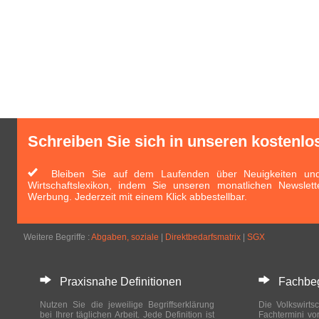
Schreiben Sie sich in unseren kostenlo
Bleiben Sie auf dem Laufenden über Neuigkeiten und 
Wirtschaftslexikon, indem Sie unseren monatlichen Newslett
Werbung. Jederzeit mit einem Klick abbestellbar.
Weitere Begriffe :
Abgaben, soziale
|
Direktbedarfsmatrix
|
SGX
Praxisnahe Definitionen
Fachbegri
Nutzen Sie die jeweilige Begriffserklärung
Die Volkswirtsc
bei Ihrer täglichen Arbeit. Jede Definition ist
Fachtermini vo