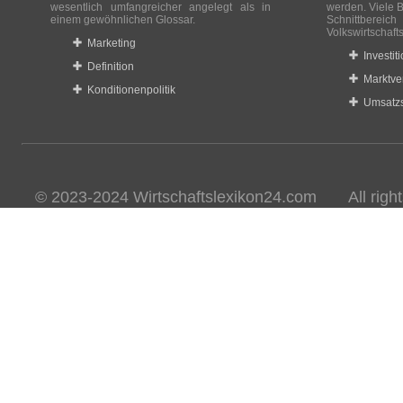
wesentlich umfangreicher angelegt als in
werden. Viele B
einem gewöhnlichen Glossar.
Schnittberei
Volkswirtschaft
Marketing
Investit
Definition
Marktve
Konditionenpolitik
Umsatzs
© 2023-2024 Wirtschaftslexikon24.com All rights