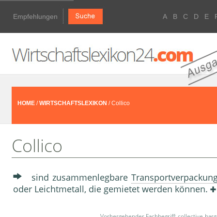
Empfehlungen
A
B
C
D
E
HOME
/
WIRTSCHAFTSLEXIKON
/ Collico
Collico
sind zusammenlegbare
Transportverpackun
oder Leichtmetall, die gemietet werden können.
Vorhergehender Fachbegriff:
collective-bar