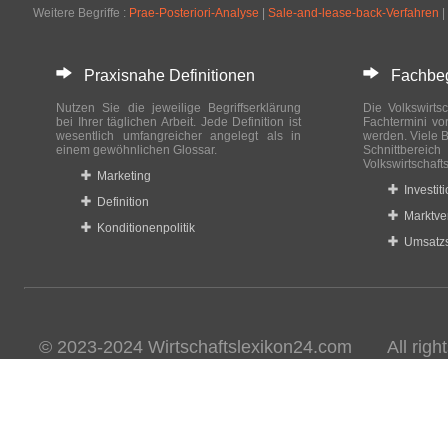
Weitere Begriffe :
Prae-Posteriori-Analyse
|
Sale-and-lease-back-Verfahren
|
Praxisnahe Definitionen
Fachbegri
Nutzen Sie die jeweilige Begriffserklärung
Die Volkswirtsc
bei Ihrer täglichen Arbeit. Jede Definition ist
Fachtermini vo
wesentlich umfangreicher angelegt als in
werden. Viele B
einem gewöhnlichen Glossar.
Schnittberei
Volkswirtschaft
Marketing
Investit
Definition
Marktve
Konditionenpolitik
Umsatzs
© 2023-2024 Wirtschaftslexikon24.com All rights