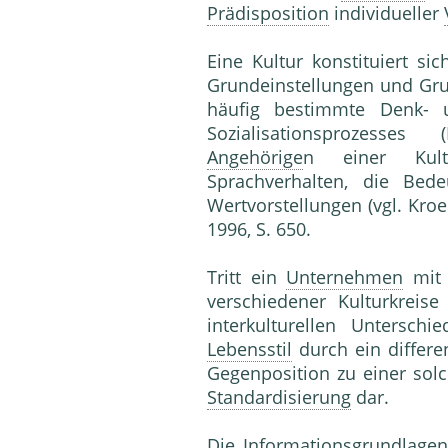
Prädisposition
individueller
Eine Kultur konstituiert s
Grundeinstellungen und Grun
häufig bestimmte Denk- u
Sozialisationsprozesses
Angehörige
n einer Kul
Sprachverhalten, die Bed
Wertvorstellungen (vgl. Kroe
1996, S. 650.
Tritt ein
Unternehmen
mit 
verschiedener Kulturkreis
interkulturellen Untersch
Lebensstil
durch ein differe
Gegenposition zu einer so
Standardisierung
dar.
Die Informationsgrundlagen 