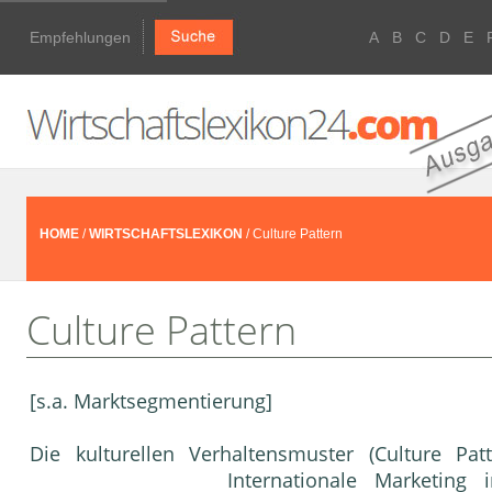
Empfehlungen
A
B
C
D
E
HOME
/
WIRTSCHAFTSLEXIKON
/ Culture Pattern
Culture Pattern
[s.a. Marktsegmentierung]
Die kulturellen Verhaltensmuster (Culture Pa
Internationale
Marketing
in