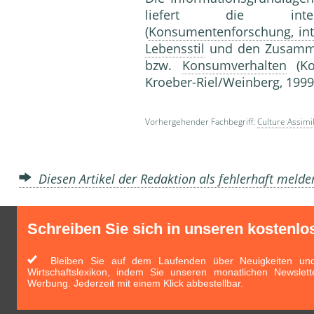
liefert die inte
(
Konsumentenforschung, inte
Lebensstil
und den Zusamm
bzw.
Konsumverhalten
(Kon
Kroeber-Riel/Weinberg, 1999,
Vorhergehender Fachbegriff:
Culture Assimi
Diesen Artikel der Redaktion als fehlerhaft meld
Schreiben Sie sich in unseren kostenlo
Bleiben Sie auf dem Laufenden über Neuigkeiten und 
Wirtschaftslexikon, indem Sie unseren monatlichen Newslett
Werbung. Jederzeit mit einem Klick abbestellbar.