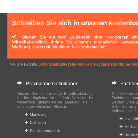
Schreiben Sie sich in unseren kostenlo
Bleiben Sie auf dem Laufenden über Neuigkeiten und 
Wirtschaftslexikon, indem Sie unseren monatlichen Newslett
Werbung. Jederzeit mit einem Klick abbestellbar.
Weitere Begriffe :
Arbeitszeitstudie
|
Marktindikatoren
|
durchschnittlicher Um
Praxisnahe Definitionen
Fachbegri
Nutzen Sie die jeweilige Begriffserklärung
Die Volkswirtsc
bei Ihrer täglichen Arbeit. Jede Definition ist
Fachtermini vo
wesentlich umfangreicher angelegt als in
werden. Viele B
einem gewöhnlichen Glossar.
Schnittberei
Volkswirtschaft
Marketing
Investit
Definition
Marktve
Konditionenpolitik
Umsatzs