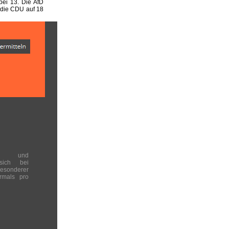
ei 13. Die AfD
 die CDU auf 18
en und
 sich bei
onderer
rmals pro