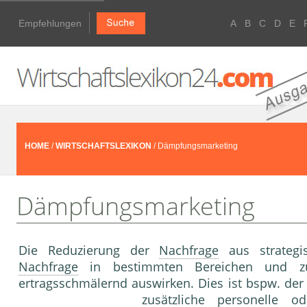
Empfehlungen
A
B
C
D
E
HOME
/
WIRTSCHAFTSLEXIKON
/ Dämpfungsmarketing
Dämpfungsmarketing
Die Reduzierung der
Nachfrage
aus strategi
Nachfrage
in bestimmten Bereichen und zu
ertragsschmälernd auswirken. Dies ist bspw. de
zusätzliche personelle o