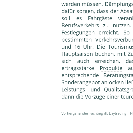
werden müssen. Dämpfungsm
dafür sorgen, dass der Absat
soll es Fahrgäste vera
Berufsverkehrs zu nutzen.
Festlegungen erreicht. So
bestimmten Verkehrsverbü
und 16 Uhr. Die Tourismus
Hauptsaison buchen, mit Z
sich auch erreichen, d
ertragsstarke
Produkte
aus
entsprechende Beratungst
Sonderangebot
anlocken lie
Leistungs- und Qualitäts
dann die Vorzüge einer teure
Vorhergehender Fachbegriff:
Daytrading
| Nä