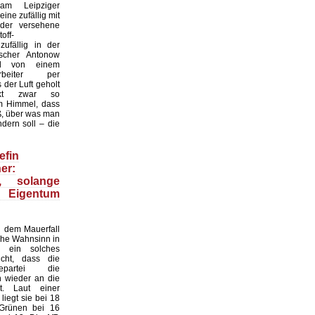
 am Leipziger
ine zufällig mit
der versehene
off-
zufällig in der
scher Antonow
nd von einem
tarbeiter per
der Luft geholt
nkt zwar so
 Himmel, dass
ß, über was man
dern soll – die
efin
er:
n, solange
 Eigentum
 dem Mauerfall
sche Wahnsinn in
 ein solches
cht, dass die
gepartei die
n wieder an die
. Laut einer
iegt sie bei 18
 Grünen bei 16