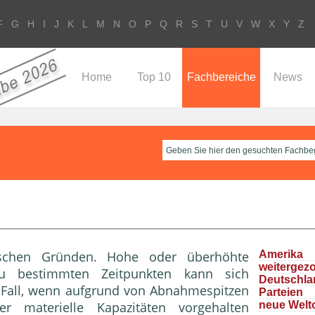
F
G
H
I
J
K
L
M
N
O
P
Q
R
S
T
U
V
W
X
Y
Z
Home
Top 10
Fachbereiche
News
schen Gründen. Hohe oder überhöhte
Ameri
weitergez
 bestimmten Zeitpunkten kann sich
Deutschla
r Fall, wenn aufgrund von Abnahmespitzen
Parteie
der materielle
Kapazität
en vorgehalten
neue Welt