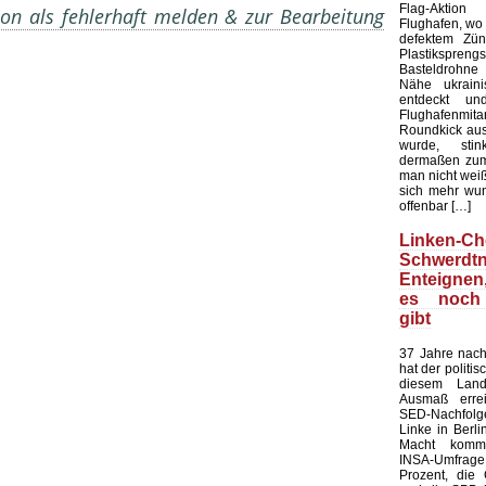
Flag-Aktion
on als fehlerhaft melden & zur Bearbeitung
Flughafen, wo e
defektem Zün
Plastiksprengst
Basteldrohne 
Nähe ukraini
entdeckt u
Flughafenmi
Roundkick aus 
wurde, sti
dermaßen zum
man nicht wei
sich mehr wun
offenbar […]
Linken-Ch
Schwerdtn
Enteigne
es noch
gibt
37 Jahre nach
hat der politi
diesem Land
Ausmaß errei
SED-Nachfol
Linke in Berli
Macht kommt
INSA-Umfrage l
Prozent, die