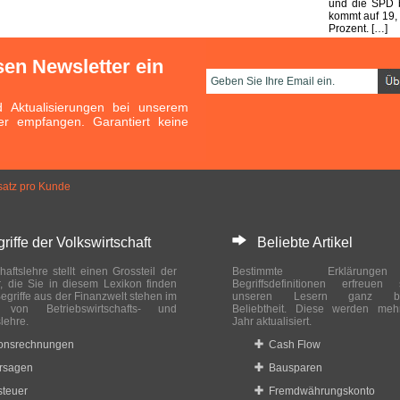
und die SPD b
kommt auf 19,
Prozent. […]
sen Newsletter ein
Aktualisierungen bei unserem
er empfangen. Garantiert keine
satz pro Kunde
ffe der Volkswirtschaft
Beliebte Artikel
haftslehre stellt einen Grossteil der
Bestimmte Erklärung
r, die Sie in diesem Lexikon finden
Begriffsdefinitionen erfreuen
egriffe aus der Finanzwelt stehen im
unseren Lesern ganz bes
ch von Betriebswirtschafts- und
Beliebtheit. Diese werden meh
slehre.
Jahr aktualisiert.
ionsrechnungen
Cash Flow
rsagen
Bausparen
teuer
Fremdwährungskonto