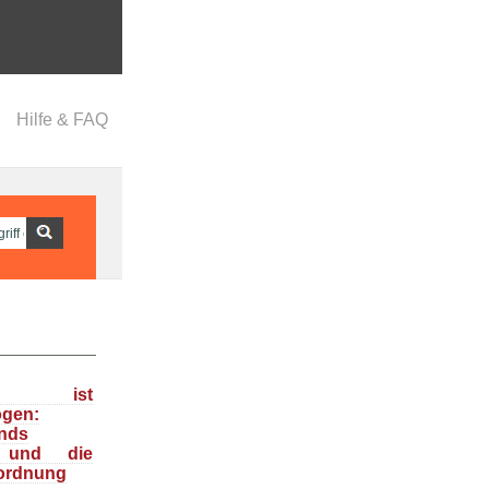
Hilfe & FAQ
ka ist
ogen:
nds
n und die
ordnung