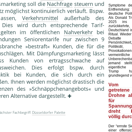
arketing soll die
Nachfrage
steuern
und
Symptome der
Entfremdung:
z möglichst kontinuierlich verläuft. Bspw.
deutsche Polit
nlassen,
Verkehrsmittel
außerhalb des
Als Donald T
2025 ins 
 Dies wird durch entsprechende Tarif-
zurückkehr
Deutschland in
 gelten im öffentlichen
Nahverkehr
bei
Ritual. Wieder
ndungen Seniorentarife nur zwischen 9
Debatte
Persönlich
branche »bestraft« Kunden, die für die
Politiks
Provokation
uschlägen. Mit Dämpfungsmarketing lässt
vermeintliche
Unberechenb
ass Kunden von ertragsschwache auf
jemand stell
weichen. Dies erfolgt bspw. durch
eigentliche
Trump ha
aktik bei Kunden, die sich durch ein
grundlegend v
ßen. Ihnen werden möglichst drastisch die
Vom 
grenzen des »Schnäppchenangebots« und
getretene
ren Alternative dargestellt.
Drohne a
für
Spannungs
dreht Ki
chster Fachbegriff:
Düsseldorfer Palette
völlig dur
Der “ernste Sic
einer offensic