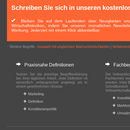
Schreiben Sie sich in unseren kostenlo
Bleiben Sie auf dem Laufenden über Neuigkeiten und 
Wirtschaftslexikon, indem Sie unseren monatlichen Newslett
Werbung. Jederzeit mit einem Klick abbestellbar.
Weitere Begriffe :
Auswahl mit ungleichen Wahrscheinlichkei­ten
|
Verfahrens
Praxisnahe Definitionen
Fachbegri
Nutzen Sie die jeweilige Begriffserklärung
Die Volkswirtsc
bei Ihrer täglichen Arbeit. Jede Definition ist
Fachtermini vo
wesentlich umfangreicher angelegt als in
werden. Viele B
einem gewöhnlichen Glossar.
Schnittberei
Volkswirtschaft
Marketing
Investit
Definition
Marktve
Konditionenpolitik
Umsatzs