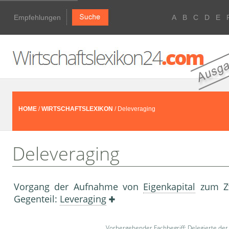
Empfehlungen
A
B
C
D
E
HOME
/
WIRTSCHAFTSLEXIKON
/ Deleveraging
Deleveraging
Vorgang der Aufnahme von
Eigenkapital
zum Z
Gegenteil:
Leveraging
Vorhergehender Fachbegriff:
Delegierte der