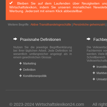
Bleiben Sie auf dem Laufenden über Neuigkeiten und 
Wirtschaftslexikon, indem Sie unseren monatlichen Newslett
Werbung. Jederzeit mit einem Klick abbestellbar.
Weitere Begriffe :
Aktive Transithandelsgeschäfte
|
Persönliche geheimzahl
|
Praxisnahe Definitionen
Fachbegri
Nutzen Sie die jeweilige Begriffserklärung
Die Volkswirtsc
bei Ihrer täglichen Arbeit. Jede Definition ist
Fachtermini vo
wesentlich umfangreicher angelegt als in
werden. Viele B
einem gewöhnlichen Glossar.
Schnittberei
Volkswirtschaft
Marketing
Investit
Definition
Marktve
Konditionenpolitik
Umsatzs
© 2023-2024 Wirtschaftslexikon24.com All rights