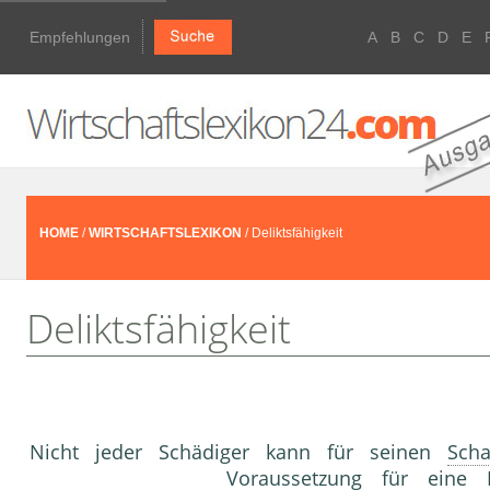
Empfehlungen
A
B
C
D
E
HOME
/
WIRTSCHAFTSLEXIKON
/ Deliktsfähigkeit
Deliktsfähigkeit
Nicht jeder Schädiger kann für seinen
Sch
Voraussetzung für eine