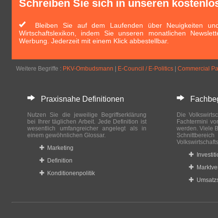
Schreiben Sie sich in unseren kostenlo
Bleiben Sie auf dem Laufenden über Neuigkeiten und 
Wirtschaftslexikon, indem Sie unseren monatlichen Newslett
Werbung. Jederzeit mit einem Klick abbestellbar.
Weitere Begriffe :
PKV-Ombudsmann
|
E-Council / E-Politics
|
Commercial Pa
Praxisnahe Definitionen
Fachbegri
Nutzen Sie die jeweilige Begriffserklärung
Die Volkswirtsc
bei Ihrer täglichen Arbeit. Jede Definition ist
Fachtermini vo
wesentlich umfangreicher angelegt als in
werden. Viele B
einem gewöhnlichen Glossar.
Schnittberei
Volkswirtschaft
Marketing
Investit
Definition
Marktve
Konditionenpolitik
Umsatzs