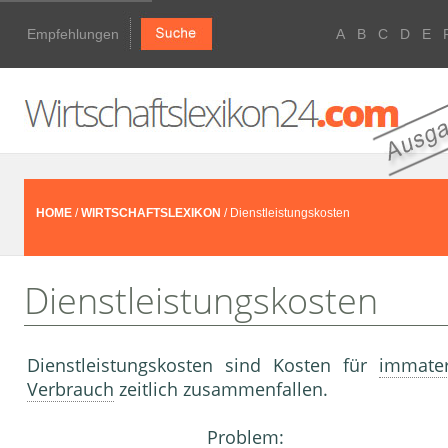
Empfehlungen
A
B
C
D
E
HOME
/
WIRTSCHAFTSLEXIKON
/ Dienstleistungskosten
Dienstleistungskosten
Dienstleistungskosten sind Kosten für
immater
Verbrauch
zeitlich zusammenfallen.
Problem: