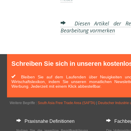
Diesen Artikel der Red
Bearbeitung vormerken
Schreiben Sie sich in unseren kostenlo
Bleiben Sie auf dem Laufenden über Neuigkeiten und 
Wirtschaftslexikon, indem Sie unseren monatlichen Newslett
Werbung. Jederzeit mit einem Klick abbestellbar.
Weitere Begriffe :
South Asia Free Trade Area (SAFTA)
|
Deutscher Industrie
Praxisnahe Definitionen
Fachbegri
Nutzen Sie die jeweilige Begriffserklärung
Die Volkswirtsc