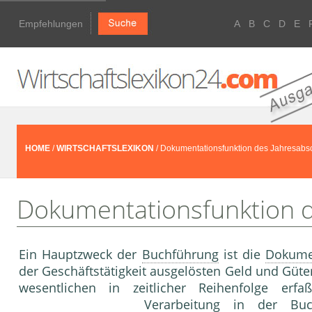
Empfehlungen
A
B
C
D
E
HOME
/
WIRTSCHAFTSLEXIKON
/ Dokumentationsfunktion des Jahresabs
Dokumentationsfunktion d
Ein Hauptzweck der
Buchführung
ist die
Dokume
der Geschäftstätigkeit ausgelösten Geld und Gü
wesentlichen in zeitlicher Reihenfolge erf
Verarbeitung
in der
Buc