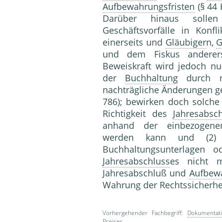
Aufbewahrungsfristen
(§ 44
Darüber hinaus solle
Geschäftsvorfälle in Konfl
einerseits und
Gläubiger
n,
G
und dem Fiskus andererse
Beweiskraft wird jedoch nu
der
Buchhaltung
durch re
nachträgliche Änderungen ges
786); bewirken doch solche
Richtigkeit des
Jahresabsc
anhand der einbezogenen
werden kann und (2) n
Buchhaltungsunterlagen 
Jahresabschluss
es nicht 
Jahresabschluß und
Aufbewa
Wahrung der Rechtssicherhe
Vorhergehender Fachbegriff:
Dokumentat
Preises