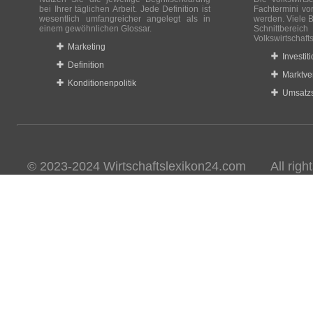
bei Ihrer täglichen Arbeit. Jede Definition ist
Fachtermini vo
wesentlich umfangreicher angelegt als in
werden. Viele B
einem gewöhnlichen Glossar.
Schnittberei
Volkswirtschaft
Marketing
Investit
Definition
Marktve
Konditionenpolitik
Umsatzs
© 2023-2024 Wirtschaftslexikon24.com All rights